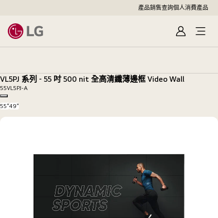
產品銷售查詢
個人消費產品
登
入
VL5PJ
系
列
VL5PJ 系列 - 55 吋 500 nit 全高清纖薄邊框 Video Wall
-
55VL5PJ-A
55
Copy model name
吋
55"
49"
500
nit
全
高
清
纖
薄
邊
框
Video
Wall