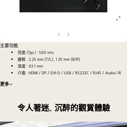
ope
galle
pop
上
下
一
一
主要功能
張
張
亮度 (Typ.)：500 nits
投
投
邊框：2.25 mm (T/L)、1.25 mm (B/R)
影
影
深度：93.1 mm
片
片
介面：HDMI / DP / DVI-D / USB / RS232C / RJ45 / Audio/ IR
更多
令人著迷、沉醉的觀賞體驗