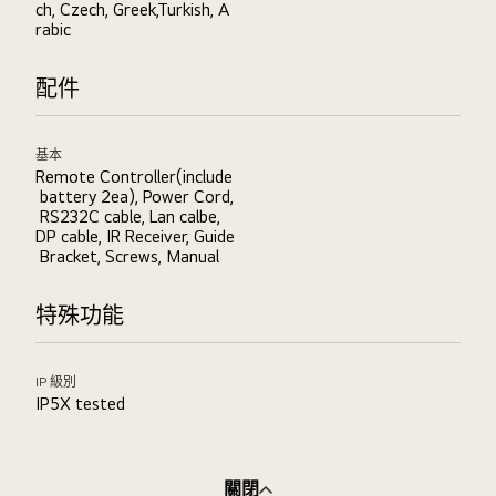
ch, Czech, Greek,Turkish, A
rabic
配件
基本
Remote Controller(include
battery 2ea), Power Cord,
RS232C cable, Lan calbe,
DP cable, IR Receiver, Guide
Bracket, Screws, Manual
特殊功能
IP 級別
IP5X tested
關閉