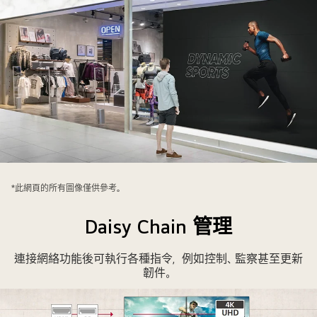
一
位
*此網頁的所有圖像僅供參考。
男
士
Daisy Chain 管理
望
著
連接網絡功能後可執行各種指令，例如控制、監察甚至更新
附
韌件。
於
體