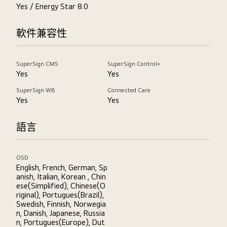
Yes / Energy Star 8.0
軟件兼容性
SuperSign CMS
SuperSign Control+
Yes
Yes
SuperSign WB
Connected Care
Yes
Yes
語言
OSD
English, French, German, Sp
anish, Italian, Korean , Chin
ese(Simplified), Chinese(O
riginal), Portugues(Brazil),
Swedish, Finnish, Norwegia
n, Danish, Japanese, Russia
n, Portugues(Europe), Dut