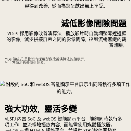
控
安
裝
減低影像間隙問題
在
不
VL5PJ 採用影像改善演算法，播放影片時自動調整靠近邊框
同
的影像，減少拼接屏幕之間的影像間隙，達到流暢無縫的觀
地
賞體驗。
方
的
*「LG 傳統式」是指沒有採用影像改善演算法的顯示屏。
** 上方顯示影像僅供參考。
VL5PJ
系
列。
強大功效，靈活多變
VL5PJ 內置 SoC 及 webOS 智能顯示平台，能夠同時執行多
項工作，並流暢地播放內容，而無需使用媒體播放器。
webOS 支援 HTML5 網絡平台，並提供 SDK(軟件開發套