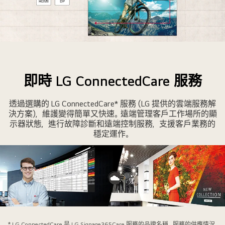
育
店
舖
櫥
透
窗
過
的
Daisy
大
即時 LG ConnectedCare 服務
Chain
螢
同
幕。
透過選購的 LG ConnectedCare* 服務 (LG 提供的雲端服務解
時
決方案)，維護變得簡單又快速。遠端管理客戶工作場所的顯
管
示器狀態，進行故障診斷和遠端控制服務，支援客戶業務的
理
穩定運作。
多
台
顯
示
器。
利
LG
用
員
* LG ConnectedCare 是 LG Signage365Care 服務的品牌名稱。服務的供應情況