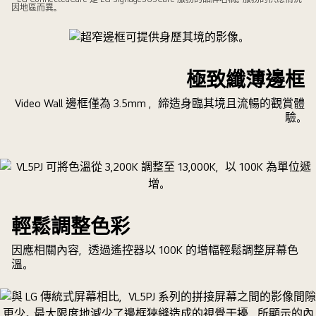
HDMI
因地區而異。
工
和
正
DisplayPort
在
的
使
UHD
極致纖薄邊框
用
Daisy
LG
Video Wall 邊框僅為 3.5mm ，締造身臨其境且流暢的觀賞體
Chain
雲
驗。
連
端
接，
監
可
控
輕
解
鬆
決
調
方
輕鬆調整色彩
整
案，
UHD
因應相關內容，透過遙控器以 100K 的增幅輕鬆調整屏幕色
以
設
溫。
遙
定。
距
監