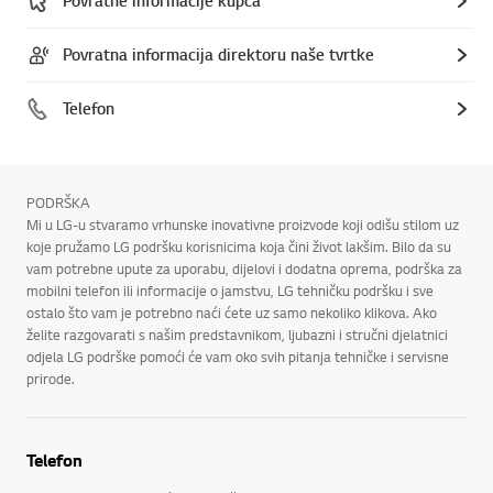
Povratne informacije kupca
Povratna informacija direktoru naše tvrtke
Telefon
PODRŠKA
Mi u LG-u stvaramo vrhunske inovativne proizvode koji odišu stilom uz
koje pružamo LG podršku korisnicima koja čini život lakšim. Bilo da su
vam potrebne upute za uporabu, dijelovi i dodatna oprema, podrška za
mobilni telefon ili informacije o jamstvu, LG tehničku podršku i sve
ostalo što vam je potrebno naći ćete uz samo nekoliko klikova. Ako
želite razgovarati s našim predstavnikom, ljubazni i stručni djelatnici
odjela LG podrške pomoći će vam oko svih pitanja tehničke i servisne
prirode.
Telefon