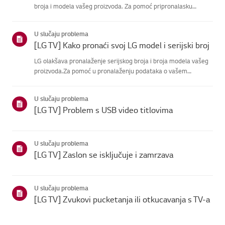
broja i modela vašeg proizvoda. Za pomoć pripronalasku
informacija o vašem proizvodu, odaberite svoj LG proizvod iz
donjihkategorija.Odaberite svoj proizvodOvaj vodič je
U slučaju problema
napravlje...
[LG TV] Kako pronaći svoj LG model i serijski broj
LG olakšava pronalaženje serijskog broja i broja modela vašeg
proizvoda.Za pomoć u pronalaženju podataka o vašem
proizvodu odaberite svoj LG proizvod izkategorija u
nastavku.TVModel i/ili serijski broj mogu se pronaći na sljedećoj
U slučaju problema
lokaciji:...
[LG TV] Problem s USB video titlovima
U slučaju problema
[LG TV] Zaslon se isključuje i zamrzava
U slučaju problema
[LG TV] Zvukovi pucketanja ili otkucavanja s TV-a