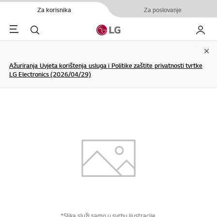
Za korisnika
Za poslovanje
Menu
Pretraživanje
My LG
Clo
Ažuriranja Uvjeta korištenja usluga i Politike zaštite privatnosti tvrtke
LG Electronics (2026/04/29)
*Slika služi samo u svrhu ilustracije.