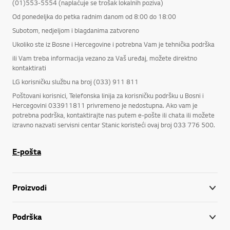
(01)553-5554 (naplaćuje se trošak lokalnih poziva)
Od ponedeljka do petka radnim danom od 8:00 do 18:00
Subotom, nedjeljom i blagdanima zatvoreno
Ukoliko ste iz Bosne i Hercegovine i potrebna Vam je tehnička podrška
ili Vam treba informacija vezano za Vaš uređaj, možete direktno
kontaktirati
LG korisničku službu na broj (033) 911 811
Poštovani korisnici, Telefonska linija za korisničku podršku u Bosni i
Hercegovini 033911811 privremeno je nedostupna. Ako vam je
potrebna podrška, kontaktirajte nas putem e-pošte ili chata ili možete
izravno nazvati servisni centar Stanic koristeći ovaj broj 033 776 500.
E-pošta
Proizvodi
Podrška