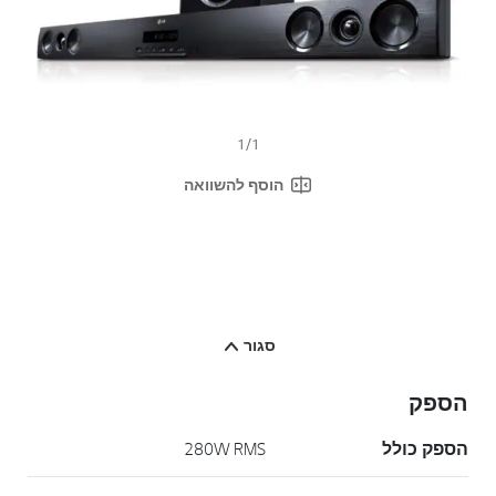
ר
ל
א
ו
ת
ו
ד
ף
1
/
1
.
הוסף להשוואה
סגור
הספק
הספק כולל
280W RMS