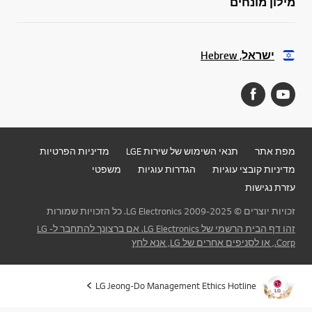
מילון מונחים
ישראל, Hebrew
מפת אתר
תנאי השימוש של שירות LGE
מדיניות הפרטיות
מדיניות קובצי עוגיות
הגדרות עוגיות
משפטי
עזרת נגישות
זכויות יוצרים © 2009-2025 LG Electronics. כל הזכויות שמורות
זהו דף הבית הרשמי של LG Electronics. אם ברצונך להתחבר ל- LG
Corp., או לסניפים אחרים של LG, אנא לחץ
LG Jeong-Do Management Ethics Hotline
עבור 