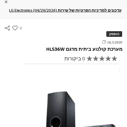
lose
עדכונים למדיניות הפרטיות של שירות LG Electronics (04/29/2026)
0
s
הופסק
u
HLS36W
m
מערכת קולנוע ביתית מדגם HLS36W
m
0 ביקורות
a
א
י
r
ן
כתוב ביקורת
y
ע
ר
-
ך
w
ד
י
i
ר
s
ו
ג
h
ק
י
ש
ו