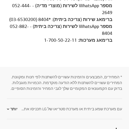
מספר WhatsApp לשירות (מוצרי מדיה) - 052-444-
2649
ברימאג שירות (צריכה ביתית): *8404 (03-6530200)
מספר WhatsApp לשירות (צריכה ביתית) - 052-882-
8404
ברימאג מערכות: 1-700-50-22-11
* המחירים, המבצעים והזמינות עשויים להשתנות לפי חנות ומקוונת.
המחירים עשויים להשתנות ללא הודעה מוקדמת. הכמויות מוגבלות.
בדוק עם הקמעונאים המקומיים שלך לגבי המחיר והזמינות הסופיים.
עם מערכת שמע ביתית או מערכת סטריאו של LG תכניסו את ביתכם לעולם של מוזיקה בלחיצת כפתור. מערכות השמע של LG כוללות מגוון רב של תכונות כמו: מערכת מיני עם מכוון FM ויציאת USB 2.0 עם תאימות ל USB 1.1, הקלטה ישירה על התקן USB המאפשרת למערכות HI FI להקליט ישירות מדיסק להתקן USB או מכשיר MP3 בפורמט של MP3, כניסות חיצוניות להתקני אודיו ואוזניות - והכל בעיצוב אופנתי ומלוטש. בנוסף מציעה LG גם מערכות רמקולים, רמקולים שקועים, רמקולים ניידים ורמקולים אלחוטיים שישדרגו את מערכות הטלויזיות ובידור בביתכם. במערכות השמע הביתיות של LG, צליל פוגש עיצוב. כאן תמצאו מערכות סטריאו המאפשרות לכם להשמיע מוזיקה מנגן הMP3 ומכל התקן אודיו אחר, להקליט שירים הנמצאים על דיסק שמע - אל תוך נגני MP3 או התקני USB אחרים, ועוד. תוכלו למצוא ב LG מערכות בידור ביתיות, שגורמות לצילילם להישמע אפילו יותר טוב מאיך שהן נראות. עוד תוכלו למצוא ב LG מגוון רמקולים שתוכלו להתאים למערכות השמע בביתכם.
יותר