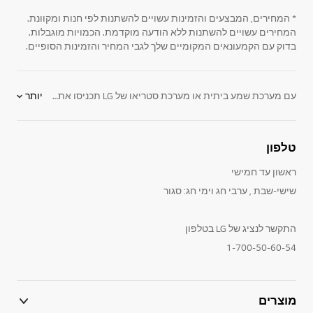
* המחירים, המבצעים והזמינות עשויים להשתנות לפי חנות ומקוונת.
המחירים עשויים להשתנות ללא הודעה מוקדמת. הכמויות מוגבלות.
בדוק עם הקמעונאים המקומיים שלך לגבי המחיר והזמינות הסופיים.
עם מערכת שמע ביתית או מערכת סטריאו של LG תכניסו את ביתכם לעולם של מוזיקה בלחיצת כפתור. מערכות השמע של LG כוללות מגוון רב של תכונות כמו: מערכת מיני עם מכוון FM ויציאת USB 2.0 עם תאימות ל USB 1.1, הקלטה ישירה על התקן USB המאפשרת למערכות HI FI להקליט ישירות מדיסק להתקן USB או מכשיר MP3 בפורמט של MP3, כניסות חיצוניות להתקני אודיו ואוזניות - והכל בעיצוב אופנתי ומלוטש. בנוסף מציעה LG גם מערכות רמקולים, רמקולים שקועים, רמקולים ניידים ורמקולים אלחוטיים שישדרגו את מערכות הטלויזיות ובידור בביתכם. במערכות השמע הביתיות של LG, צליל פוגש עיצוב. כאן תמצאו מערכות סטריאו המאפשרות לכם להשמיע מוזיקה מנגן הMP3 ומכל התקן אודיו אחר, להקליט שירים הנמצאים על דיסק שמע - אל תוך נגני MP3 או התקני USB אחרים, ועוד. תוכלו למצוא ב LG מערכות בידור ביתיות, שגורמות לצילילם להישמע אפילו יותר טוב מאיך שהן נראות. עוד תוכלו למצוא ב LG מגוון רמקולים שתוכלו להתאים למערכות השמע בביתכם.
יותר
טלפון
ראשון עד חמישי
שישי-שבת , ערבי חג וימי חג: סגור
התקשר לנציג של LG בטלפון
1-700-50-60-54
מוצרים