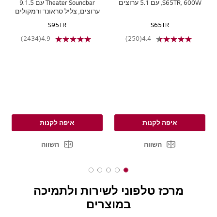
S65TR, 600W, עם 5.1 ערוצים
Theater Soundbar עם 9.1.5
ערוצים, צליל סראונד ורמקולים
אחוריים מדגם S95TR
S95TR
S65TR
(2434)
4.9
(250)
4.4
איפה לקנות
איפה לקנות
השווה
השווה
5
4
3
2
1
o
o
o
o
o
מרכז טלפוני לשירות ולתמיכה
f
f
f
f
f
במוצרים
5
5
5
5
5