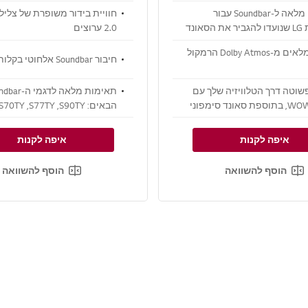
התאמה מלאה ל-Soundbar עבור
חוויית בידור משופרת של צליל
טלוויזיות LG שנועדו להגביר את הסאונד
2.0 ערוצים
של טלוויזיות LG ואת תושבת הסינרגיה
צלילים מלאים מ-Dolby Atmos הרמקול
LG 
חיבור Soundbar אלחוטי בקלות
שוטה דרך הטלוויזיה שלך עם
ממשק WOW, בתוספת סאונד סימפוני
הבאים: S90TY,‏ S77TY,‏ S70TY ו-SG10TY
איפה לקנות
איפה לקנות
הוסף להשוואה
הוסף להשוואה