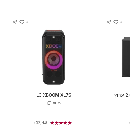
0
0
S
S
w
w
N
N
i
i
S
S
s
s
S
S
h
h
H
H
A
A
R
R
E
E
LG Soundbar לטלוויזיה 2.0 ערוץ
LG XBOOM XL7S
XL7S
(52)
4.8