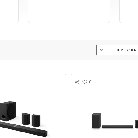
החדש ביותר
0
S
w
N
i
S
s
S
h
H
A
R
E