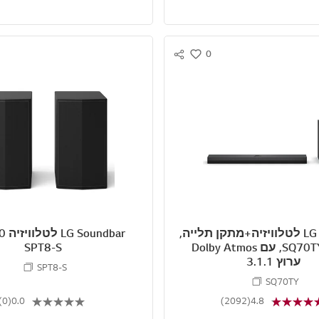
0
S
w
N
i
S
s
S
h
H
A
R
E
LG Soundbar לטלוויזיה+מתקן תלייה,
מדגם SQ70TY, עם Dolby Atmos
SPT8-S
ערוץ 3.1.1
SPT8-S
SQ70TY
(0)
0.0
(2092)
4.8