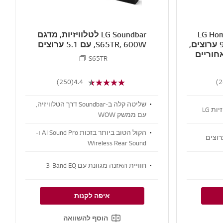
קולנוע ביתית LG Home
LG Soundbar לטלוויזיות, מדגם
Theater Soundbar עם 9.1.5 ערוצים,
S65TR, 600W, עם 5.1 ערוצים
חוריים
S65TR
(250)
4.4
שליטה קלה ב-Soundbar דרך הטלוויזיה,
ת LG
עם ממשק WOW
הקול הטוב ביותר בזכות AI Sound Pro ו-
Wireless Rear Sound
חוויית האזנה מגוונת עם ‏‎3-Band EQ
איפה לקנות
הוסף להשוואה