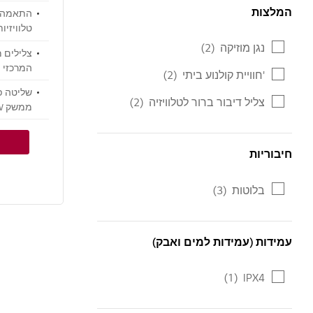
המלצות
המלצות
נגן מוזיקה
(2)
הנוחה של QNED
המרכזי
'חוויית קולנוע ביתי
(2)
שליטה פ
צליל דיבור ברור לטלוויזיה
(2)
מ-WOW Orchestra
חיבוריות
חיבוריות
בלוטות
(3)
עמידות (עמידות למים ואבק)
עמידות (עמידות למים ואבק)
(1)
IPX4