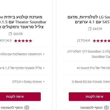
LG Soundbar לטלוויזיות, מדגם
מערכת 
ם 4.1 ערוצים
צליל סראונד ורמקולים א
S45TR
מדגם S95TR
S95TR
(2431)
4.9
(275)
4.6
שליטה קלה ב-Soundbar דרך הטלוויזיה,
ההתאמה המושלמת עם טלוויזיו
 של AI Sound Pro
צליל משובח וסוחף של 9.1.5 ערוצים
 מגוונת עם ‏‎3-Band EQ
Dolby Atmos ו-DTS:X
איפה לקנות
איפה לקנות
הוסף להשוואה
הוסף להשוואה