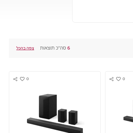
6
סה"כ תוצאות
צפה בהכל
0
0
S
S
w
w
N
N
i
i
S
S
s
s
S
S
h
h
H
H
A
A
R
R
E
E