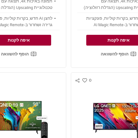
תמונה באיכות 4K, תצוגה עם
תמונה באיכות 4K, תצוגה עם
טכנולוגיית Upscaling (הגדלת רזולוציה)
טכנולוגיית pscaling
בד alpha 8 4K AI Gen2
וצליל היקפי ממעבד alpha 7 4K AI Gen8
חצן AI חדש, בקרות קוליות, פונקציות
לחצן AI חדש, בקרות קוליות, 
AI Magic Remote
גרירה ושחרור ב-AI Magic Remote
איפה לקנות
איפה לקנות
הוסף להשוואה
הוסף להשוואה
0
S
w
N
i
S
s
S
h
H
A
R
E