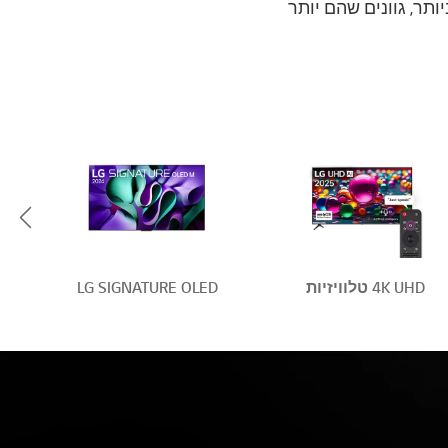
Dynamic color solutio לצבע מהפכני ביותר, גוונים שהם יותר
Left
4K UHD טלוויזיות
LG SIGNATURE OLED