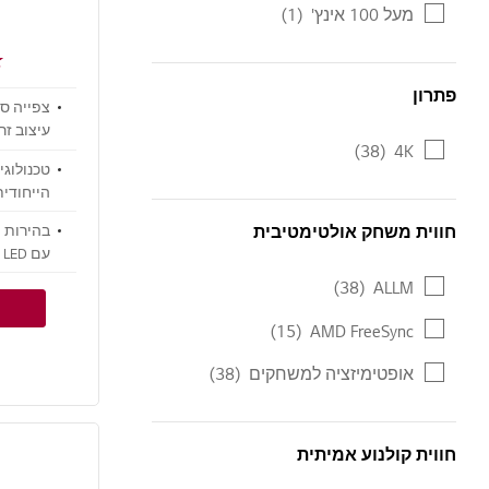
מעל 100 אינץ'
(1)
פתרון
פתרון
עיצוב זר
(38)
4K
להשלים 
טכנולוגי
חווית משחק אולטימטיבית
בהירות מ
חווית משחק אולטימטיבית
Color
עם Mini LED
(38)
ALLM
(15)
AMD FreeSync
אופטימיזציה למשחקים
(38)
חווית קולנוע אמיתית
חווית קולנוע אמיתית