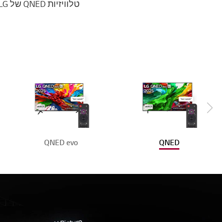
Scroll Right
QNED evo
QNED