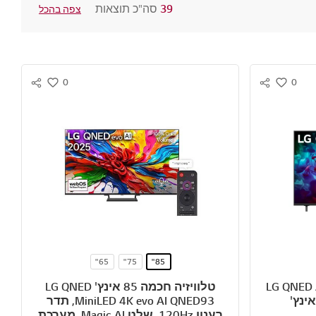
39
סה"כ תוצאות
צפה בהכל
0
0
S
S
w
w
N
N
i
i
S
S
s
s
S
S
h
h
H
H
A
A
R
R
E
E
65"
75"
85"
LG QNED AI Mini
טלוויזיה חכמה 85 אינץ' LG QNED
evo AI QNED93 ‏MiniLED 4K, תדר
רענון 120Hz, שלט Magic AI, מערכת