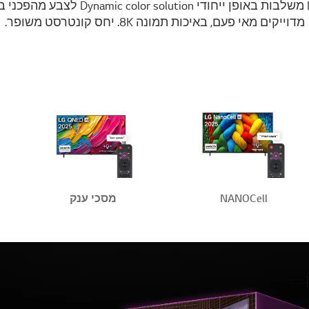
טלוויזיות QNED של LG משלבות באופן ייחודי n
מדוייקים מאי פעם, באיכות תמונה 8K. יחס קונטרסט משופר.
NANOCell
מסכי ענק