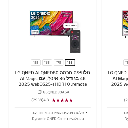
i
i
S
S
s
s
S
S
h
h
H
H
A
A
R
R
E
E
55"
65"
75"
86"
LG QNED AI QNE
טלוויזיה חכמה LG QNED AI QNED80
‏בגודל 86 אינץ', עם AI Magic
4K ‏‏בגודל 86 אינץ', עם AI Magic
remote‏, HDR10 ו-webOS25 ‏2025
86QNED80A6A
(2938)
4.8
ם
פלטת צבעים עשירה במיוחד עם
Dy
טכנולוגיית Dynamic QNED Color
החדשה