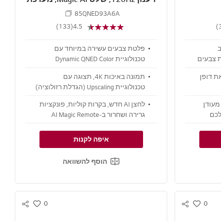
הפעלה webOS 25 ‏(דגם 2025)
85QNED93A6A
(133)
4.5
ב
פלטת צבעים עשירה במיוחד עם
 פלטת צבעים
טכנולוגיית Dynamic QNED Color
Dynamic 
החדשה
ת דופן
תמונה באיכות 4K, תצוגה עם
טכנולוגיית Upscaling (הגדלת רזולוציה)
וצליל היקפי ממעבד alpha 8 AI Gen2
 גימור מעודן
לחצן AI חדש, בקרות קוליות, פונקציות
לכם
גרירה ושחרור ב-AI Magic Remote
איפה לקנות
הוסף להשוואה
0
0
S
S
w
w
N
N