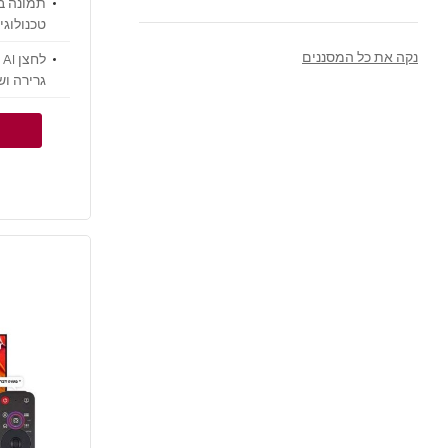
וצליל היקפי ממע
נקה את כל המסננים
ל
גרירה ושחרור ב-