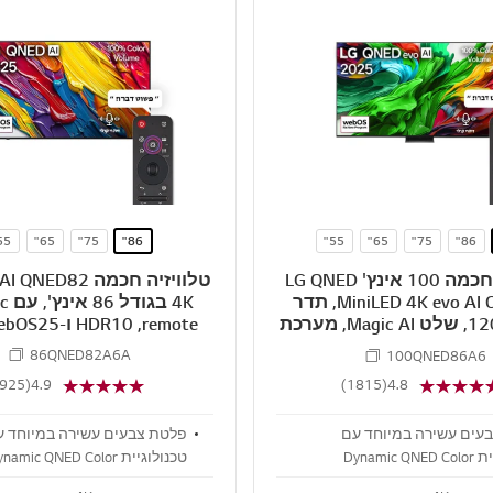
i
S
s
S
h
H
A
R
E
55"
65"
75"
86"
55"
65"
75"
86"
טלוויזיה חכמה 100 אינץ' LG QNED
טלוויזיה חכמה D82
evo AI QNED86 ‏MiniLED 4K, תדר
4K ‏
רענון 120Hz, שלט Magic AI, מערכת
remote‏, HDR10 ו-webOS25 ‏2025
2025)
86QNED82A6A
100QNED86A6
(2925)
4.9
(1815)
4.8
עים עשירה במיוחד עם
פלטת צבעים עשירה במיוחד ע
טכנולוגיית Dynamic QNED Color
טכנולוגיית namic QNED Color
החדשה