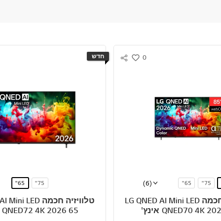
חדש
0
S
w
N
i
S
s
S
h
H
A
R
E
(6)
65"
75"
65"
75"
43"
50"
טלוויזיה חכמה LG QNED AI Mini LED
טלוויזיה חכמה  LED
QNED70 4K 2 אינץ'
QNED72 4K 2026 65 אינץ'