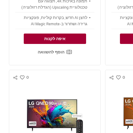
תמונה באיכות 4K, תצוגה עם
U (הגדלת רזולוציה)
טכנולוגיית Upscaling (הגדלת רזולוציה)
וצליל היקפי ממעבד alpha 7 4K AI Gen8
פונקציות
לחצן AI חדש, בקרות קוליות, פונקציות
גרירה ושחרור ב-AI Magic Remote
איפה לקנות
הוסף להשוואה
0
0
S
S
w
w
N
N
i
i
S
S
s
s
S
S
h
h
H
H
A
A
R
R
E
E