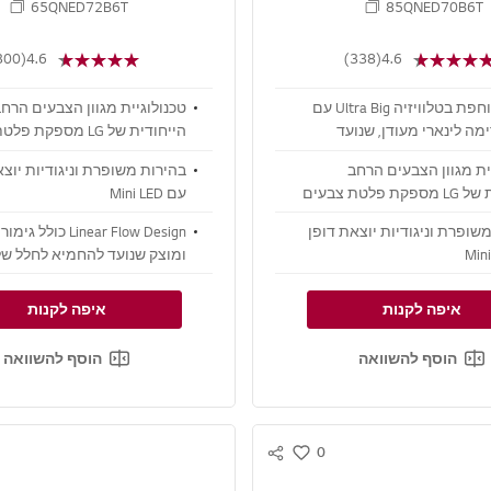
65QNED72B6T
85QNED70B6T
(300)
4.6
(338)
4.6
צפייה סוחפת בטלוויזיה Ultra Big עם
טכנולוגיית מגוון הצבעים הרח
ימה לינארי מעודן, שנועד
הייחודית של LG מספקת
את החלל שלכם
עשירה להפליא עם QNED
ית מגוון הצבעים הרחב
בהירות משופרת וניגודיות יוצא
Color
הייחודית של LG מספקת פלטת צבעים
עם Mini LED
עשירה להפליא עם Dynamic QNED
שופרת וניגודיות יוצאת דופן
Linear Flow Design כולל
ומוצק שנועד להחמיא לחלל ש
איפה לקנות
איפה לקנות
הוסף להשוואה
הוסף להשוואה
0
S
w
N