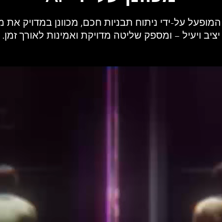
דחס LG AI Inverter, המופעל על-ידי ניתוח תבניות חכם, מכוונן במדוי
יציב ויעיל – ומספק שליטה מדויקת ואמינות לאורך זמן.