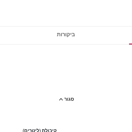
ביקורות
סגור
קיבולת (ליטרים)