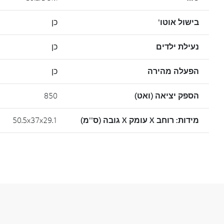
בישול אוטו'
כן
נעילת ילדים
כן
הפעלה מהירה
כן
הספק יציאה (ואט)
850
‏מידות: רוחב X עומק X גובה (ס''מ)
50.5x37x29.1