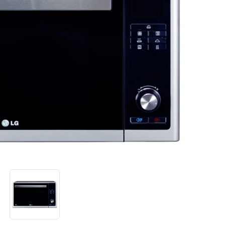
א
י
ן
ע
ר
ך
ד
י
ר
ו
ג
ק
י
ש
ו
ר
ל
א
ו
ת
ו
ד
ף
.