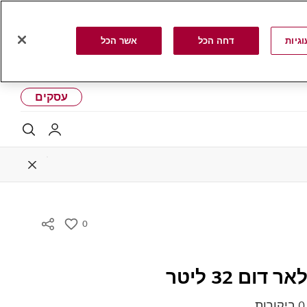
גיות
דחה הכל
אשר הכל
עסקים
LG שלי
לחפ
Close
0
w
i
s
דום 32 ליטר
h
0 ביקורות