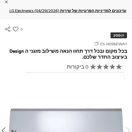
lose
עדכונים למדיניות הפרטיות של שירות LG Electronics (04/29/2026)
0
s
הופסק
u
ES-H096EWA1
m
בכל מקום ובכל דרך תחוו הנאה משילוב מזגני ה Design
m
בעיצוב החדר שלכם.
a
0 ביקורות
r
א
י
y
ן
כתוב ביקורת
-
ע
ר
w
ך
i
ד
י
s
ר
h
ו
ג
ק
י
ש