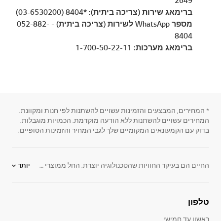
2649
ברימאג שירות (צריכה ביתית): *8404 (03-6530200)
מספר WhatsApp לשירות (צריכה ביתית) - 052-882-
8404
ברימאג מערכות: 1-700-50-22-11
* המחירים, המבצעים והזמינות עשויים להשתנות לפי חנות ומקוונת.
המחירים עשויים להשתנות ללא הודעה מוקדמת. הכמויות מוגבלות.
בדוק עם הקמעונאים המקומיים שלך לגבי המחיר והזמינות הסופיים.
החיים הם בעיקר החוויות שהטכנולוגיה יוצרת. החל ממוצרי חשמל ביתיים כמו מקררים, מכונות כביסה, שואבי אבק, מזגנים,טלוויזיות חכמות, מיקרוגלים, מסכי מחשב מקצועיים ועד מוצרי אלקטרוניקה וסמארטפונים. LG ישראל מספקת מוצרי חשמל המאפשרים לך ליהנות מהחיים ומלווים אותך ברגעים היפים של החיים. LG Electronics מעצבת מוצרים אינטואיטיביים, אינטראקטיביים וחסכוניים באנרגיה, כדי שתוכלו להתנהל ביתר חוכמה, לשפר את יעילותכם ולמזער את ההשפעה על הסביבה. אנו מחויבים לספק את מוצרי החשמל האיכותיים והמתאימים ביותר לדרך חייכם ולהשאיר אתכם מעודכנים בחידושים הטכנולוגיים האחרונים. אחרי הכל, החיים טובים יותר כשאתם ערוכים אליהם.
יותר
טלפון
ראשון עד חמישי