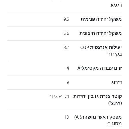
ר/ג/ע
משקל יחידה פנימית
9.5
משקל יחידה חיצונית
36
יעילות אנרגטית COP
3.7
בקירור
זרם עבודה מקסימליA
4
דירוג
9
קוטר צנרת גז בין יחידות
1/4"+ 1/2"
(אינצ')
מפסק ראשי מושהה( A)
10
מסוג C