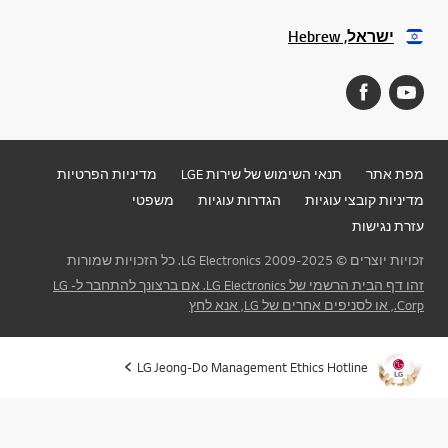
ישראל, Hebrew
מפת אתר
תנאי השימוש של שירות LGE
מדיניות הפרטיות
מדיניות קובצי עוגיות
הגדרות עוגיות
משפטי
עזרת נגישות
זכויות יוצרים © 2009-2025 LG Electronics. כל הזכויות שמורות
זהו דף הבית הרשמי של LG Electronics. אם ברצונך להתחבר ל- LG
Corp., או לסניפים אחרים של LG, אנא לחץ
LG Jeong-Do Management Ethics Hotline
עבור 