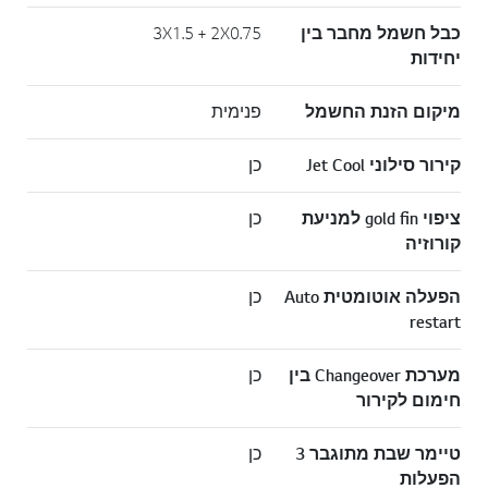
כבל חשמל מחבר בין
3X1.5 + 2X0.75
יחידות
מיקום הזנת החשמל
פנימית
קירור סילוני Jet Cool
כן
ציפוי gold fin למניעת
כן
קורוזיה
הפעלה אוטומטית Auto
כן
restart
מערכת Changeover בין
כן
חימום לקירור
טיימר שבת מתוגבר 3
כן
הפעלות