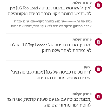
פתרון תקלות
[איך להשתמש במכונת כביסה LG Top Load] איך
להשתמש בחומר ניקוי, מרכך כביסה ואקונומיקה
נסה את זה.----------שימוש בחומר ניקוי➔אנא שים אבקת
אבקה במתקן הניקוי.לדגמים ללא ניקוי נוזלי, שפכו את כמות
הנוזל הנוזלי המומלצת ישירות לתוך האמבטיה עםהכביסה
ממש לפני הכביסה.לא מומלץ להשתמש בדטרגנט נוזלי עם
פתרון תקלות
Delay Wash, שכן השארת חומר הכביסה ע...
[מדריך מכונת כביסה של LG Top Loader] הדלת
לא נפתחת לאחר שלט רחוק
תיקון
[ריח מכונת כביסה של LG] [מכונת כביסה מיני]
יש ריח מעופש ממכונת הכביסה.
פתרון תקלות
[מכונת כביסה עם LG עם טעינה קדמית] אני רוצה
להוסיף עוד מחזורי שטיפה.