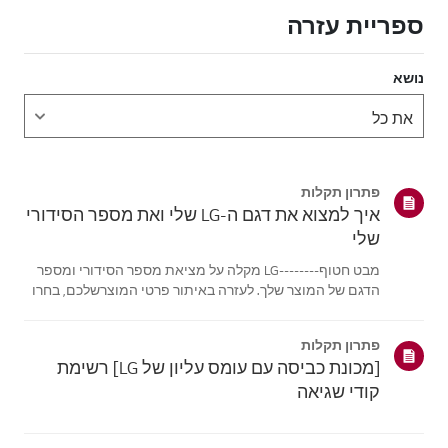
ספריית עזרה
נושא
פתרון תקלות
איך למצוא את דגם ה-LG שלי ואת מספר הסידורי
שלי
מבט חטוף--------LG מקלה על מציאת מספר הסידורי ומספר
הדגם של המוצר שלך. לעזרה באיתור פרטי המוצרשלכם, בחרו
את מוצר LG שלכם מתוך הקטגוריות למטה.בחר את המוצר
שלךמדריך זה נוצר עבור כל הדגמים, כך שהתמונות או התוכן
פתרון תקלות
עשויים להיות שונים מהמוצרשלך.טלו...
[מכונת כביסה עם עומס עליון של LG] רשימת
קודי שגיאה