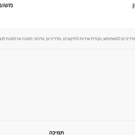
משוב 
, נקודת שירות לתיקונים, מדריכים, עדכוני תוכנה או לפנות לנציג LG הנמצא במרחק קליק א
תמיכה