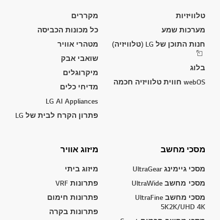
טלוויזיות
מקררים
מערכות שמע
כל מכונות הכביסה
חנות התוכן של LG (טלוויזיה)
מטהרי אוויר
שואבי אבק
בלוג
מיקרוגלים
webOS חווית טלוויזיה חכמה
מדיחי כלים
LG AI Appliances
פתרון הקרח לבית של LG
מסכי מחשב
מיזוג אוויר
מסכי גיימינג UltraGear
מיזוג ביתי
מסכי מחשב UltraWide
פתרונות VRF
מסכי מחשב UltraFine
פתרונות חימום
5K2K/UHD 4K
פתרונות בקרה