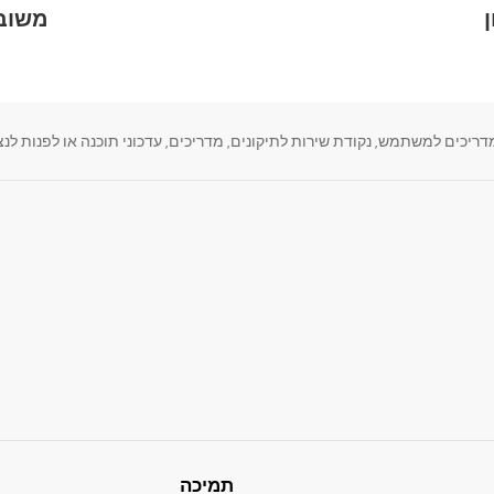
משוב 
, נקודת שירות לתיקונים, מדריכים, עדכוני תוכנה או לפנות לנציג LG הנמצא במרחק קליק א
תמיכה