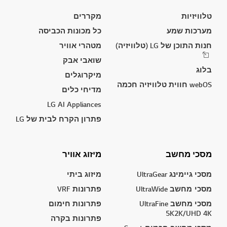
טלוויזיות
מקררים
מערכות שמע
כל מכונות הכביסה
חנות התוכן של LG (טלוויזיה)
מטהרי אוויר
שואבי אבק
בלוג
מיקרוגלים
webOS חווית טלוויזיה חכמה
מדיחי כלים
LG AI Appliances
פתרון הקרח לבית של LG
מסכי מחשב
מיזוג אוויר
מסכי גיימינג UltraGear
מיזוג ביתי
מסכי מחשב UltraWide
פתרונות VRF
מסכי מחשב UltraFine
פתרונות חימום
5K2K/UHD 4K
פתרונות בקרה