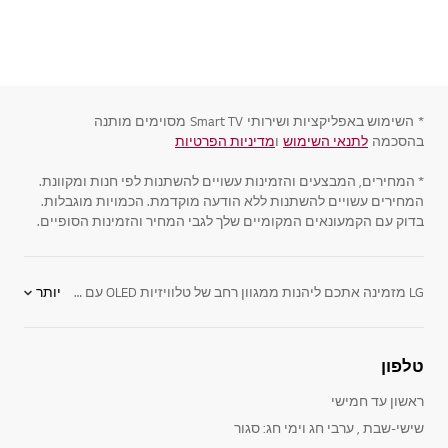
*
השימוש באפליקציות ושירותי
Smart TV
מסוימים מותנה
בהסכמה
לתנאי השימוש
ו
מדיניות הפרטיות
* המחירים, המבצעים והזמינות עשויים להשתנות לפי חנות ומקוונת.
המחירים עשויים להשתנות ללא הודעה מוקדמת. הכמויות מוגבלות.
בדוק עם הקמעונאים המקומיים שלך לגבי המחיר והזמינות הסופיים.
LG מזמינה אתכם ליהנות ממגוון רחב של טלוויזיות OLED עם הטכנולוגיה המתקדמת בעולם, המציגה תמונה איכותית - הכי קרובה ביותר למציאות, וזאת לצד קשת רחבה של צבעים ותצוגת שחור עמוק במיוחד. טלוויזיות ULTRA HD 4K הן ברזולוציית 4K המספקות פי ארבע מרזולוציית מסכי FULL HD
יותר
קניית טלוויזיה חכמה עם מסכי OLED של LG היא החכמה ביותר, ומאפשרת ליהנות ממגוון רחב של יתרונות כמו יחס ניגודיות נהדר בין בהיר לכהה, רזולוציה גבוהה המספקת איכות צפייה מעולה ותמונה מושלמת מכל זווית צפייה.
המסכים השטוחים והדקיקים של LG, נראים ממש כמו פיסת אמנות המונחת באלגנטיות בסלון שלכם. המסכים גם חסכוניים באנרגיה, מכיוון שהם עושים שימוש בתאורת LED אחורית המספקת צבעים חיים עם יחס ניגודיות גבוה לתמונה נקייה, בהירה וחלקה יותר. טכנולוגיות הטלוויזיות החדשניות של LG, מוגנות בפטנט, מבטיחות חווית תמונה עשירה וחדה עם צבעים וניגודיות מדהימים.
טלפון
ראשון עד חמישי
שישי-שבת , ערבי חג וימי חג: סגור