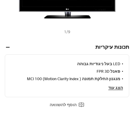
א
ו
ת
ו
ד
ף
1
/
9
.
תכונות עיקריות
LED בעל ניגודיות גבוהה
פאנל FPR 3D
מנגנון החלקת תמונה ( MCI 100 (Motion Clarity Index
הצג עוד
הוסף להשוואה