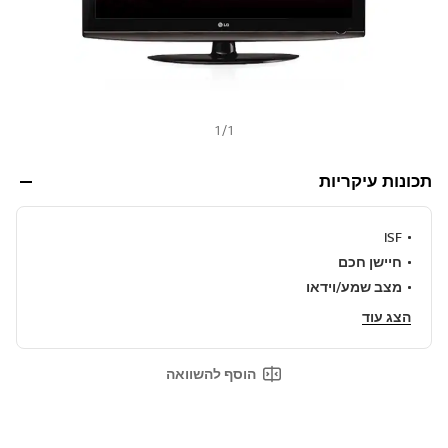
ר
ל
א
ו
ת
ו
ד
ף
1
/
1
.
תכונות עיקריות
ISF
חיישן חכם
מצב שמע/וידאו
הצג עוד
הוסף להשוואה