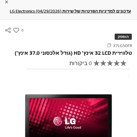
lose
עדכונים למדיניות הפרטיות של שירות LG Electronics (04/29/2026)
0
s
הופסק
u
37LG50FR
m
טלוויזיית LCD‏‏ 32 אינץ' HD (גודל אלכסוני 37.0 אינץ')‏
m
0 ביקורות
a
א
י
r
ן
כתוב ביקורת
y
ע
ר
-
ך
w
ד
י
i
ר
s
ו
ג
h
ק
י
ש
ו