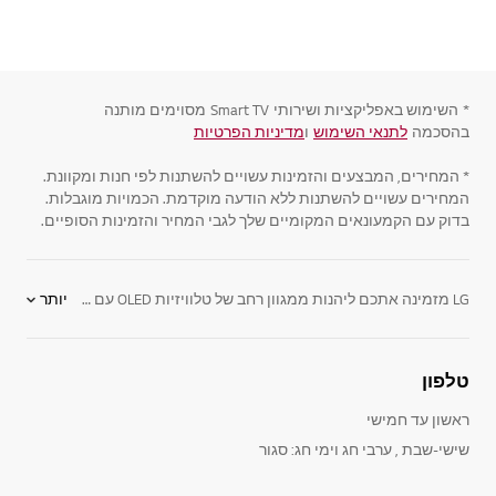
*
השימוש באפליקציות ושירותי
Smart TV
מסוימים מותנה
בהסכמה
לתנאי השימוש
ו
מדיניות הפרטיות
* המחירים, המבצעים והזמינות עשויים להשתנות לפי חנות ומקוונת.
המחירים עשויים להשתנות ללא הודעה מוקדמת. הכמויות מוגבלות.
בדוק עם הקמעונאים המקומיים שלך לגבי המחיר והזמינות הסופיים.
LG מזמינה אתכם ליהנות ממגוון רחב של טלוויזיות OLED עם הטכנולוגיה המתקדמת בעולם, המציגה תמונה איכותית - הכי קרובה ביותר למציאות, וזאת לצד קשת רחבה של צבעים ותצוגת שחור עמוק במיוחד. טלוויזיות ULTRA HD 4K הן ברזולוציית 4K המספקות פי ארבע מרזולוציית מסכי FULL HD
יותר
קניית טלוויזיה חכמה עם מסכי OLED של LG היא החכמה ביותר, ומאפשרת ליהנות ממגוון רחב של יתרונות כמו יחס ניגודיות נהדר בין בהיר לכהה, רזולוציה גבוהה המספקת איכות צפייה מעולה ותמונה מושלמת מכל זווית צפייה.
המסכים השטוחים והדקיקים של LG, נראים ממש כמו פיסת אמנות המונחת באלגנטיות בסלון שלכם. המסכים גם חסכוניים באנרגיה, מכיוון שהם עושים שימוש בתאורת LED אחורית המספקת צבעים חיים עם יחס ניגודיות גבוה לתמונה נקייה, בהירה וחלקה יותר. טכנולוגיות הטלוויזיות החדשניות של LG, מוגנות בפטנט, מבטיחות חווית תמונה עשירה וחדה עם צבעים וניגודיות מדהימים.
טלפון
ראשון עד חמישי
שישי-שבת , ערבי חג וימי חג: סגור