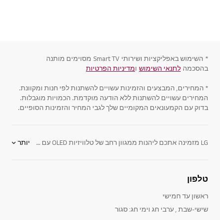
*
השימוש באפליקציות ושירותי
Smart TV
מסוימים מותנה
בהסכמה
לתנאי השימוש
ו
מדיניות הפרטיות
* המחירים, המבצעים והזמינות עשויים להשתנות לפי חנות ומקוונת.
המחירים עשויים להשתנות ללא הודעה מוקדמת. הכמויות מוגבלות.
בדוק עם הקמעונאים המקומיים שלך לגבי המחיר והזמינות הסופיים.
LG מזמינה אתכם ליהנות ממגוון רחב של טלוויזיות OLED עם הטכנולוגיה המתקדמת בעולם, המציגה תמונה איכותית - הכי קרובה ביותר למציאות, וזאת לצד קשת רחבה של צבעים ותצוגת שחור עמוק במיוחד. טלוויזיות ULTRA HD 4K הן ברזולוציית 4K המספקות פי ארבע מרזולוציית מסכי FULL HD
יותר
קניית טלוויזיה חכמה עם מסכי OLED של LG היא החכמה ביותר, ומאפשרת ליהנות ממגוון רחב של יתרונות כמו יחס ניגודיות נהדר בין בהיר לכהה, רזולוציה גבוהה המספקת איכות צפייה מעולה ותמונה מושלמת מכל זווית צפייה.
המסכים השטוחים והדקיקים של LG, נראים ממש כמו פיסת אמנות המונחת באלגנטיות בסלון שלכם. המסכים גם חסכוניים באנרגיה, מכיוון שהם עושים שימוש בתאורת LED אחורית המספקת צבעים חיים עם יחס ניגודיות גבוה לתמונה נקייה, בהירה וחלקה יותר. טכנולוגיות הטלוויזיות החדשניות של LG, מוגנות בפטנט, מבטיחות חווית תמונה עשירה וחדה עם צבעים וניגודיות מדהימים.
טלפון
ראשון עד חמישי
שישי-שבת , ערבי חג וימי חג: סגור