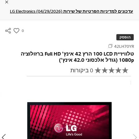
lose
עדכונים למדיניות הפרטיות של שירות LG Electronics (04/29/2026)
0
s
הופסק
u
42LH70YR
m
טלוויזיית LCD‏ 100 הרץ 42 אינץ' Full HD‏ ברזולוציה
m
‎1080p (גודל אלכסוני 42.0 אינץ')
a
0 ביקורות
r
א
י
y
ן
כתוב ביקורת
-
ע
ר
w
ך
i
ד
י
s
ר
h
ו
ג
ק
י
ש