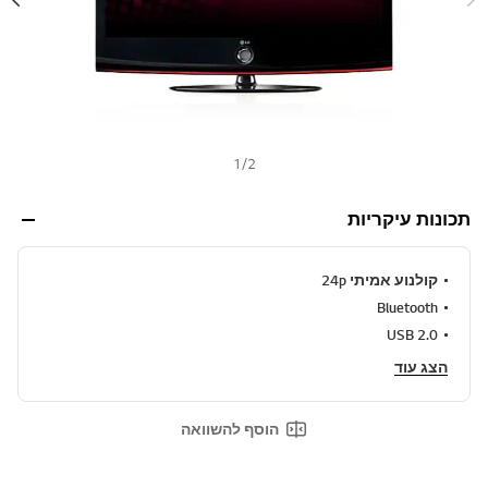
ו
ר
ל
א
ו
ת
ו
ד
ף
1
/
2
.
תכונות עיקריות
קולנוע אמיתי 24p
Bluetooth
USB 2.0
הצג עוד
הוסף להשוואה