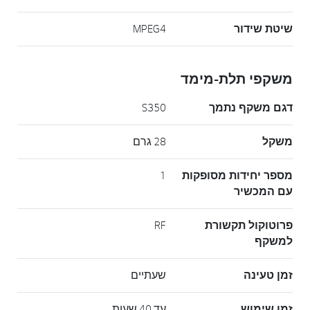
שיטת שידור
MPEG4
משקפי תלת-מימד
דגם משקף נתמך
S350
משקל
28 גרם
מספר יחידות מסופקות
1
עם המכשיר
פרוטוקול תקשורת
RF
למשקף
זמן טעינה
שעתיים
זמן שימוש
עד 40 שעות