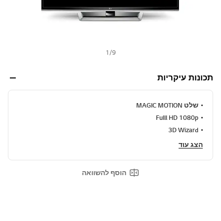
א
ו
ת
ו
ד
ף
1
/
9
.
תכונות עיקריות
שלט MAGIC MOTION
Fulll HD 1080p
3D Wizard
הצג עוד
הוסף להשוואה