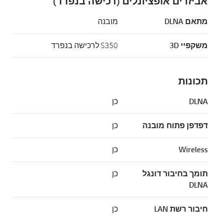
אביזרים אופציונלים (רכישה בנפרד)
מתאם DLNA
מובנה
משקפיי 3D
S350 לרכישה בנפרד
תכונות
DLNA
כן
דפדפן פתוח מובנה
כן
Wireless
כן
תומך בחיבור דונגל
כן
DLNA
חיבור רשת LAN
כן