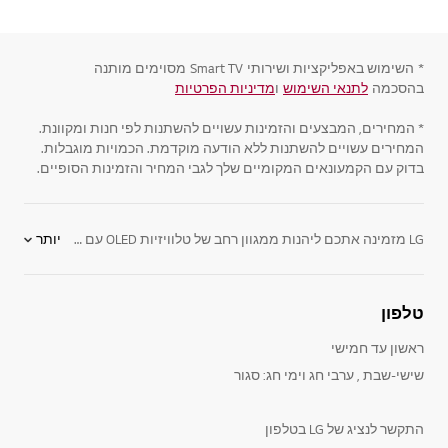
*
השימוש באפליקציות ושירותי
Smart TV
מסוימים מותנה
בהסכמה
לתנאי השימוש
ו
מדיניות הפרטיות
* המחירים, המבצעים והזמינות עשויים להשתנות לפי חנות ומקוונת.
המחירים עשויים להשתנות ללא הודעה מוקדמת. הכמויות מוגבלות.
בדוק עם הקמעונאים המקומיים שלך לגבי המחיר והזמינות הסופיים.
LG מזמינה אתכם ליהנות ממגוון רחב של טלוויזיות OLED עם הטכנולוגיה המתקדמת בעולם, המציגה תמונה איכותית - הכי קרובה ביותר למציאות, וזאת לצד קשת רחבה של צבעים ותצוגת שחור עמוק במיוחד. טלוויזיות ULTRA HD 4K הן ברזולוציית 4K המספקות פי ארבע מרזולוציית מסכי FULL HD
יותר
קניית טלוויזיה חכמה עם מסכי OLED של LG היא החכמה ביותר, ומאפשרת ליהנות ממגוון רחב של יתרונות כמו יחס ניגודיות נהדר בין בהיר לכהה, רזולוציה גבוהה המספקת איכות צפייה מעולה ותמונה מושלמת מכל זווית צפייה.
המסכים השטוחים והדקיקים של LG, נראים ממש כמו פיסת אמנות המונחת באלגנטיות בסלון שלכם. המסכים גם חסכוניים באנרגיה, מכיוון שהם עושים שימוש בתאורת LED אחורית המספקת צבעים חיים עם יחס ניגודיות גבוה לתמונה נקייה, בהירה וחלקה יותר. טכנולוגיות הטלוויזיות החדשניות של LG, מוגנות בפטנט, מבטיחות חווית תמונה עשירה וחדה עם צבעים וניגודיות מדהימים.
טלפון
ראשון עד חמישי
שישי-שבת , ערבי חג וימי חג: סגור
התקשר לנציג של LG בטלפון