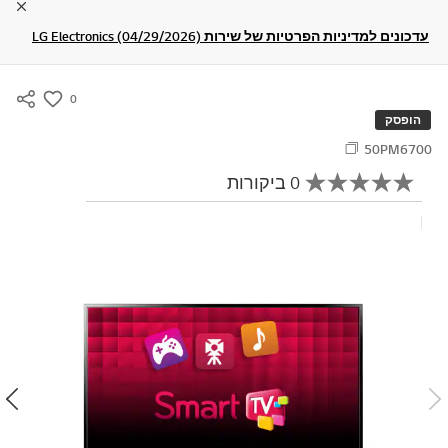
lose
עדכונים למדיניות הפרטיות של שירות LG Electronics (04/29/2026)
0
s
הופסק
u
50PM6700
m
0 ביקורות
m
א
י
a
ן
כתוב ביקורת
r
ע
ר
y
ך
-
ד
י
w
ר
i
ו
ג
s
ק
h
י
ש
ו
ר
ל