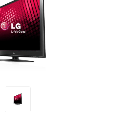
א
י
ן
ע
ר
ך
ד
י
ר
ו
ג
ק
י
ש
ו
ר
ל
א
ו
ת
ו
ד
ף
.