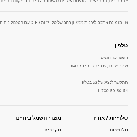
* המחירים, המבצעים והזמינות עשויים להשתנות לפי חנות ומקוונת. המחי
קניית טלוויזיה חכמה עם מסכי OLED של LG היא החכמה ביותר, ומאפשרת ליהנות ממגוון רחב של יתרונות כמו יחס ניגודיות נהדר בין בהיר לכהה, רזולוציה גבוהה המספקת איכות צפייה מעולה ותמונה מושלמת מכל זווית צפייה.
המסכים השטוחים והדקיקים של LG, נראים ממש כמו פיסת אמנות המונחת באלגנטיות בסלון שלכם. המסכים גם חסכוניים באנרגיה, מכיוון שהם עושים שימוש בתאורת LED אחורית המספקת צבעים חיים עם יחס ניגודיות גבוה לתמונה נקייה, בהירה וחלקה יותר. טכנולוגיות הטלוויזיות החדשניות של LG, מוגנות בפטנט, מבטיחות חווית תמונה עשירה וחדה עם צבעים וניגודיות מדהימים.
טלפון
ראשון עד חמישי
שישי-שבת , ערבי חג וימי חג: סגור
התקשר לנציג של LG בטלפון
1-700-50-60-54
טלויזיות / אודיו
מוצרי חשמל ביתיים
טלוויזיות
מקררים