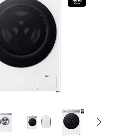
א
י
ן
ע
ר
ך
ד
י
ר
ו
ג
ק
י
ש
ו
ר
ל
א
ו
ת
ו
ד
ף
.