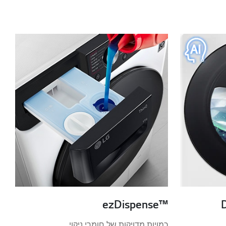
™ezDispense
כמויות מדויקות של חומרי ניקוי