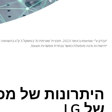
*נבדק ע"י Intertek בינואר 2023. תוכנית 'שטיפת AI' במשקל 3 ק"ג בהשוואה לתוכנית 'כותנה' (F4Y7RYW0W). התוצאות נתונות לשינויים בהתאם לבגדים ולתנאים הסביבתיים.
*חישת AI אינה מופעלת כאשר נבחרת אפשרות Steam.
היתרונות של מכ
של LG