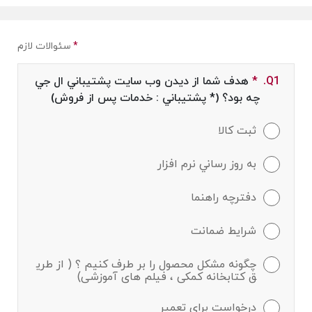
*
سئوالات لازم
Q1.
*
Required field
هدف شما از ديدن وب سايت پشتيباني ال جي
چه بود؟ (* پشتيباني : خدمات پس از فروش)
ثبت كالا
به روز رساني نرم افزار
دفترچه راهنما
شرايط ضمانت
چگونه مشکل محصول را بر طرف کنیم ؟ ( از طری
ق کتابخانه کمکی ، فیلم های آموزشی)
درخواست براي تعمير