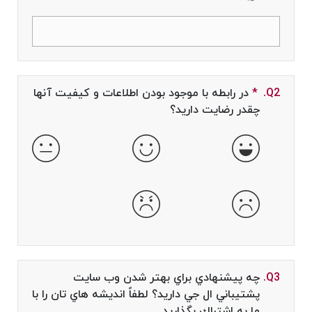
Q2.
*
Required field
در رابطه با موجود بودن اطلاعات و كيفيت آنها
چقدر رضايت داريد؟
خیلی خوب
خوب
طبیعی
بد
خیلی بد
Q3.
چه پيشنهادي براي بهتر شدن وب سايت
پشتيباني ال جي داريد؟ لطفاً انديشه هاي تان را با
ما به اشتراك بگذاريد.