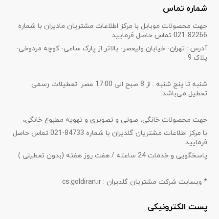
شماره تماس
جهت محصولات موبایل با مرکز اطلاعات مشتریان مادیران با شماره
82266-021 تماس حاصل فرمایید.
آدرس : تهران- خیابان ولیعصر- بالاتر از پارک ساعی- کوچه مردوخی-
پلاک 9
شنبه تا پنج شنبه : از 8 صبح الی 17:00 عصر. تعطیلات رسمی
تعطیل می‌باشد.
جهت محصولات خانگی، صوتی و تصویری و تهویه مطبوع خانگی،
با مرکز اطلاعات مشتریان گلدیران با شماره 84733-021 تماس حاصل
فرمایید.
پاسخگویی و خدمات 24 ساعته / هفت روز هفته (بدون تعطیلی )
* وبسایت شرکت مشتریان گلدیران : cs.goldiran.ir
پست الکترونیکی