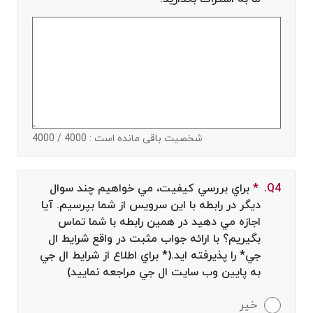
شخصیت باقی مانده است :
4000
/ 4000
Q4.
*
Required field
براي بررسي كيفيت، مي خواهيم چند سوال
ديگر در رابطه با اين سرويس از شما بپرسيم. آيا
اجازه مي دهيد در همين رابطه با شما تماس
بگيريم؟ با ارائه جواب مثبت در واقع شرايط ال
جي* را پذيرفته ايد.(* براي اطلاع از شرايط ال جي
به پايين وب سايت ال جي مراجعه نماييد)
خير