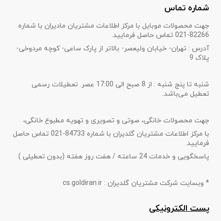
شماره تماس
جهت محصولات موبایل با مرکز اطلاعات مشتریان مادیران با شماره
82266-021 تماس حاصل فرمایید.
آدرس : تهران- خیابان ولیعصر- بالاتر از پارک ساعی- کوچه مردوخی-
پلاک 9
شنبه تا پنج شنبه : از 8 صبح الی 17:00 عصر. تعطیلات رسمی
تعطیل می‌باشد.
جهت محصولات خانگی، صوتی و تصویری و تهویه مطبوع خانگی،
با مرکز اطلاعات مشتریان گلدیران با شماره 84733-021 تماس حاصل
فرمایید.
پاسخگویی و خدمات 24 ساعته / هفت روز هفته (بدون تعطیلی )
* وبسایت شرکت مشتریان گلدیران : cs.goldiran.ir
پست الکترونیکی