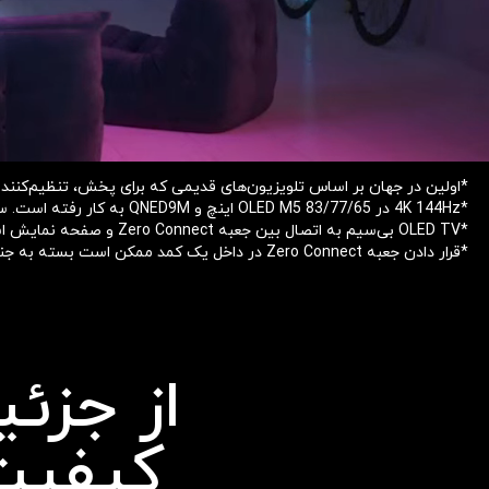
*اولین در جهان بر اساس تلویزیون‌های قدیمی که برای پخش، تنظیم‌کننده 
*4K 144Hz در OLED M5 83/77/65 اینچ و QNED9M به کار رفته است. سایر مدل‌های کاملاً بی‌سیم دارای نرخ تازه‌سازی 120Hz هستند.
*OLED TV بی‌سیم به اتصال بین جعبه Zero Connect و صفحه نمایش اشاره دارد.
*قرار دادن جعبه Zero Connect در داخل یک کمد ممکن است بسته به جنس و ضخامت کمد باعث تداخل سیگنال شود.
از جزئ
کیفیت 