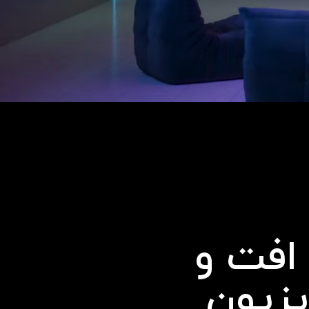
افت و
یزیون