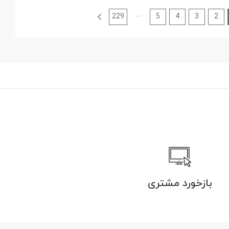
...
229
5
4
3
2
بازخورد مشتری