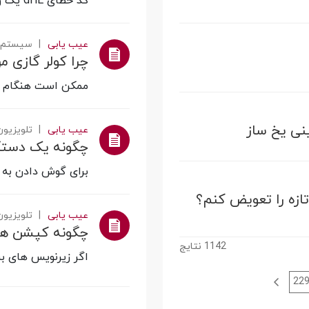
کد خطای dHE یک ویژگی ایمنی داخلی در مدل های تر
عیب یابی
سیستم‌ه
ممکن است هنگام اس
نی یخ ساز
عیب یابی
تلویزیون‌
برای گوش دادن به تلویزیون LG خو
تازه را تعویض کنم؟
عیب یابی
تلویزیون‌
1142
نتایج
اگر زیرنویس های بسته رو
22