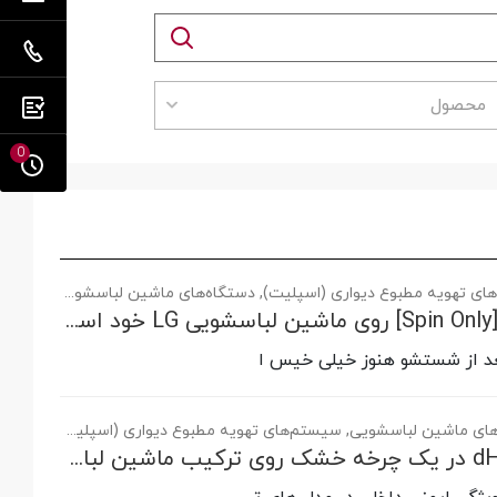
محصول
0
ی تهویه مطبوع دیواری (اسپلیت), دستگاه‌های ماشین لباسشویی
چگونه از چرخه [Spin Only] روی ماشین لباسشویی LG خود استفاده کنیم
عد از شستشو هنوز خیلی خیس ا
ای ماشین لباسشویی, سیستم‌های تهویه مطبوع دیواری (اسپلیت)
چرا کد خطای dHE در یک چرخه خشک روی ترکیب ماشین لباسشویی و خشک کن LG شما ظاهر می شود و چگونه آن را رفع کنید