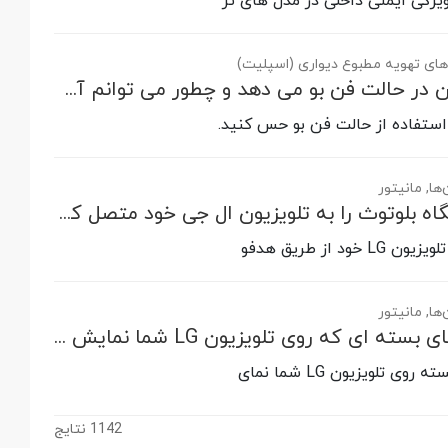
ای تهویه مطبوع دیواری (اسپلیت)
چرا کولر گازی من در حالت فن بو می دهد و چطور می توانم آن را تعمیر کنم؟
تفاده از حالت فن بو حس کنید.
ها, مانیتور
چگونه یک دستگاه بلوتوث را به تلویزیون ال جی خود متصل کنیم
د از طریق هدفو
ها, مانیتور
چگونه کپشن های بسته ای که روی تلویزیون LG شما نمایش داده نمی شوند را رفع کنیم
ی تلویزیون LG شما نمای
1142
نتایج