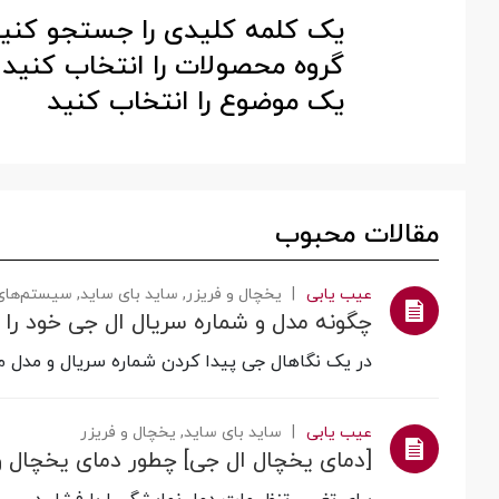
یک کلمه کلیدی را جستجو کنید
گروه محصولات را انتخاب کنی
یک موضوع را انتخاب کنید
مقالات محبوب
عیب یابی
یخچال‌‌ و فریزر, ساید بای ساید, سیستم‌های صوتی, برای مراقبت از لباس, دستگاه‌های ماشین لباسشویی, سیستم‌های تهویه مطبوع دیواری (اسپلیت), جاروبرقی, همه پخش Blu-ray / دستگاه پخش DVD, لو
چگونه مدل و شماره سریال ال جی خود را 
در یک نگاهال جی پیدا کردن شماره سریال و مدل م
عیب یابی
ساید بای ساید, یخچال‌‌ و فریزر
[دمای یخچال ال جی] چطور دمای یخچال و 