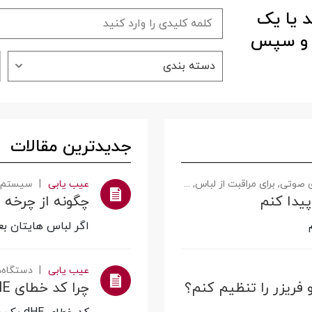
 یا یک
د و سپس
دسته بندی
جدیدترین مقالات
ازم جانبی تلویزیون های ال جی, سیستم‌های سینمای خانگی, تلویزیون‌ها, مانیتور, دستگاه‌های ماشین ظرفشویی, اجاق گازها, پروژکتورها
عیب یابی
سیستم‌ها
پیدا کنم
اگر لباس هایتان ب
عیب یابی
دستگاه‌ه
فریزر را تنظیم کنم؟