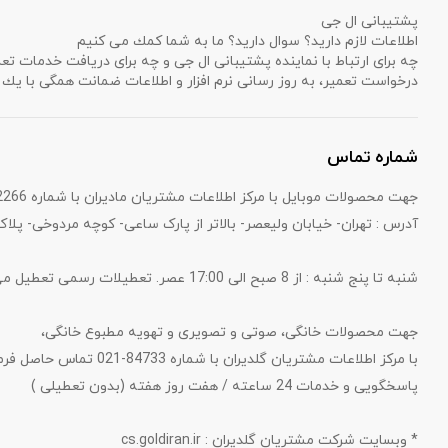
پشتیبانی ال جی
اطلاعات لازم دارید؟ سوال دارید؟ ما به شما كمك می كنیم
چه برای ارتباط با نماینده پشتیبانی ال جی و چه برای دریافت خدمات تع
درخواست تعمیر، به روز رسانی نرم افزار و اطلاعات ضمانت همگی با ی
شماره تماس
جهت محصولات موبایل با مرکز اطلاعات مشتریان مادیران با شماره 82266-021 تماس حاصل فرمایید.
آدرس : تهران- خیابان ولیعصر- بالاتر از پارک ساعی- کوچه مردوخی- پلاک 
شنبه تا پنج شنبه : از 8 صبح الی 17:00 عصر. تعطیلات رسمی تعطیل می‌باشد.
جهت محصولات خانگی، صوتی و تصویری و تهویه مطبوع خانگی،
با مرکز اطلاعات مشتریان گلدیران با شماره 84733-021 تماس حاصل فرمایید.
پاسخگویی و خدمات 24 ساعته / هفت روز هفته (بدون تعطیلی )
* وبسایت شرکت مشتریان گلدیران : cs.goldiran.ir