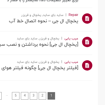
برای تغییر تنظیمات دما، نمایشگر را با فشار د
Repair
ساید بای ساید, یخچال‌‌ و فریزر
یخچال ال جی – نحوه اتصال خط آب
عیب یابی
یخچال‌‌ و فریزر, ساید بای ساید
[یخچال ال جی] نحوه برداشتن و نصب سی
عیب یابی
یخچال‌‌ و فریزر, ساید بای ساید
[فیلتر یخچال ال جی] چگونه فیلتر هوای 
...
9
5
4
3
2
1