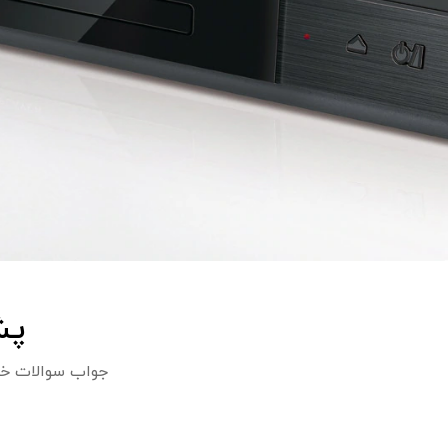
پش
جواب سوالات خود