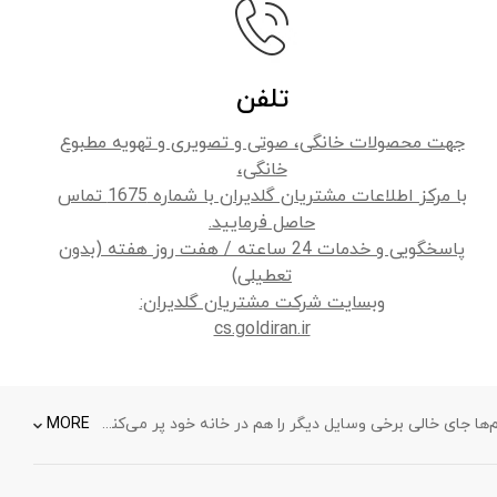
تلفن
جهت محصولات خانگی، صوتی و تصویری و تهویه مطبوع
خانگی،
با مرکز اطلاعات مشتریان گلدیران با شماره 1675 تماس
حاصل فرمایید.
پاسخگویی و خدمات 24 ساعته / هفت روز هفته (بدون
تعطیلی)
وبسایت شرکت مشتریان گلدیران:
cs.goldiran.ir
شما با انتخاب یک سیستم‌ پخش دی وی دی یا بلو-ری ال جی نه تنها از توانمندی بالا این محصول بهره می‌برید بلکه با امکانات استثنایی این سیستم‌ها جای خالی برخی وسایل دیگر را هم در خانه خود پر می‌کنید. دستگاه‌های پخش بلو-ری و دی وی دی ال جی ساخته شده‌اند تا با امکانات پیشرفته و پیچیده اما همچنان آسان برای استفاده خود شما را شگفت‌زده کنند. با فناوری‌های جدید سیستم‌های پخش بلو-ری و دی وی دی سینمایی حرفه‌ای برای خود می‌سازید و همچنین با طراحی‌های ظریف، خلاقانه و زیبای این دستگاه‌ها نگاهی متفاوت و مدرن به خانه خود می‌دهید.
MORE