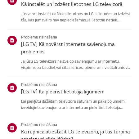
Kā instalēt un izdzēst lietotnes LG televizorā
Jūs varat instalēt dažādas lietotnes no LG lietotnēm un izdzēst
tās, kas jumsvairs nav nepieciešamas.Ja lietotne netiek
instalēta, pārliecinieties, vai esat pierakstījies savā LGkontā,
televizors ir savienots ar internetu, jūsu LG pakalpoju...
Problēmu risināšana
[LG TV] Kā novērst interneta savienojuma
problēmas
Ja jūsu LG televizors neizveido savienojumu ar internetu,
vispirms pārbaudiet,vai citas ierīces, piemēram, viedtālrunis vai
klēpjdators, var izveidotsavienojumu ar to pašu tīklu.Ja neviena
ierīce nevar izveidot savienojumu, problēma, vistic...
Problēmu risināšana
[LG TV] Kā piekrist lietotāja līgumiem
Lai piekļūtu dažādam televizora saturam un pakalpojumiem,
izveidojietsavienojumu ar internetu un piekrītiet lietotāja
līgumiem.Ja vienošanās process neizdodas, vispirms pārbaudiet
televizora internetasavienojumu un pārliecinieties, vai vals...
Problēmu risināšana
Kā rūpnīcā atiestatīt LG televizoru, ja tas turpina
sasalst vai rāda kļūdas?