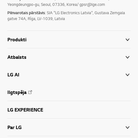
Yeongdeungpo-gu, Seoul, 07336, Korea/ gpsr@lge.com
Pilnvarotais pārstāvis
: SIA "LG Electronics Latvia", Gustava Zemgala
gatve 74A, Rīga, LV-1039, Latvia
Produkti
Atbalsts
LG AI
Ilgtspēja
LG EXPERIENCE
Par LG