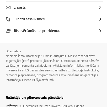
E-pasts
Klientu atsauksmes
Jūsu vēršanās pie prezidenta.
LG atbalsts
Nepieciešama informācija? Jums ir jautājums? Mēs varam palīdzēt.
Ja jums jāreģistrē produkts, jāsazinās ar LG Atbalsta dienesta pārstāvi
vai jāsaņem remonta pakalpojums. Atbilžu un informācijas meklēšana
ir vienkārša ar LG tiešsaistes servisu un atbalstu. Lietotāja instrukcija,
remonta pieprasīšana, programmatūras atjaunināšana un garantijas
informācija ir viena klikšķa attālumā.
Ražotājs un pilnvarotais pārstāvis
Ražotājs
: LG Electronics Inc, Twin Towers 128 Yeoui-daero,