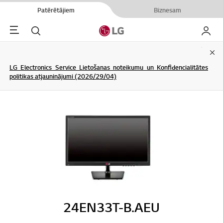
Patērētājiem
Biznesam
Menu
Meklēt
Mans L
Clo
LG Electronics Service Lietošanas noteikumu un Konfidencialitātes
politikas atjauninājumi (2026/29/04)
24EN33T-B.AEU