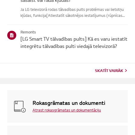
Ja LG televizorā rodas tālvadības pults problēmas vai lietotņu
kļūdas, funkcija[Atiestatīt sākotnējos iestatījumus (rūpnīcas
atiestatīšana)] var palīdzētatrisināt problēmu.Lūdzu, ņemiet
vērā, ka, veicot pilnīgu atiestatīšanu, tiks noņemtas ...
Remonts
[LG Smart TV tālvadības pults] Kā es varu iestatīt
integrētu tālvadības pulti viedajā televizorā?
SKATĪT VAIRĀK
Rokasgrāmatas un dokumenti
Atrast rokasgrāmatas un dokumentāciju