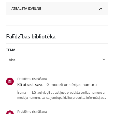
ATBALSTA IZVĒLNE
Palīdzības bibliotēka
TĒMA
Problēmu risināšana
Kā atrast savu LG modeli un sērijas numuru
Īsumā-----LG ļauj viegli atrast jūsu produkta sērijas numuru un
modeļa numuru. Lai saņemtupalīdzību produkta informācijas
atrašanā, izvēlieties savu LG produktu no zemāknorādītajām
kategorijām.Izvēlieties savu produktuŠī rokasgrāmata tika i...
Problēmu risināšana