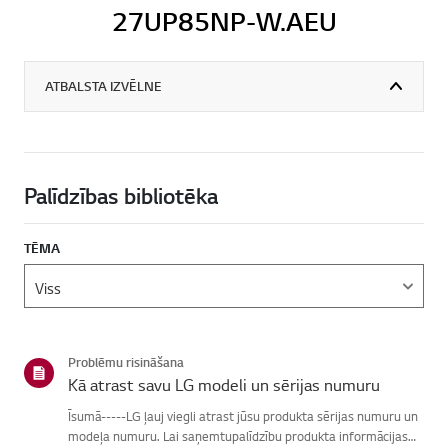
27UP85NP-W.AEU
ATBALSTA IZVĒLNE
Palīdzības bibliotēka
TĒMA
Problēmu risināšana
Kā atrast savu LG modeli un sērijas numuru
Īsumā-----LG ļauj viegli atrast jūsu produkta sērijas numuru un
modeļa numuru. Lai saņemtupalīdzību produkta informācijas