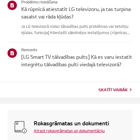
Problēmu risināšana
Kā rūpnīcā atiestatīt LG televizoru, ja tas turpina
sasalst vai rāda kļūdas?
Ja LG televizorā rodas tālvadības pults problēmas vai lietotņu
kļūdas, funkcija[Atiestatīt sākotnējos iestatījumus (rūpnīcas
atiestatīšana)] var palīdzētatrisināt problēmu.Lūdzu, ņemiet
vērā, ka, veicot pilnīgu atiestatīšanu, tiks noņemtas ...
Remonts
[LG Smart TV tālvadības pults] Kā es varu iestatīt
integrētu tālvadības pulti viedajā televizorā?
SKATĪT VAIRĀK
Rokasgrāmatas un dokumenti
Atrast rokasgrāmatas un dokumentāciju