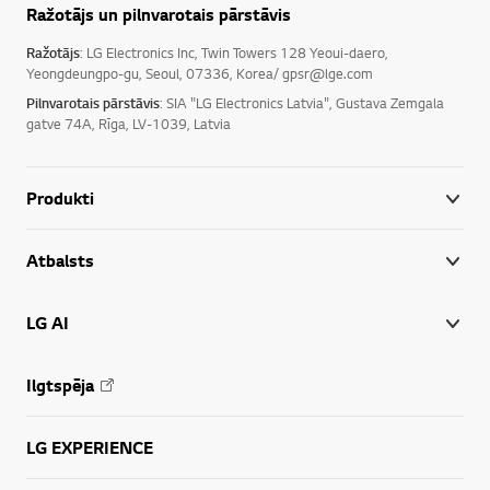
Ražotājs un pilnvarotais pārstāvis
Ražotājs
: LG Electronics Inc, Twin Towers 128 Yeoui-daero,
Yeongdeungpo-gu, Seoul, 07336, Korea/ gpsr@lge.com
Pilnvarotais pārstāvis
: SIA "LG Electronics Latvia", Gustava Zemgala
gatve 74A, Rīga, LV-1039, Latvia
Produkti
Atbalsts
LG AI
Ilgtspēja
LG EXPERIENCE