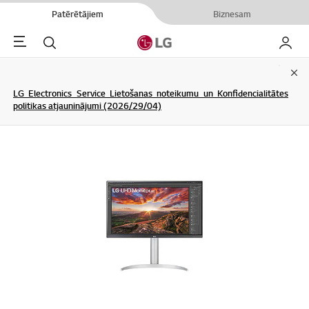
Patērētājiem
Biznesam
Menu
Meklēt
Mans L
Clo
LG Electronics Service Lietošanas noteikumu un Konfidencialitātes
politikas atjauninājumi (2026/29/04)