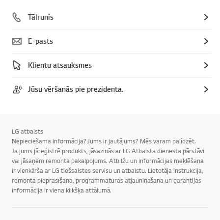
Tālrunis
E-pasts
Klientu atsauksmes
Jūsu vēršanās pie prezidenta.
LG atbalsts
Nepieciešama informācija? Jums ir jautājums? Mēs varam palīdzēt.
Ja jums jāreģistrē produkts, jāsazinās ar LG Atbalsta dienesta pārstāvi
vai jāsaņem remonta pakalpojums. Atbilžu un informācijas meklēšana
ir vienkārša ar LG tiešsaistes servisu un atbalstu. Lietotāja instrukcija,
remonta pieprasīšana, programmatūras atjaunināšana un garantijas
informācija ir viena klikšķa attālumā.