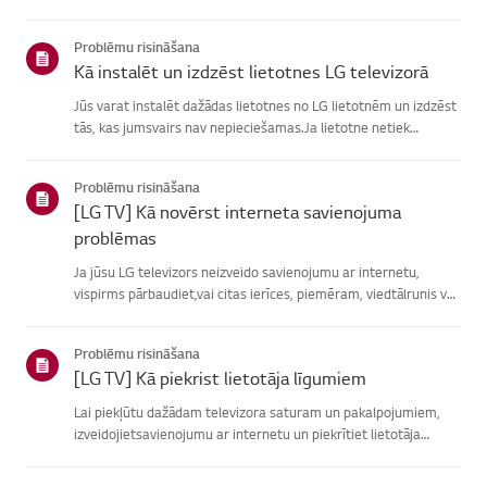
atrašanā, izvēlieties savu LG produktu no zemāknorādītajām
kategorijām.Izvēlieties savu produktuŠī rokasgrāmata tika i...
Problēmu risināšana
Kā instalēt un izdzēst lietotnes LG televizorā
Jūs varat instalēt dažādas lietotnes no LG lietotnēm un izdzēst
tās, kas jumsvairs nav nepieciešamas.Ja lietotne netiek
instalēta, pārliecinieties, vai esat pierakstījies savā LGkontā,
televizors ir savienots ar internetu, jūsu LG pakalpoju...
Problēmu risināšana
[LG TV] Kā novērst interneta savienojuma
problēmas
Ja jūsu LG televizors neizveido savienojumu ar internetu,
vispirms pārbaudiet,vai citas ierīces, piemēram, viedtālrunis vai
klēpjdators, var izveidotsavienojumu ar to pašu tīklu.Ja neviena
ierīce nevar izveidot savienojumu, problēma, vistic...
Problēmu risināšana
[LG TV] Kā piekrist lietotāja līgumiem
Lai piekļūtu dažādam televizora saturam un pakalpojumiem,
izveidojietsavienojumu ar internetu un piekrītiet lietotāja
līgumiem.Ja vienošanās process neizdodas, vispirms pārbaudiet
televizora internetasavienojumu un pārliecinieties, vai vals...