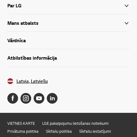
Par LG
Mans atbalsts
Vārdnīca
Atbilstības informācija
Latvia, Latviešu
VIETNES KARTE
LGE pakalpojumu lietošanas noteikumi
Privātuma politika
Sīkfailu politika
Sīkfailu iestatījumi