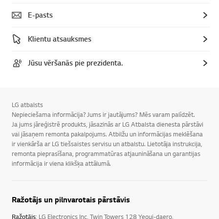
E-pasts
Klientu atsauksmes
Jūsu vēršanās pie prezidenta.
LG atbalsts
Nepieciešama informācija? Jums ir jautājums? Mēs varam palīdzēt.
Ja jums jāreģistrē produkts, jāsazinās ar LG Atbalsta dienesta pārstāvi
vai jāsaņem remonta pakalpojums. Atbilžu un informācijas meklēšana
ir vienkārša ar LG tiešsaistes servisu un atbalstu. Lietotāja instrukcija,
remonta pieprasīšana, programmatūras atjaunināšana un garantijas
informācija ir viena klikšķa attālumā.
Ražotājs un pilnvarotais pārstāvis
Ražotājs
: LG Electronics Inc, Twin Towers 128 Yeoui-daero,