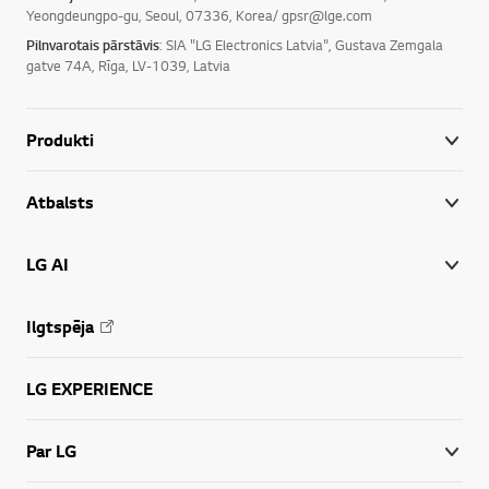
Yeongdeungpo-gu, Seoul, 07336, Korea/ gpsr@lge.com
Pilnvarotais pārstāvis
: SIA "LG Electronics Latvia", Gustava Zemgala
gatve 74A, Rīga, LV-1039, Latvia
Produkti
Atbalsts
LG AI
Ilgtspēja
LG EXPERIENCE
Par LG