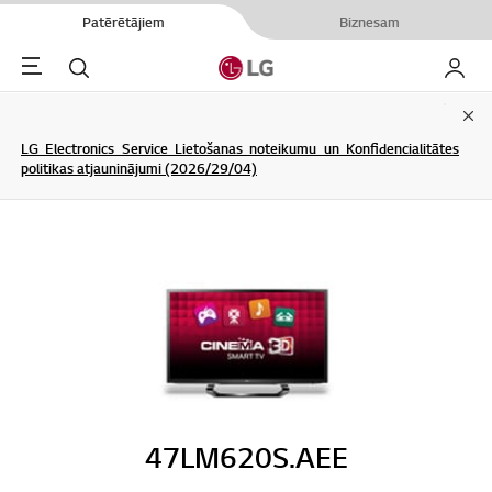
Patērētājiem
Biznesam
Menu
Meklēt
Mans L
Clo
LG Electronics Service Lietošanas noteikumu un Konfidencialitātes
politikas atjauninājumi (2026/29/04)
47LM620S.AEE