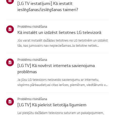
[LG TV iestatījumi] Kā iestatīt
ieslēgšanas/izslēgšanas taimeri?
Problēmu risināšana
Kā instalēt un izdzēst lietotnes LG televizorā
Jūs varat instalēt dažādas lietotnes no LG lietotnēm un izdzēst
tās, kas jumsvairs nav nepieciešamas.Ja lietotne netiek
instalēta, pārliecinieties, vai esat pierakstījies savā LGkontā,
televizors ir savienots ar internetu, jūsu LG pakalpoju...
Problēmu risināšana
[LG TV] Kā novērst interneta savienojuma
problēmas
Ja jūsu LG televizors neizveido savienojumu ar internetu,
vispirms pārbaudiet,vai citas ierīces, piemēram, viedtālrunis vai
klēpjdators, var izveidotsavienojumu ar to pašu tīklu.Ja neviena
ierīce nevar izveidot savienojumu, problēma, vistic...
Problēmu risināšana
[LG TV] Kā piekrist lietotāja līgumiem
Lai piekļūtu dažādam televizora saturam un pakalpojumiem,