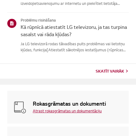
izveidojietsavienojumu ar internetu un piekrītiet lietotāja
līgumiem.Ja vienošanās process neizdodas, vispirms pārbaudiet
televizora internetasavienojumu un pārliecinieties, vai vals...
Problēmu risināšana
Kā rūpnīcā atiestatīt LG televizoru, ja tas turpina
sasalst vai rāda kļūdas?
Ja LG televizorā rodas tālvadības pults problēmas vai lietotņu
kļūdas, funkcija[Atiestatīt sākotnējos iestatījumus (rūpnīcas
atiestatīšana)] var palīdzētatrisināt problēmu.Lūdzu, ņemiet
vērā, ka, veicot pilnīgu atiestatīšanu, tiks noņemtas ...
SKATĪT VAIRĀK
Rokasgrāmatas un dokumenti
Atrast rokasgrāmatas un dokumentāciju