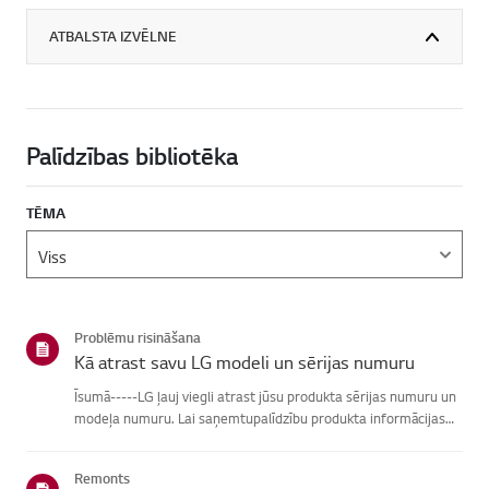
ATBALSTA IZVĒLNE
Palīdzības bibliotēka
TĒMA
Problēmu risināšana
Kā atrast savu LG modeli un sērijas numuru
Īsumā-----LG ļauj viegli atrast jūsu produkta sērijas numuru un
modeļa numuru. Lai saņemtupalīdzību produkta informācijas
atrašanā, izvēlieties savu LG produktu no zemāknorādītajām
kategorijām.Izvēlieties savu produktuŠī rokasgrāmata tika i...
Remonts