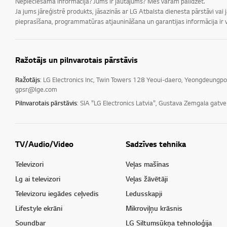
Nepieciešama informācija? Jums ir jautājums? Mēs varam palīdzēt.
Ja jums jāreģistrē produkts, jāsazinās ar LG Atbalsta dienesta pārstāvi vai
pieprasīšana, programmatūras atjaunināšana un garantijas informācija ir v
Ražotājs un pilnvarotais pārstāvis
Ražotājs
: LG Electronics Inc, Twin Towers 128 Yeoui-daero, Yeongdeungp
gpsr@lge.com
Pilnvarotais pārstāvis
: SIA "LG Electronics Latvia", Gustava Zemgala gatv
TV/Audio/Video
Sadzīves tehnika
Televizori
Veļas mašīnas
Lg ai televizori
Veļas žāvētāji
Televizoru iegādes ceļvedis
Ledusskapji
Lifestyle ekrāni
Mikroviļņu krāsnis
Soundbar
LG Siltumsūkņa tehnoloģija