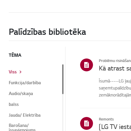
Palīdzības bibliotēka
TĒMA
Problēmu risināšan
Kā atrast s
Viss
Īsumā-----LG ļauj
Funkcija/darbība
saņemtupalīdzību 
Audio/skaņa
zemāknorādītajām 
balss
Jauda/ Elektrība
Remonts
Barošana/
īssavienojums