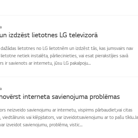
a
 un izdzēst lietotnes LG televizorā
t dažādas lietotnes no LG lietotnēm un izdzēst tās, kas jumsvairs nav
ietotne netiek instalēta, pārliecinieties, vai esat pierakstījies savā
s ir savienots ar internetu, jūsu LG pakalpoju...
a
novērst interneta savienojuma problēmas
zors neizveido savienojumu ar internetu, vispirms pārbaudiet,vai citas
 viedtālrunis vai klēpjdators, var izveidotsavienojumu ar to pašu tīklu.J
ar izveidot savienojumu, problēma, vistic...