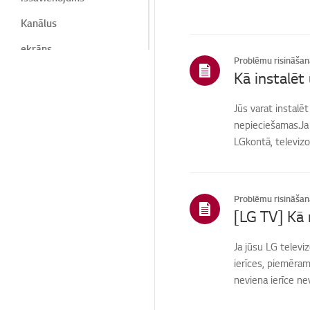
Kanālus
ekrāns
Problēmu risināšan
Ekrāns/ paziņojumi
Kā instalēt
Troksnis
Jūs varat instalē
nepieciešamas.Ja l
Siltums / smaka
LGkontā, televizor
Ierīce/izskats/svešķerm
eņi
Kosmētika/fizikālā
Problēmu risināšan
Tālvadības pults / pogas
[LG TV] Kā 
Attāls
Ja jūsu LG televi
Izvēlne/Iestatījumi
ierīces, piemēram,
neviena ierīce nev
Savienojumi/uzstādīšan
a