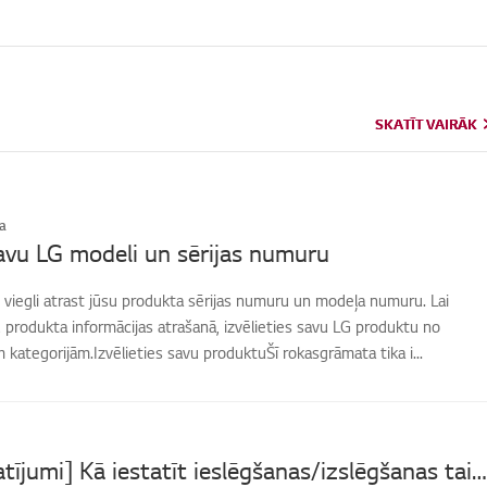
SKATĪT VAIRĀK
SKATĪT VAIRĀK
a
avu LG modeli un sērijas numuru
 viegli atrast jūsu produkta sērijas numuru un modeļa numuru. Lai
produkta informācijas atrašanā, izvēlieties savu LG produktu no
kategorijām.Izvēlieties savu produktuŠī rokasgrāmata tika i...
[LG TV iestatījumi] Kā iestatīt ieslēgšanas/izslēgšanas taimeri?