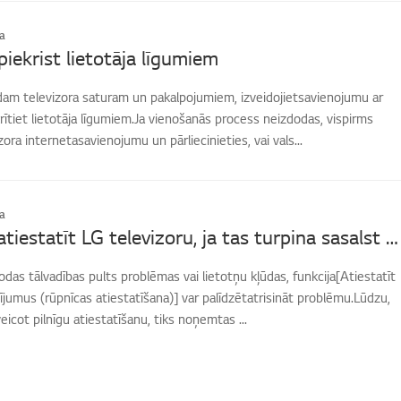
a
piekrist lietotāja līgumiem
ādam televizora saturam un pakalpojumiem, izveidojietsavienojumu ar
rītiet lietotāja līgumiem.Ja vienošanās process neizdodas, vispirms
ora internetasavienojumu un pārliecinieties, vai vals...
a
Kā rūpnīcā atiestatīt LG televizoru, ja tas turpina sasalst vai rāda kļūdas?
rodas tālvadības pults problēmas vai lietotņu kļūdas, funkcija[Atiestatīt
ījumus (rūpnīcas atiestatīšana)] var palīdzētatrisināt problēmu.Lūdzu,
eicot pilnīgu atiestatīšanu, tiks noņemtas ...