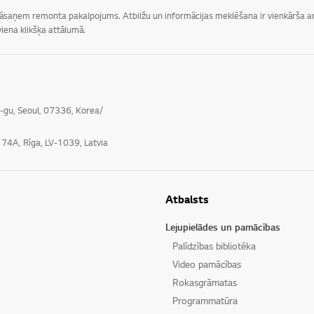
 jāsaņem remonta pakalpojums. Atbilžu un informācijas meklēšana ir vienkārša ar 
iena klikšķa attālumā.
o-gu, Seoul, 07336, Korea/
e 74A, Rīga, LV-1039, Latvia
Atbalsts
Lejupielādes un pamācības
Palīdzības bibliotēka
Video pamācības
Rokasgrāmatas
Programmatūra