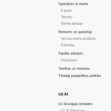
Sazināties ar mums
E-pasts
Tālrunis
Klientu aptauja
Remonts un garantija
Servisa centra atrašana
Garantija
Papildu atbalsts
Paziņojumi
Tiesības uz remontu
Tīmekļa pieejamības politika
LG AI
LG Sirsnīgais Intelekts
LG AI Televizors