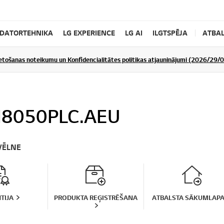
DATORTEHNIKA
LG EXPERIENCE
LG AI
ILGTSPĒJA
ATBAL
ietošanas noteikumu un Konfidencialitātes politikas atjauninājumi (2026/29/
8050PLC.AEU
VĒLNE
TIJA
PRODUKTA REĢISTRĒŠANA
ATBALSTA SĀKUMLAP