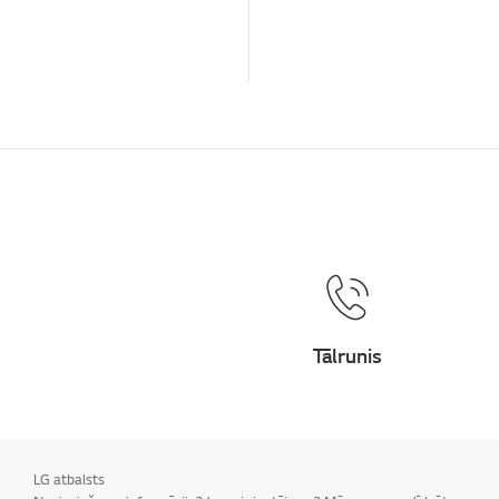
Tālrunis
LG atbalsts