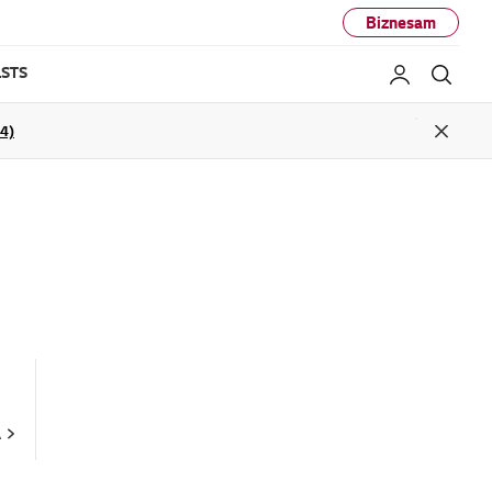
Biznesam
STS
Mans LG
Mekl
04)
Close
A