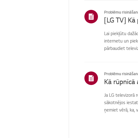
Sākums/ThinQ/Tīkls/Li
etotnes
Problēmu risināšan
[LG TV] Kā 
Pārdošana /
veicināšana /
uzstādīšana /
Lai piekļūtu daž
specifikācija
internetu un piek
Izplatītājs
pārbaudiet televiz
Citi
Problēmu risināšan
Ja LG televizorā 
sākotnējos iestat
ņemiet vērā, ka, v