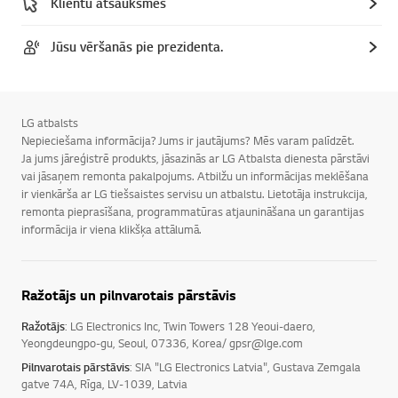
Klientu atsauksmes
Jūsu vēršanās pie prezidenta.
LG atbalsts
Nepieciešama informācija? Jums ir jautājums? Mēs varam palīdzēt.
Ja jums jāreģistrē produkts, jāsazinās ar LG Atbalsta dienesta pārstāvi
vai jāsaņem remonta pakalpojums. Atbilžu un informācijas meklēšana
ir vienkārša ar LG tiešsaistes servisu un atbalstu. Lietotāja instrukcija,
remonta pieprasīšana, programmatūras atjaunināšana un garantijas
informācija ir viena klikšķa attālumā.
Ražotājs un pilnvarotais pārstāvis
Ražotājs
: LG Electronics Inc, Twin Towers 128 Yeoui-daero,
Yeongdeungpo-gu, Seoul, 07336, Korea/ gpsr@lge.com
Pilnvarotais pārstāvis
: SIA "LG Electronics Latvia", Gustava Zemgala
gatve 74A, Rīga, LV-1039, Latvia