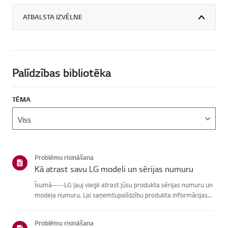
ATBALSTA IZVĒLNE
Palīdzības bibliotēka
TĒMA
Problēmu risināšana
Kā atrast savu LG modeli un sērijas numuru
Īsumā-----LG ļauj viegli atrast jūsu produkta sērijas numuru un
modeļa numuru. Lai saņemtupalīdzību produkta informācijas
atrašanā, izvēlieties savu LG produktu no zemāknorādītajām
kategorijām.Izvēlieties savu produktuŠī rokasgrāmata tika i...
Problēmu risināšana