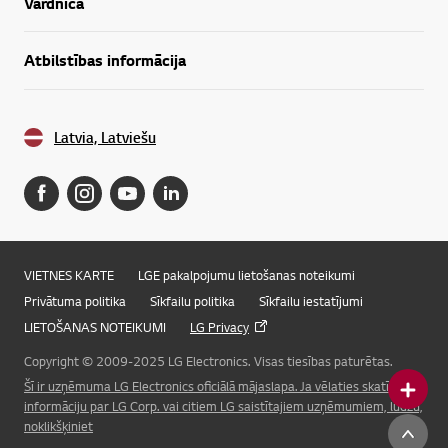
Vārdnīca
Atbilstības informācija
Latvia, Latviešu
VIETNES KARTE
LGE pakalpojumu lietošanas noteikumi
Privātuma politika
Sīkfailu politika
Sīkfailu iestatījumi
LIETOŠANAS NOTEIKUMI
LG Privacy
Copyright © 2009-2025 LG Electronics. Visas tiesības paturētas.
Šī ir uzņēmuma LG Electronics oficiālā mājaslapa. Ja vēlaties skatīt
informāciju par LG Corp. vai citiem LG saistītajiem uzņēmumiem, lūdzu,
Online Chat
noklikšķiniet