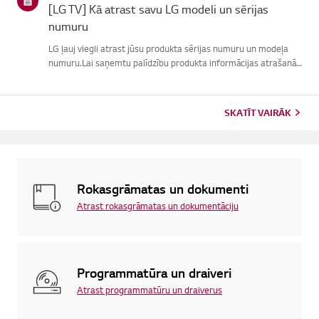
[LG TV] Kā atrast savu LG modeli un sērijas
numuru
LG ļauj viegli atrast jūsu produkta sērijas numuru un modeļa
numuru.Lai saņemtu palīdzību produkta informācijas atrašanā,
izvēlieties savu LGproduktu no zemāk norādītajām
kategorijām.TVModeļa un/vai sērijas numurs ir atrodams šajā
vietā: * ...
SKATĪT VAIRĀK
Rokasgrāmatas un dokumenti
Atrast rokasgrāmatas un dokumentāciju
Programmatūra un draiveri
Atrast programmatūru un draiverus