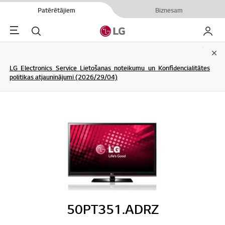
Patērētājiem
Biznesam
Menu
Meklēt
Mans L
Clo
LG Electronics Service Lietošanas noteikumu un Konfidencialitātes
politikas atjauninājumi (2026/29/04)
50PT351.ADRZ