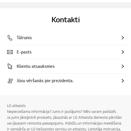
Kontakti
Tālrunis
E-pasts
Klientu atsauksmes
Jūsu vēršanās pie prezidenta.
LG atbalsts
Nepieciešama informācija? Jums ir jautājums? Mēs varam palīdzēt.
Ja jums jāreģistrē produkts, jāsazinās ar LG Atbalsta dienesta pārstāvi
vai jāsaņem remonta pakalpojums. Atbilžu un informācijas meklēšana
ir vienkārša ar LG tiešsaistes servisu un atbalstu. Lietotāja instrukcija,