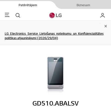
Patērētājiem
Biznesam
Menu
Meklēt
Mans L
Clo
LG Electronics Service Lietošanas noteikumu un Konfidencialitātes
politikas atjauninājumi (2026/29/04)
GD510.ABALSV