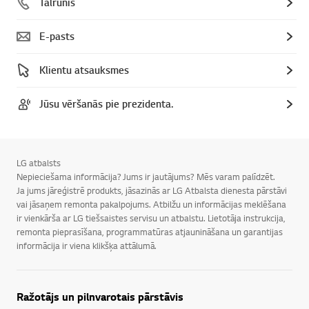
Tālrunis
E-pasts
Klientu atsauksmes
Jūsu vēršanās pie prezidenta.
LG atbalsts
Nepieciešama informācija? Jums ir jautājums? Mēs varam palīdzēt.
Ja jums jāreģistrē produkts, jāsazinās ar LG Atbalsta dienesta pārstāvi
vai jāsaņem remonta pakalpojums. Atbilžu un informācijas meklēšana
ir vienkārša ar LG tiešsaistes servisu un atbalstu. Lietotāja instrukcija,
remonta pieprasīšana, programmatūras atjaunināšana un garantijas
informācija ir viena klikšķa attālumā.
Ražotājs un pilnvarotais pārstāvis