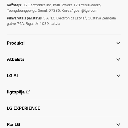
Ražotājs
: LG Electronics Inc, Twin Towers 128 Yeoui-daero,
Yeongdeungpo-gu, Seoul, 07336, Korea/ gpsr@lge.com
Pilnvarotais pārstāvis
: SIA "LG Electronics Latvia", Gustava Zemgala
gatve 74A, Rīga, LV-1039, Latvia
Produkti
Atbalsts
LG AI
Ilgtspēja
LG EXPERIENCE
Par LG