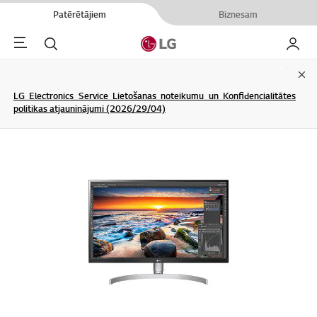
Patērētājiem
Biznesam
Menu
Meklēt
Mans L
Clo
LG Electronics Service Lietošanas noteikumu un Konfidencialitātes
politikas atjauninājumi (2026/29/04)