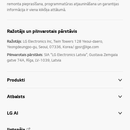
remonta pieprasīšana, programmatūras atjaunināšana un garantijas
informācija ir viena klikšķa attālumā.
Ražotājs un pilnvarotais pārstāvis
Ražotājs
: LG Electronics Inc, Twin Towers 128 Yeoui-daero,
Yeongdeungpo-gu, Seoul, 07336, Korea/ gpsr@lge.com
Pilnvarotais pārstāvis
: SIA "LG Electronics Latvia", Gustava Zemgala
gatve 74A, Rīga, LV-1039, Latvia
Produkti
Atbalsts
LG AI
Ilgtspēja