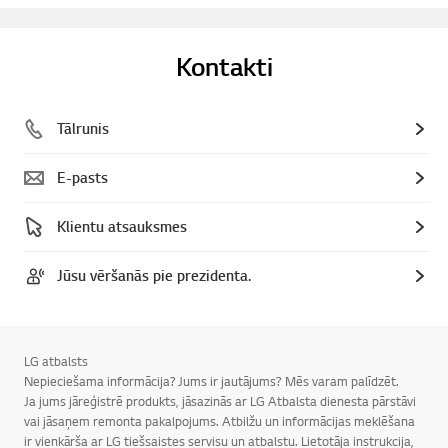
Kontakti
Tālrunis
E-pasts
Klientu atsauksmes
Jūsu vēršanās pie prezidenta.
LG atbalsts
Nepieciešama informācija? Jums ir jautājums? Mēs varam palīdzēt.
Ja jums jāreģistrē produkts, jāsazinās ar LG Atbalsta dienesta pārstāvi
vai jāsaņem remonta pakalpojums. Atbilžu un informācijas meklēšana
ir vienkārša ar LG tiešsaistes servisu un atbalstu. Lietotāja instrukcija,