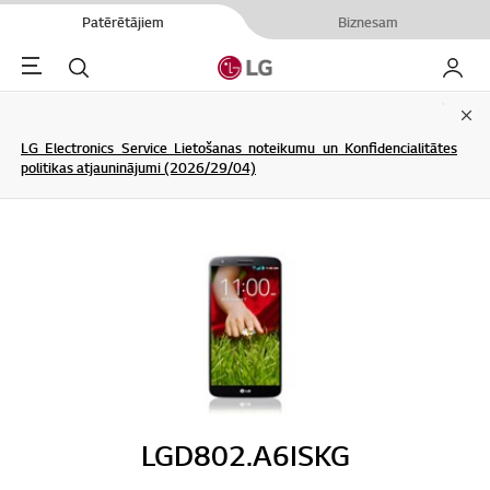
Patērētājiem
Biznesam
Menu
Meklēt
Mans L
Clo
LG Electronics Service Lietošanas noteikumu un Konfidencialitātes
politikas atjauninājumi (2026/29/04)
LGD802.A6ISKG