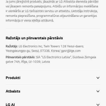
Ja jums jāreģistrē produkts, jāsazinās ar LG Atbalsta dienesta pārstāvi
vai jāsaņem remonta pakalpojums. Atbilžu un informācijas meklēšana
ir vienkārša ar LG tiešsaistes servisu un atbalstu. Lietotāja instrukcija,
remonta pieprasīšana, programmatūras atjaunināšana un garantijas
informācija ir viena klikšķa attālumā.
Ražotājs un pilnvarotais pārstāvis
Ražotājs
: LG Electronics Inc, Twin Towers 128 Yeoui-daero,
Yeongdeungpo-gu, Seoul, 07336, Korea/ gpsr@lge.com
Pilnvarotais pārstāvis
: SIA "LG Electronics Latvia", Gustava Zemgala
gatve 74A, Rīga, LV-1039, Latvia
Produkti
Atbalsts
LG AI