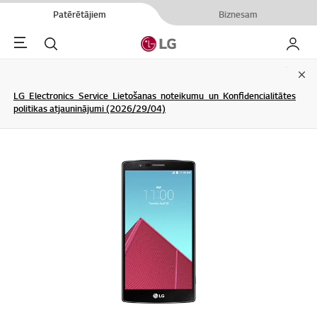
Patērētājiem
Biznesam
Menu
Meklēt
Mans L
Clo
LG Electronics Service Lietošanas noteikumu un Konfidencialitātes
politikas atjauninājumi (2026/29/04)