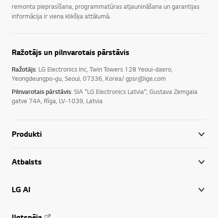
remonta pieprasīšana, programmatūras atjaunināšana un garantijas
informācija ir viena klikšķa attālumā.
Ražotājs un pilnvarotais pārstāvis
Ražotājs
: LG Electronics Inc, Twin Towers 128 Yeoui-daero,
Yeongdeungpo-gu, Seoul, 07336, Korea/ gpsr@lge.com
Pilnvarotais pārstāvis
: SIA "LG Electronics Latvia", Gustava Zemgala
gatve 74A, Rīga, LV-1039, Latvia
Produkti
Atbalsts
LG AI
Ilgtspēja