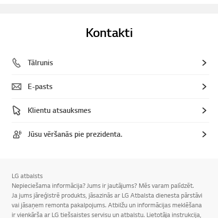
Kontakti
Tālrunis
E-pasts
Klientu atsauksmes
Jūsu vēršanās pie prezidenta.
LG atbalsts
Nepieciešama informācija? Jums ir jautājums? Mēs varam palīdzēt.
Ja jums jāreģistrē produkts, jāsazinās ar LG Atbalsta dienesta pārstāvi
vai jāsaņem remonta pakalpojums. Atbilžu un informācijas meklēšana
ir vienkārša ar LG tiešsaistes servisu un atbalstu. Lietotāja instrukcija,