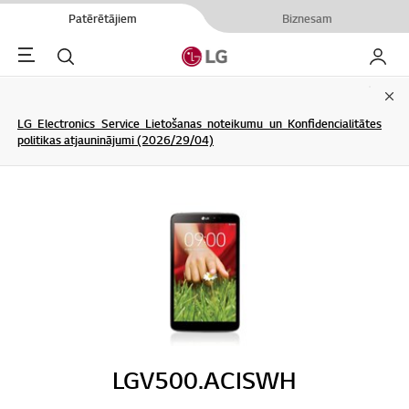
Patērētājiem
Biznesam
Menu
Meklēt
Mans L
Clo
LG Electronics Service Lietošanas noteikumu un Konfidencialitātes
politikas atjauninājumi (2026/29/04)
LGV500.ACISWH