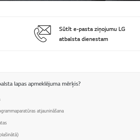
Sūtīt e-pasta ziņojumu LG
atbalsta dienestam
 lauks
balsta lapas apmeklējuma mērķis?
a
grammaparatūras atjaunināšana
atas
plašinātā)