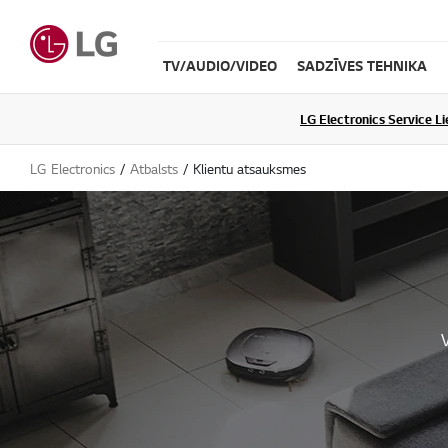
TV/AUDIO/VIDEO
SADZĪVES TEHNIKA
LG Electronics Service L
LG Electronics
Atbalsts
Klientu atsauksmes
V