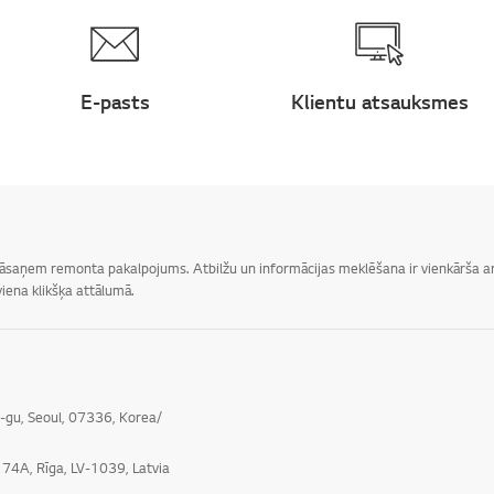
E-pasts
Klientu atsauksmes
 jāsaņem remonta pakalpojums. Atbilžu un informācijas meklēšana ir vienkārša ar 
iena klikšķa attālumā.
o-gu, Seoul, 07336, Korea/
e 74A, Rīga, LV-1039, Latvia