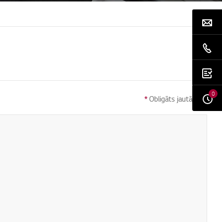
0
*
Obligāts jautājums