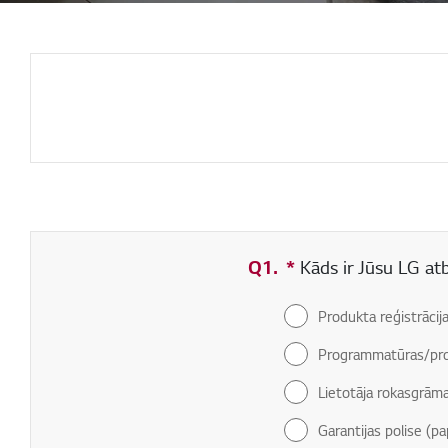
Q1.
*
Obligāti aizpildāms
Kāds ir Jūsu LG at
Produkta reģistrācij
Programmatūras/pro
Lietotāja rokasgrām
Garantijas polise (pa