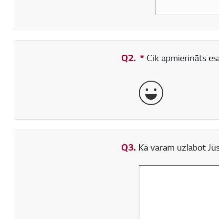
Q2.
*
Obligāti aizpildāms
Cik apmierināts esa
ļoti labi
Q3.
Kā varam uzlabot Jūs