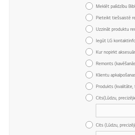
Meklēt palīdzību Bib
Pieteikt tiešsaistē 
Uzzināt produktu re
Iegūt LG kontaktinf
Kur nopirkt aksesuār
Remonts (kavēšanās
Klientu apkalpošana
Produkts (kvalitāte, 
Cits(Lūdzu, precizēj
Cits (Lūdzu, precizēj