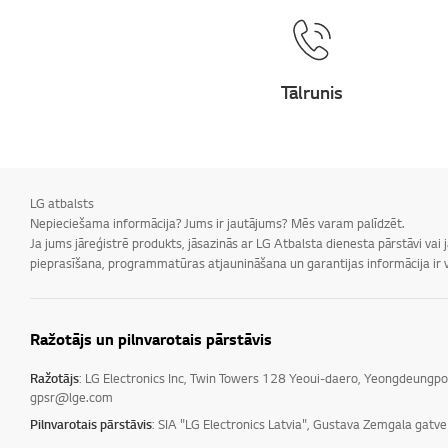
Tālrunis
LG atbalsts
Nepieciešama informācija? Jums ir jautājums? Mēs varam palīdzēt.
Ja jums jāreģistrē produkts, jāsazinās ar LG Atbalsta dienesta pārstāvi vai
pieprasīšana, programmatūras atjaunināšana un garantijas informācija ir v
Ražotājs un pilnvarotais pārstāvis
Ražotājs
: LG Electronics Inc, Twin Towers 128 Yeoui-daero, Yeongdeungp
gpsr@lge.com
Pilnvarotais pārstāvis
: SIA "LG Electronics Latvia", Gustava Zemgala gatv