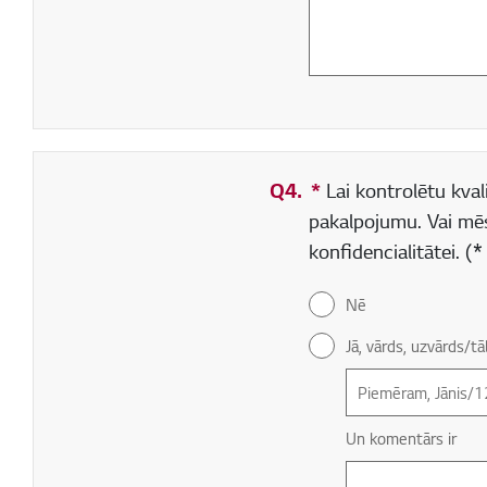
Q4.
*
Obligāti aizpildāms
Lai kontrolētu kvali
pakalpojumu. Vai mē
konfidencialitātei. 
Nē
Jā, vārds, uzvārds/
Un komentārs ir