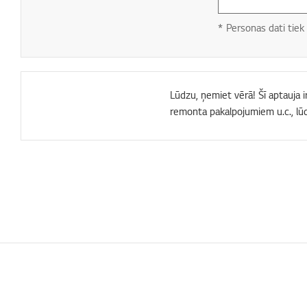
* Personas dati tiek 
Lūdzu, ņemiet vērā! Šī aptauja i
remonta pakalpojumiem u.c., lū