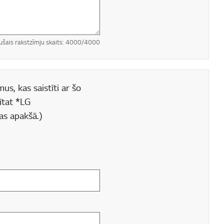
ušais rakstzīmju skaits:
4000
/4000
us, kas saistīti ar šo
ītat *LG
as apakšā.)