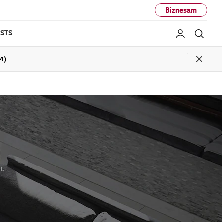
Biznesam
STS
Mans LG
Mekl
04)
Close
i.