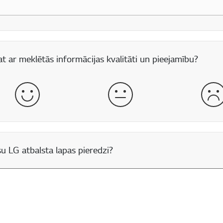
 lauks
t ar meklētās informācijas kvalitāti un pieejamību?
labs
normāls
sli
u LG atbalsta lapas pieredzi?