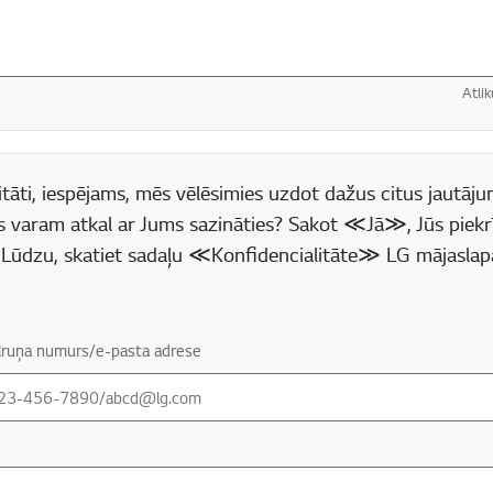
Atlik
 lauks
tāti, iespējams, mēs vēlēsimies uzdot dažus citus jautājum
s varam atkal ar Jums sazināties? Sakot ≪Jā≫, Jūs piekr
(* Lūdzu, skatiet sadaļu ≪Konfidencialitāte≫ LG mājaslap
tālruņa numurs/e-pasta adrese