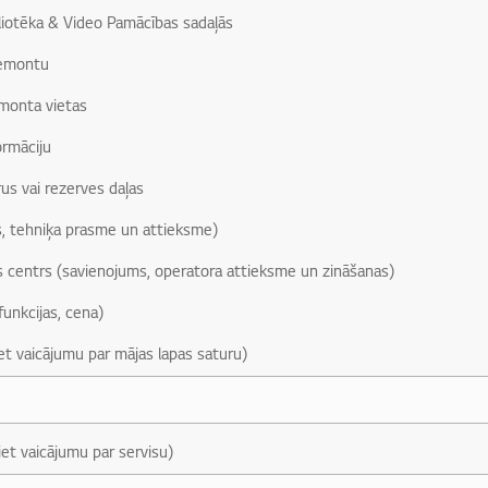
liotēka & Video Pamācības sadaļās
remontu
monta vietas
ormāciju
us vai rezerves daļas
, tehniķa prasme un attieksme)
s centrs (savienojums, operatora attieksme un zināšanas)
funkcijas, cena)
iet vaicājumu par mājas lapas saturu)
iet vaicājumu par servisu)