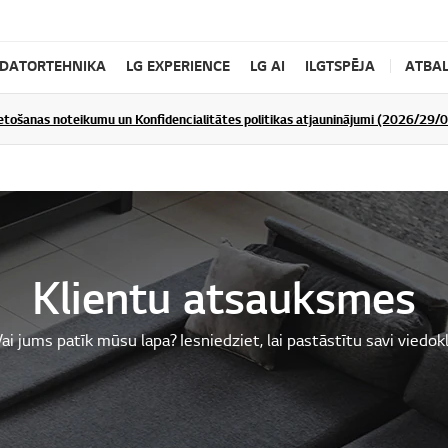
DATORTEHNIKA
LG EXPERIENCE
LG AI
ILGTSPĒJA
ATBAL
ietošanas noteikumu un Konfidencialitātes politikas atjauninājumi (2026/29/
Klientu atsauksmes
ai jums patīk mūsu lapa? Iesniedziet, lai pastāstītu savi viedokl