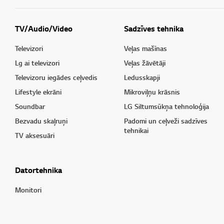
TV/Audio/Video
Sadzīves tehnika
Televizori
Veļas mašīnas
Lg ai televizori
Veļas žāvētāji
Televizoru iegādes ceļvedis
Ledusskapji
Lifestyle ekrāni
Mikroviļņu krāsnis
Soundbar
LG Siltumsūkņa tehnoloģija
Bezvadu skaļruņi
Padomi un ceļveži sadzīves
tehnikai
TV aksesuāri
Datortehnika
Monitori