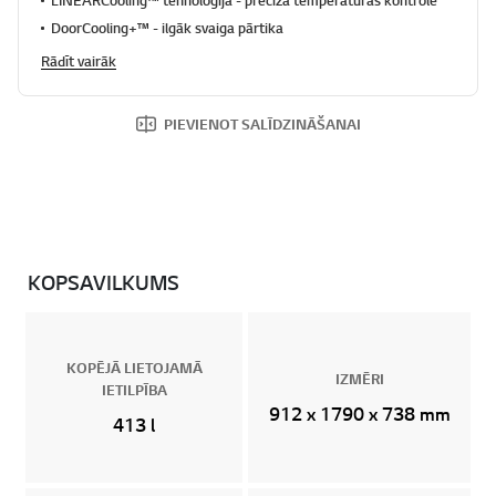
DoorCooling+™ - ilgāk svaiga pārtika
Rādīt vairāk
PIEVIENOT SALĪDZINĀŠANAI
KOPSAVILKUMS
KOPĒJĀ LIETOJAMĀ
IZMĒRI
IETILPĪBA
912 x 1790 x 738 mm
413 l