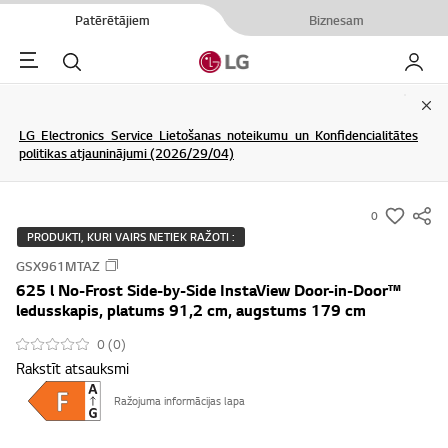
Patērētājiem
Biznesam
Menu
Meklēt
Mans L
Clo
LG Electronics Service Lietošanas noteikumu un Konfidencialitātes
politikas atjauninājumi (2026/29/04)
0
s
PRODUKTI, KURI VAIRS NETIEK RAŽOTI :
u
GSX961MTAZ
m
625 l No-Frost Side-by-Side InstaView Door-in-Door™
m
ledusskapis, platums 91,2 cm, augstums 179 cm
a
0 (0)
r
Rakstīt atsauksmi
y
-
Ražojuma informācijas lapa
w
i