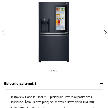
s
h
1
/
12
Galvenie parametri
InstaView Door-in-Door™️ — pieklauvē divreiz lai paskatītos
iekšpusē. Ātra un ērta piekļuve, mazāk aukstā gaisa zudumu
LINEARCooling™ tehnoloģija - precīza temperatūras kontrole