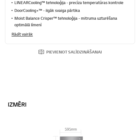
LINEARCooling™ tehnoloģija - precīza temperatūras kontrole
DoorCooling+™ - ilgāk svaiga pārtika
Moist Balance Crisper™ tehnoloģija - mitruma uzturēšana
optimālā līmenī
Rādīt vairāk
PIEVIENOT SALĪDZINĀŠANAI
IZMĒRI