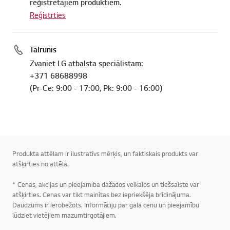
reģistrētajiem produktiem.
Reģistrties
Tālrunis
Zvaniet LG atbalsta speciālistam:
+371 68688998
(Pr-Ce: 9:00 - 17:00, Pk: 9:00 - 16:00)
Produkta attēlam ir ilustratīvs mērķis, un faktiskais produkts var
atšķirties no attēla.
* Cenas, akcijas un pieejamība dažādos veikalos un tiešsaistē var
atšķirties. Cenas var tikt mainītas bez iepriekšēja brīdinājuma.
Daudzums ir ierobežots. Informāciju par gala cenu un pieejamību
lūdziet vietējiem mazumtirgotājiem.