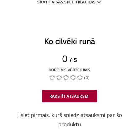
SKATĪT VISAS SPECIFIKĀCIJAS
Ko cilvēki runā
0
/ 5
KOPĒJAIS VĒRTĒJUMS
(0)
RAKSTĪT ATSAUKSMI
Esiet pirmais, kurš sniedz atsauksmi par šo
produktu