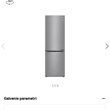
s
h
1
/
15
Galvenie parametri