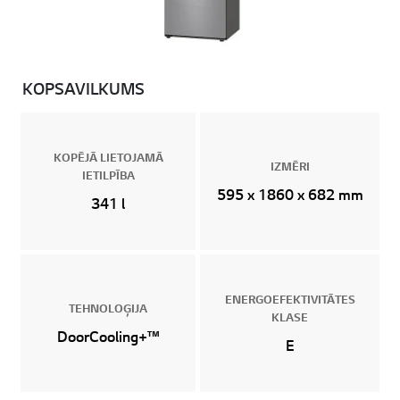
KOPSAVILKUMS
KOPĒJĀ LIETOJAMĀ
IZMĒRI
IETILPĪBA
595 x 1860 x 682 mm
341 l
ENERGOEFEKTIVITĀTES
TEHNOLOĢIJA
KLASE
DoorCooling+™
E