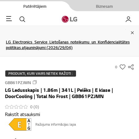
Patērētājiem
Biznesam
Menu
Meklēt
Mans L
Clo
LG Electronics Service Lietošanas noteikumu un Konfidencialitātes
politikas atjauninājumi (2026/29/04)
0
s
PRODUKTI, KURI VAIRS NETIEK RAŽOTI :
u
GBB61PZJMN
m
LG Ledusskapis | 1.86m | 341L | Pelēks | E klase |
m
DoorCooling | Total No Frost | GBB61PZJMN
a
0 (0)
r
Rakstīt atsauksmi
y
-
Ražojuma informācijas lapa
w
i