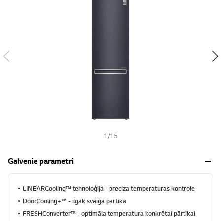
s
h
1
/
15
Galvenie parametri
LINEARCooling™ tehnoloģija - precīza temperatūras kontrole
DoorCooling+™ - ilgāk svaiga pārtika
FRESHConverter™ - optimāla temperatūra konkrētai pārtikai