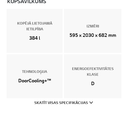
KOPSAVILKUMS
KOPĒJĀ LIETOJAMĀ
IZMĒRI
IETILPĪBA
595 x 2030 x 682 mm
384 l
ENERGOEFEKTIVITĀTES
TEHNOLOĢIJA
KLASE
DoorCooling+™
D
SKATĪT VISAS SPECIFIKĀCIJAS