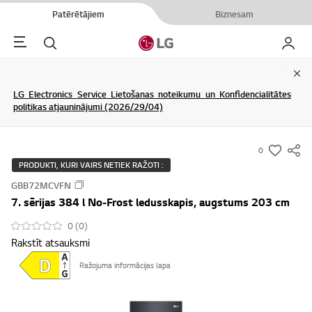
Patērētājiem
Biznesam
Menu
Meklēt
Mans L
Clo
LG Electronics Service Lietošanas noteikumu un Konfidencialitātes
politikas atjauninājumi (2026/29/04)
0
s
PRODUKTI, KURI VAIRS NETIEK RAŽOTI :
u
GBB72MCVFN
m
7. sērijas 384 l No-Frost ledusskapis, augstums 203 cm
m
a
0 (0)
Rakstīt atsauksmi
r
y
Ražojuma informācijas lapa
-
w
i