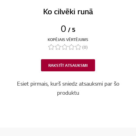
Ko cilvēki runā
0
/ 5
KOPĒJAIS VĒRTĒJUMS
(0)
RAKSTĪT ATSAUKSMI
Esiet pirmais, kurš sniedz atsauksmi par šo
produktu