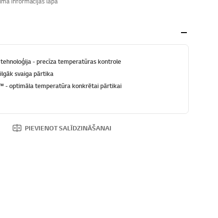
ma informācijas lapa
ehnoloģija - precīza temperatūras kontrole
lgāk svaiga pārtika
- optimāla temperatūra konkrētai pārtikai
PIEVIENOT SALĪDZINĀŠANAI