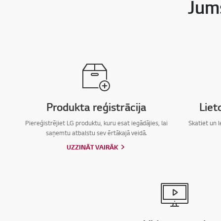
Jums
Produkta reģistrācija
Liet
Piereģistrējiet LG produktu, kuru esat iegādājies, lai
Skatiet un l
saņemtu atbalstu sev ērtākajā veidā.
UZZINĀT VAIRĀK