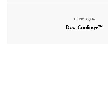
TEHNOLOĢIJA
DoorCooling+™