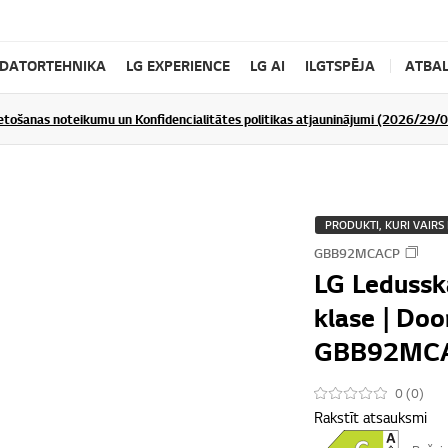
DATORTEHNIKA
LG EXPERIENCE
LG AI
ILGTSPĒJA
ATBAL
ietošanas noteikumu un Konfidencialitātes politikas atjauninājumi (2026/29/
PRODUKTI, KURI VAIRS 
GBB92MCACP
LG Ledusska
klase | Doo
GBB92MC
0 (0)
Rakstīt atsauksmi