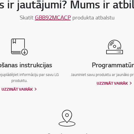
 ir jautājumi? Mums ir atbi
Skatīt
GBB92MCACP
produkta atbalstu
ošanas instrukcijas
Programmatūr
ejuplādējiet informāciju par savu LG
Jauniniet savu produktu ar jaunāko 
produktu.
UZZINĀT VAIRĀK
UZZINĀT VAIRĀK