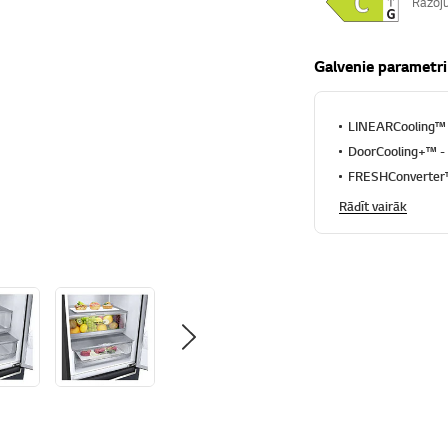
Ražoju
Galvenie parametri
LINEARCooling™ t
DoorCooling+™ - i
FRESHConverter™ 
Rādīt vairāk