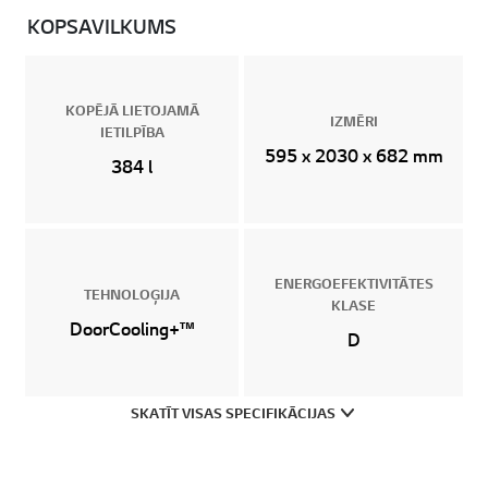
KOPSAVILKUMS
KOPĒJĀ LIETOJAMĀ
IZMĒRI
IETILPĪBA
595 x 2030 x 682 mm
384 l
ENERGOEFEKTIVITĀTES
TEHNOLOĢIJA
KLASE
DoorCooling+™
D
SKATĪT VISAS SPECIFIKĀCIJAS