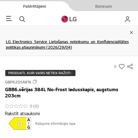
Patērētājiem
Biznesam
Menu
Meklēt
Mans L
Clo
LG Electronics Service Lietošanas noteikumu un Konfidencialitātes
politikas atjauninājumi (2026/29/04)
0
s
PRODUKTI, KURI VAIRS NETIEK RAŽOTI :
u
GBP62DSNFN
m
GBB6.sērijas 384L No-Frost ledusskapis, augstums
m
203cm
a
0 (0)
r
Rakstīt atsauksmi
y
-
Ražojuma informācijas lapa
w
i