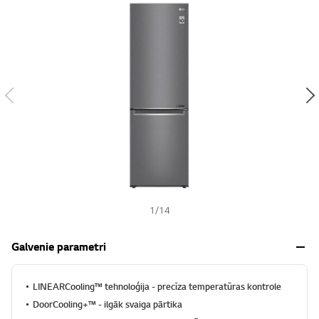
s
h
1
/
14
Galvenie parametri
LINEARCooling™ tehnoloģija - precīza temperatūras kontrole
DoorCooling+™ - ilgāk svaiga pārtika