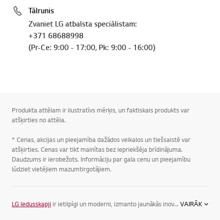
Tālrunis
Zvaniet LG atbalsta speciālistam:
+371 68688998
(Pr-Ce: 9:00 - 17:00, Pk: 9:00 - 16:00)
Produkta attēlam ir ilustratīvs mērķis, un faktiskais produkts var
atšķirties no attēla.
* Cenas, akcijas un pieejamība dažādos veikalos un tiešsaistē var
atšķirties. Cenas var tikt mainītas bez iepriekšēja brīdinājuma.
Daudzums ir ierobežots. Informāciju par gala cenu un pieejamību
lūdziet vietējiem mazumtirgotājiem.
LG ledusskapji
ir ietilpīgi un moderni, izmanto jaunākās inovācijas ledusskapju nozarē un nodrošina maksimāli zemu enerģijas patēriņu. LG piedāvā vairākus ledusskapju veidus, lai Jūs varat izvēlēties savām vajadzībām vispiemērotāko variantu.
VAIRĀK