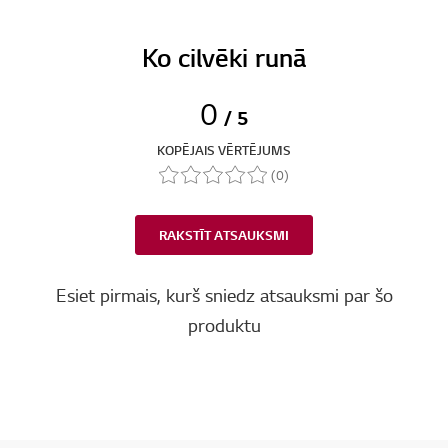
Ko cilvēki runā
0
/ 5
KOPĒJAIS VĒRTĒJUMS
(0)
RAKSTĪT ATSAUKSMI
Esiet pirmais, kurš sniedz atsauksmi par šo
produktu