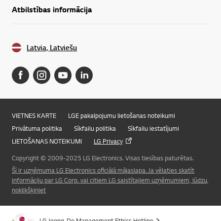
Atbilstības informācija
Latvia, Latviešu
VIETNES KARTE
LGE pakalpojumu lietošanas noteikumi
Privātuma politika
Sīkfailu politika
Sīkfailu iestatījumi
LIETOŠANAS NOTEIKUMI
LG Privacy
Copyright © 2009-2025 LG Electronics. Visas tiesības paturētas.
Šī ir uzņēmuma LG Electronics oficiālā mājaslapa. Ja vēlaties skatīt
informāciju par LG Corp. vai citiem LG saistītajiem uzņēmumiem, lūdzu,
noklikšķiniet
Online Chat
LG Jeong-Do Management Ethics Hotline