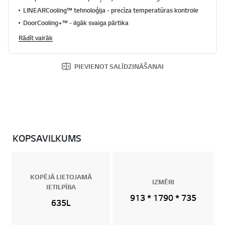
LINEARCooling™ tehnoloģija - precīza temperatūras kontrole
DoorCooling+™ - ilgāk svaiga pārtika
Rādīt vairāk
PIEVIENOT SALĪDZINĀŠANAI
KOPSAVILKUMS
KOPĒJĀ LIETOJAMĀ
IZMĒRI
IETILPĪBA
913 * 1790 * 735
635L