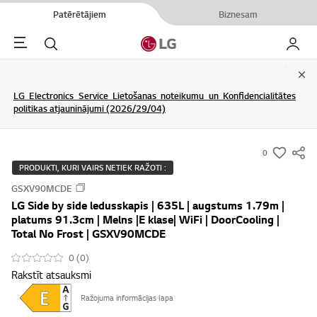
Patērētājiem
Biznesam
Menu
Meklēt
Mans L
Clo
LG Electronics Service Lietošanas noteikumu un Konfidencialitātes
politikas atjauninājumi (2026/29/04)
0
s
PRODUKTI, KURI VAIRS NETIEK RAŽOTI :
u
GSXV90MCDE
m
LG Side by side ledusskapis | 635L | augstums 1.79m |
m
platums 91.3cm | Melns |E klase| WiFi | DoorCooling |
a
Total No Frost | GSXV90MCDE
r
0 (0)
y
Rakstīt atsauksmi
-
w
Ražojuma informācijas lapa
i