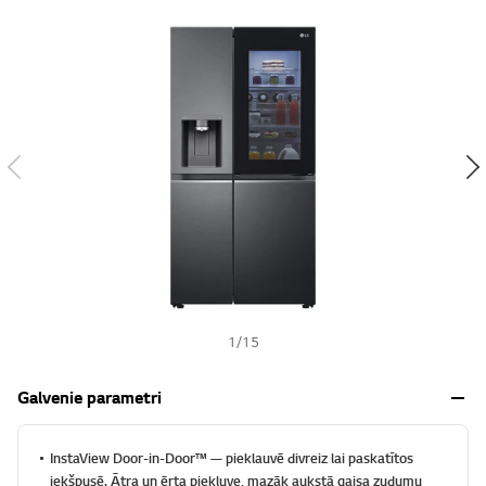
s
h
1
/
15
Galvenie parametri
InstaView Door-in-Door™️ — pieklauvē divreiz lai paskatītos
iekšpusē. Ātra un ērta piekļuve, mazāk aukstā gaisa zudumu