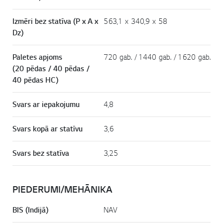
Izmēri bez statīva (P x A x
563,1 x 340,9 x 58
Dz)
Paletes apjoms
720 gab. / 1440 gab. / 1620 gab.
(20 pēdas / 40 pēdas /
40 pēdas HC)
Svars ar iepakojumu
4,8
Svars kopā ar statīvu
3,6
Svars bez statīva
3,25
PIEDERUMI/MEHĀNIKA
BIS (Indijā)
NAV