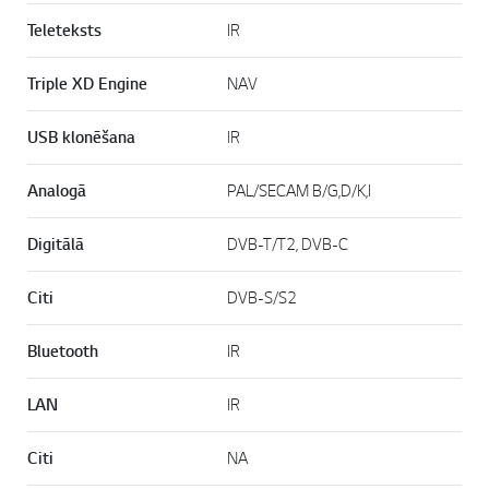
Teleteksts
IR
Triple XD Engine
NAV
USB klonēšana
IR
Analogā
PAL/SECAM B/G,D/K,I
Digitālā
DVB-T/T2, DVB-C
Citi
DVB-S/S2
Bluetooth
IR
LAN
IR
Citi
NA