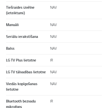
Tiešraides izvēlne
NAV
(ieteiktumi)
Manuāli
NAV
Seriālu ierakstīšana
NAV
Balss
NAV
LG TV Plus lietotne
IR
LG TV tālvadības lietotne
NAV
Viedās kopīgošanas
NAV
lietotne
Bluetooth bezvadu
IR
mikrofons