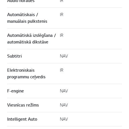
Audio norādes
IR
Automātiskais /
IR
manuālais pulkstenis
Automātiskā izslēgšana /
IR
automātiskā dīkstāve
Subtitri
NAV
Elektroniskais
IR
programmu ceļvedis
F-engine
NAV
Viesnīcas režīms
NAV
Intelligent Auto
NAV