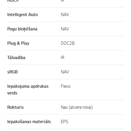
HDCP
IR
Intelligent Auto
NAV
Pogu bloķēšana
NAV
Plug & Play
DDC2B
Tālvadība
IR
sRGB
NAV
Iepakojuma apdrukas
Flexo
veids
Rokturis
Nav (atvere rokai)
Iepakošanas materiāls
EPS