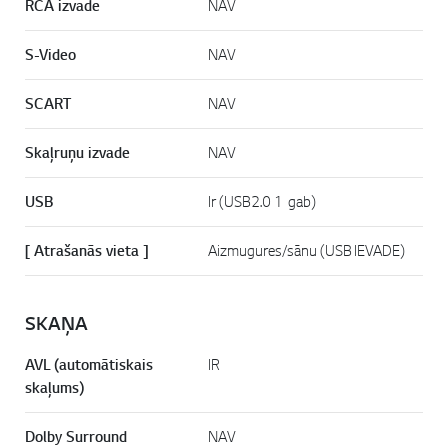
RCA izvade
NAV
S-Video
NAV
SCART
NAV
Skaļruņu izvade
NAV
USB
Ir (USB2.0 1 gab)
[ Atrašanās vieta ]
Aizmugures/sānu (USB IEVADE)
SKAŅA
AVL (automātiskais
IR
skaļums)
Dolby Surround
NAV