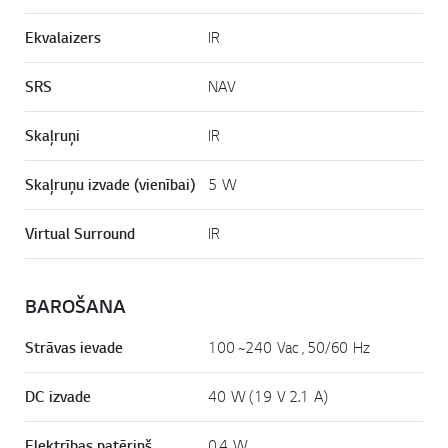
Ekvalaizers
IR
SRS
NAV
Skaļruņi
IR
Skaļruņu izvade (vienībai)
5 W
Virtual Surround
IR
BAROŠANA
Strāvas ievade
100 ~240 Vac , 50/60 Hz
DC izvade
40 W (19 V 2.1 A)
Elektrības patēriņš
0,4 W