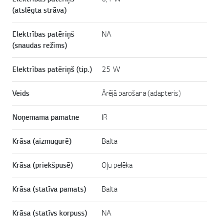
(atslēgta strāva)
Elektrības patēriņš
NA
(snaudas režīms)
Elektrības patēriņš (tip.)
25 W
Veids
Ārējā barošana (adapteris)
Noņemama pamatne
IR
Krāsa (aizmugurē)
Balta
Krāsa (priekšpusē)
Oļu pelēka
Krāsa (statīva pamats)
Balta
Krāsa (statīvs korpuss)
NA