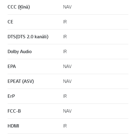
CCC (Ķīnā)
NAV
CE
IR
DTS(DTS 2.0 kanāli)
IR
Dolby Audio
IR
EPA
NAV
EPEAT (ASV)
NAV
ErP
IR
FCC-B
NAV
HDMI
IR