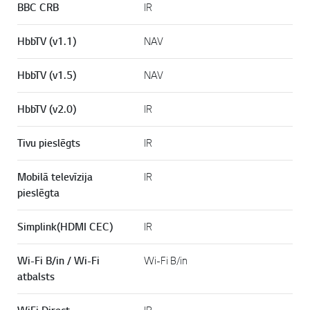
BBC CRB
IR
HbbTV (v1.1)
NAV
HbbTV (v1.5)
NAV
HbbTV (v2.0)
IR
Tivu pieslēgts
IR
Mobilā televīzija
IR
pieslēgta
Simplink(HDMI CEC)
IR
Wi-Fi B/in / Wi-Fi
Wi-Fi B/in
atbalsts