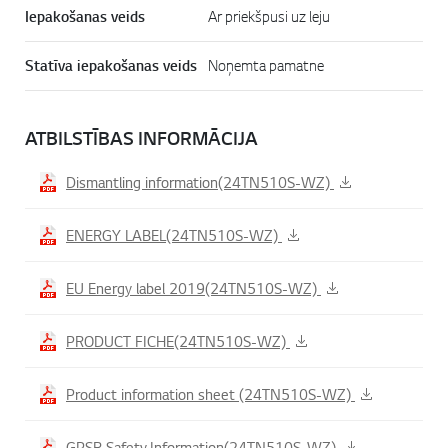
Iepakošanas veids
Ar priekšpusi uz leju
Statīva iepakošanas veids
Noņemta pamatne
Online Chat
ATBILSTĪBAS INFORMĀCIJA
Dismantling information(24TN510S-WZ)
ENERGY LABEL(24TN510S-WZ)
EU Energy label 2019(24TN510S-WZ)
PRODUCT FICHE(24TN510S-WZ)
Uz la
Product information sheet (24TN510S-WZ)
GPSR Safety Information(24TN510S-WZ)