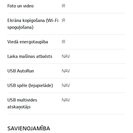
Foto un video
IR
Ekrāna kopīgošana (Wi-Fi
IR
spoguļošana)
Viedā energotaupība
IR
Laika mašīnas atbalsts
NAV
USB AutoRun
NAV
USB spēle (lejupielāde)
NAV
USB multivides
NAV
atskaņotājs
SAVIENOJAMĪBA