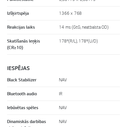
Izšķirtspēja
1366 x 768
Reakcijas laiks
14 ms (GtG, neatbalsta OD)
Skatīšanās leņķis
178º(R/L), 178º(U/D)
(CR≥10)
IESPĒJAS
Black Stabilizer
NAV
Bluetooth audio
IR
Iebūvētas spēles
NAV
Dinamiskās darbības
NAV