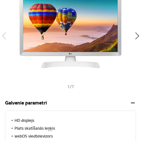
s
h
1
/
7
Galvenie parametri
HD displejs
Plats skatīšanās leņķis
webOS viedtelevizors