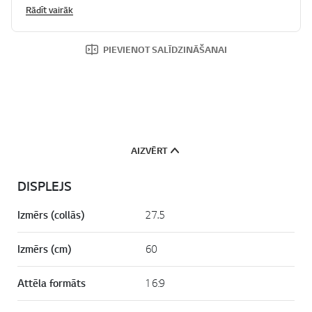
Rādīt vairāk
PIEVIENOT SALĪDZINĀŠANAI
AIZVĒRT
DISPLEJS
Izmērs (collās)
27.5
Izmērs (cm)
60
Attēla formāts
16:9