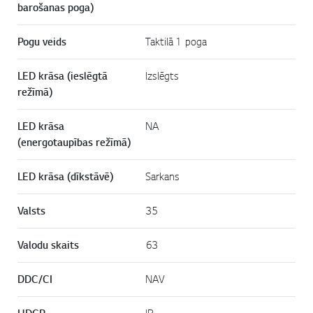
barošanas poga)
Pogu veids
Taktilā 1 poga
LED krāsa (ieslēgtā
Izslēgts
režīmā)
LED krāsa
NA
(energotaupības režīmā)
LED krāsa (dīkstāvē)
Sarkans
Valsts
35
Valodu skaits
63
DDC/CI
NAV