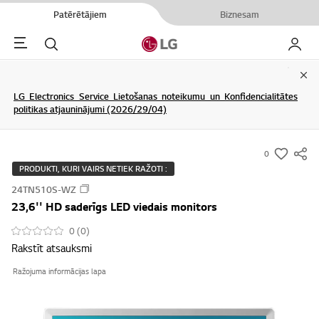
Patērētājiem
Biznesam
Menu
Meklēt
Mans L
Clo
LG Electronics Service Lietošanas noteikumu un Konfidencialitātes
politikas atjauninājumi (2026/29/04)
0
s
PRODUKTI, KURI VAIRS NETIEK RAŽOTI :
u
24TN510S-WZ
m
23,6'' HD saderīgs LED viedais monitors
m
a
0 (0)
Rakstīt atsauksmi
r
y
Ražojuma informācijas lapa
-
w
i