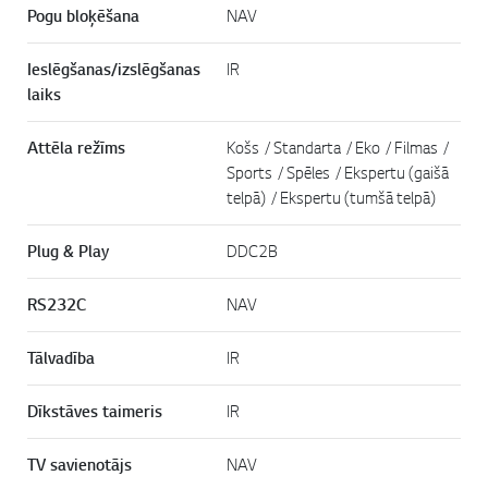
Pogu bloķēšana
NAV
Ieslēgšanas/izslēgšanas
IR
laiks
Attēla režīms
Košs / Standarta / Eko / Filmas /
Sports / Spēles / Ekspertu (gaišā
telpā) / Ekspertu (tumšā telpā)
Plug & Play
DDC2B
RS232C
NAV
Tālvadība
IR
Dīkstāves taimeris
IR
TV savienotājs
NAV