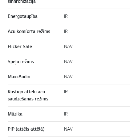
sinhronizācija
Energotaupība
IR
Acu komforta režīms
IR
Flicker Safe
NAV
Spēļu režīms
NAV
MaxxAudio
NAV
Kustīgo attēlu acu
IR
saudzēšanas režīms
Mūzika
IR
PIP (attēls attēlā)
NAV