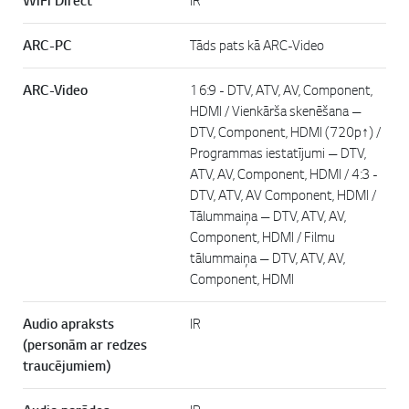
WiFi Direct
IR
ARC-PC
Tāds pats kā ARC-Video
ARC-Video
16:9 - DTV, ATV, AV, Component,
HDMI / Vienkārša skenēšana —
DTV, Component, HDMI (720p↑) /
Programmas iestatījumi — DTV,
ATV, AV, Component, HDMI / 4:3 -
DTV, ATV, AV Component, HDMI /
Tālummaiņa — DTV, ATV, AV,
Component, HDMI / Filmu
tālummaiņa — DTV, ATV, AV,
Component, HDMI
Audio apraksts
IR
(personām ar redzes
traucējumiem)