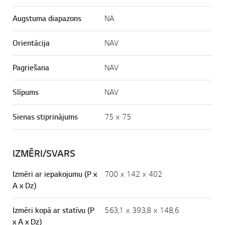
Augstuma diapazons
NA
Orientācija
NAV
Pagriešana
NAV
Slīpums
NAV
Sienas stiprinājums
75 x 75
IZMĒRI/SVARS
Izmēri ar iepakojumu (P x
700 x 142 x 402
A x Dz)
Izmēri kopā ar statīvu (P
563,1 x 393,8 x 148,6
x A x Dz)