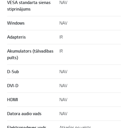
VESA standarta sienas
NAV
stiprinājums
Windows
NAV
Adapteris
IR
Akumulators (tālvadības
IR
pults)
D-Sub
NAV
DVI-D
NAV
HDMI
NAV
Datora audio vads
NAV
Elektropadeves vads
Atkarīgs no valsts