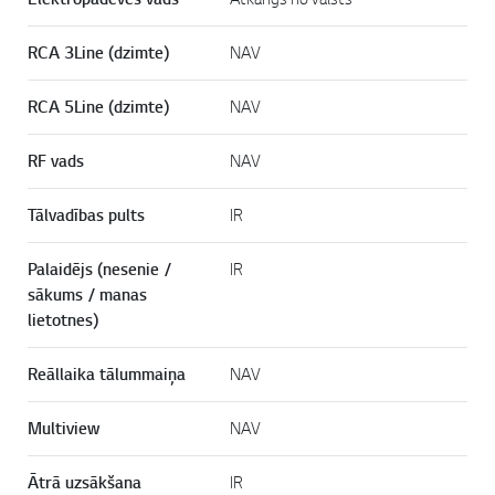
RCA 3Line (dzimte)
NAV
RCA 5Line (dzimte)
NAV
RF vads
NAV
Tālvadības pults
IR
Palaidējs (nesenie /
IR
sākums / manas
lietotnes)
Reāllaika tālummaiņa
NAV
Multiview
NAV
Ātrā uzsākšana
IR