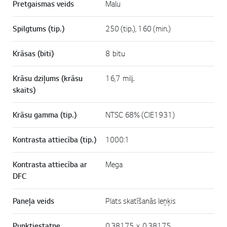
Pretgaismas veids
Malu
Spilgtums (tip.)
250 (tip.), 160 (min.)
Krāsas (biti)
8 bitu
Krāsu dziļums (krāsu
16,7 milj.
skaits)
Krāsu gamma (tip.)
NTSC 68% (CIE1931)
Kontrasta attiecība (tip.)
1000:1
Kontrasta attiecība ar
Mega
DFC
Paneļa veids
Plats skatīšanās leņķis
Punktiestatne
0,38175 x 0,38175