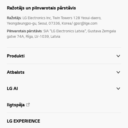
Ražotājs un pilnvarotais pārstāvis
Ražotājs
: LG Electronics Inc, Twin Towers 128 Yeoui-daero,
Yeongdeungpo-gu, Seoul, 07336, Korea/ gpsr@lge.com
Pilnvarotais pārstāvis
: SIA "LG Electronics Latvia", Gustava Zemgala
gatve 74A, Rīga, LV-1039, Latvia
Produkti
Atbalsts
LG AI
Ilgtspēja
LG EXPERIENCE