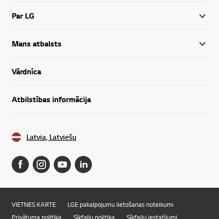
Par LG
Mans atbalsts
Vārdnīca
Atbilstības informācija
Latvia, Latviešu
VIETNES KARTE
LGE pakalpojumu lietošanas noteikumi
Privātuma politika
Sīkfailu politika
Sīkfailu iestatījumi