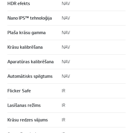
HDR efekts
NAV
Nano IPS™ tehnoloģija
NAV
Plaša krāsu gamma
NAV
Krāsu kalibrēšana
NAV
Aparatūras kalibrēšana
NAV
Automātisks spilgtums
NAV
Flicker Safe
IR
Lasīšanas režīms
IR
Krāsu redzes vājums
IR