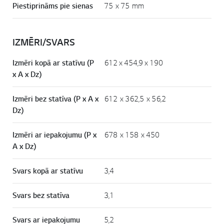
Piestiprināms pie sienas
75 x 75 mm
IZMĒRI/SVARS
Izmēri kopā ar statīvu (P
612 x 454,9 x 190
x A x Dz)
Izmēri bez statīva (P x A x
612 x 362,5 x 56,2
Dz)
Izmēri ar iepakojumu (P x
678 x 158 x 450
A x Dz)
Svars kopā ar statīvu
3,4
Svars bez statīva
3,1
Svars ar iepakojumu
5,2