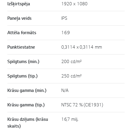
Izšķirtspēja
1920 x 1080
Paneļa veids
IPS
Attēla formāts
16:9
Punktiestatne
0,3114 x 0,3114 mm
Spilgtums (min.)
200 cd/m²
Spilgtums (tip.)
250 cd/m²
Krāsu gamma (min.)
N/A
Krāsu gamma (tip.)
NTSC 72 % (CIE1931)
Krāsu dziļums (krāsu
16,7 milj.
skaits)