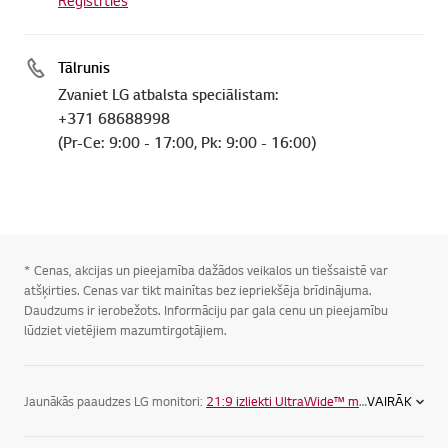
Reģistrties
Tālrunis
Zvaniet LG atbalsta speciālistam:
+371 68688998
(Pr-Ce: 9:00 - 17:00, Pk: 9:00 - 16:00)
* Cenas, akcijas un pieejamība dažādos veikalos un tiešsaistē var
atšķirties. Cenas var tikt mainītas bez iepriekšēja brīdinājuma.
Daudzums ir ierobežots. Informāciju par gala cenu un pieejamību
lūdziet vietējiem mazumtirgotājiem.
Jaunākās paaudzes LG monitori:
21:9 izliekti UltraWide™ monitori
VAIRĀK
. Šie aug