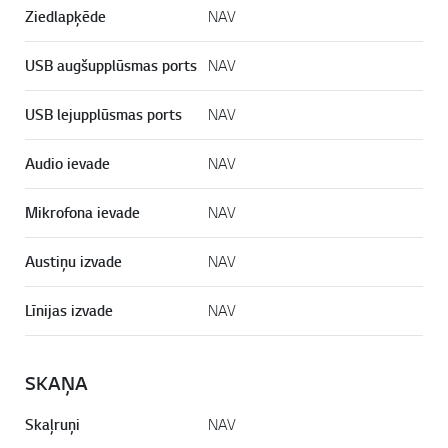
Ziedlapķēde
NAV
USB augšupplūsmas ports
NAV
USB lejupplūsmas ports
NAV
Audio ievade
NAV
Mikrofona ievade
NAV
Austiņu izvade
NAV
Līnijas izvade
NAV
SKAŅA
Skaļruņi
NAV