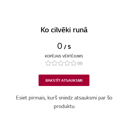
Ko cilvēki runā
0
/ 5
KOPĒJAIS VĒRTĒJUMS
(0)
RAKSTĪT ATSAUKSMI
Esiet pirmais, kurš sniedz atsauksmi par šo
produktu