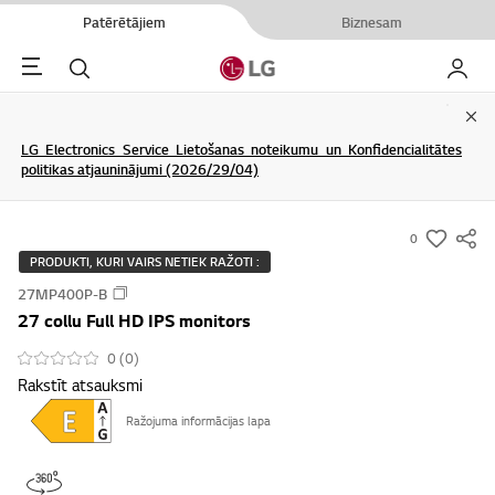
Patērētājiem
Biznesam
Menu
Meklēt
Mans L
Clo
LG Electronics Service Lietošanas noteikumu un Konfidencialitātes
politikas atjauninājumi (2026/29/04)
0
s
PRODUKTI, KURI VAIRS NETIEK RAŽOTI :
u
27MP400P-B
m
27 collu Full HD IPS monitors
m
a
0 (0)
Rakstīt atsauksmi
r
y
Ražojuma informācijas lapa
-
w
i