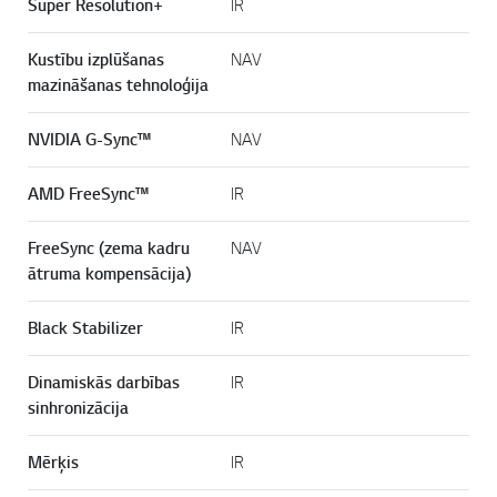
Super Resolution+
IR
Kustību izplūšanas
NAV
mazināšanas tehnoloģija
NVIDIA G-Sync™
NAV
AMD FreeSync™
IR
FreeSync (zema kadru
NAV
ātruma kompensācija)
Black Stabilizer
IR
Dinamiskās darbības
IR
sinhronizācija
Mērķis
IR