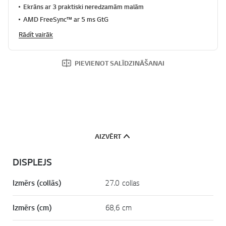
Ekrāns ar 3 praktiski neredzamām malām
AMD FreeSync™ ar 5 ms GtG
Rādīt vairāk
PIEVIENOT SALĪDZINĀŠANAI
AIZVĒRT
DISPLEJS
Izmērs (collās)
27.0 collas
Izmērs (cm)
68,6 cm