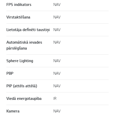
FPS indikators
NAV
Virstaktēšana
NAV
Lietotāja definēti taustiņi
NAV
Automātiskā ievades
NAV
pārslēgšana
Sphere Lighting
NAV
PBP
NAV
PIP (attēls attēlā)
NAV
Viedā energotaupība
IR
Kamera
NAV