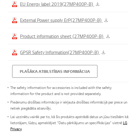
EU Energy label 2019(27MP400P-B)
External Power supply ErP(27MP400P-B)
Product information sheet (27MP400P-B)
GPSR Safety Information(27MP400P-B)
PLAŠĀKA ATBILSTĪBAS INFORMĀCIJA
The safety information for accessories is included with the safety
information for the product and is not provided separately.
Piederumu drošības informācija ir iekļauta drošības informācijā par prece un
netiek piegādāta atsevišķi.
Lai uzzinātu vairāk par to, kā šis produkts apstrādā datus un jūsu tiesībām kā
lietotājam, lūdzu, apmeklējiet “Datu pārklājums un specifikācijas” vietnē
LG
Privacy
.