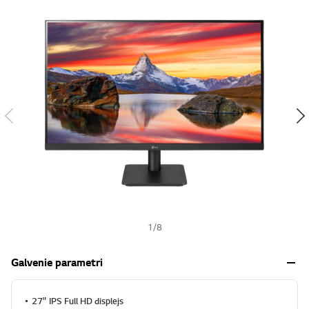
s
h
1
/
8
Galvenie parametri
27" IPS Full HD displejs