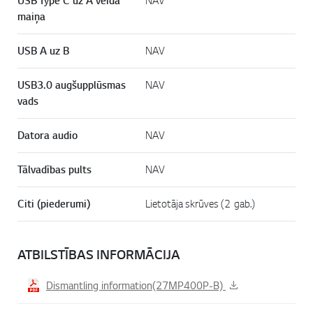
USB Type C uz A veida
NAV
maiņa
USB A uz B
NAV
USB3.0 augšupplūsmas
NAV
vads
Datora audio
NAV
Tālvadības pults
NAV
Citi (piederumi)
Lietotāja skrūves (2 gab.)
ATBILSTĪBAS INFORMĀCIJA
Dismantling information(27MP400P-B)