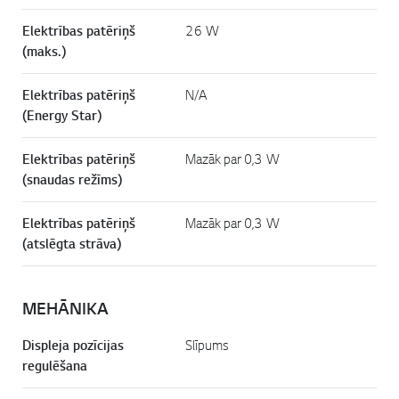
Elektrības patēriņš
26 W
(maks.)
Elektrības patēriņš
N/A
(Energy Star)
Elektrības patēriņš
Mazāk par 0,3 W
(snaudas režīms)
Elektrības patēriņš
Mazāk par 0,3 W
(atslēgta strāva)
MEHĀNIKA
Displeja pozīcijas
Slīpums
regulēšana