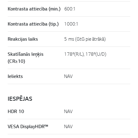
Kontrasta attiecība (min.)
600:1
Kontrasta attiecība (tip.)
1000:1
Reakcijas laiks
5 ms (GtG pie ātrākā)
Skatīšanās leņķis
178º(R/L), 178º(U/D)
(CR≥10)
Ieliekts
NAV
IESPĒJAS
HDR 10
NAV
VESA DisplayHDR™
NAV