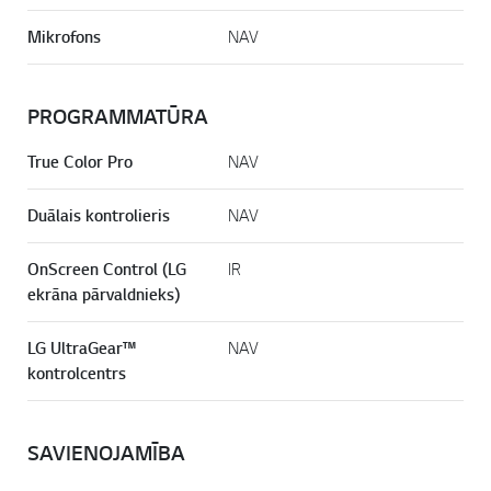
Mikrofons
NAV
PROGRAMMATŪRA
True Color Pro
NAV
Duālais kontrolieris
NAV
OnScreen Control (LG
IR
ekrāna pārvaldnieks)
LG UltraGear™
NAV
kontrolcentrs
SAVIENOJAMĪBA