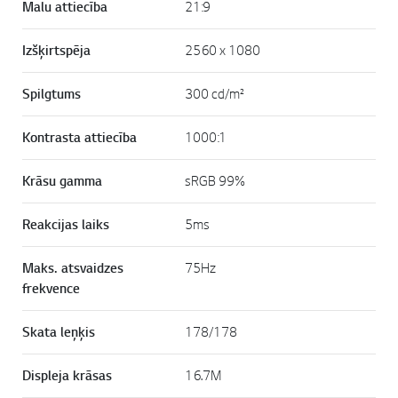
Malu attiecība
21:9
Izšķirtspēja
2560 x 1080
Spilgtums
300 cd/m²
Kontrasta attiecība
1000:1
Krāsu gamma
sRGB 99%
Reakcijas laiks
5ms
Maks. atsvaidzes
75Hz
frekvence
Skata leņķis
178/178
Displeja krāsas
16.7M