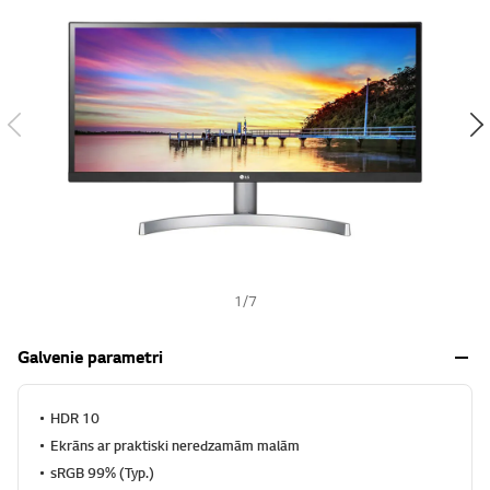
s
h
1
/
7
Galvenie parametri
HDR 10
Ekrāns ar praktiski neredzamām malām
sRGB 99% (Typ.)