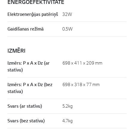
ENERGOEFEKTIVITĀTE
Elektroenerģijas patēriņš
32W
Gaidīšanas režīmā
0.5W
IZMĒRI
Izmērs: P x A x Dz (ar
698 x 411 x 209 mm
statīvu)
Izmērs: P x A x Dz (bez
698 x 318 x 77 mm
statīva)
Svars (ar statīvu)
5.2kg
Svars (bez statīva)
4.7kg