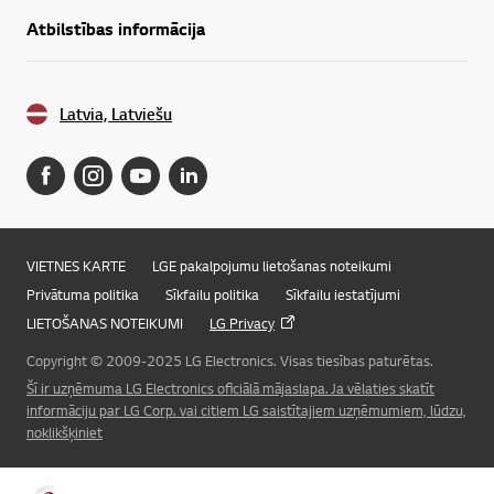
Atbilstības informācija
Latvia, Latviešu
VIETNES KARTE
LGE pakalpojumu lietošanas noteikumi
Privātuma politika
Sīkfailu politika
Sīkfailu iestatījumi
LIETOŠANAS NOTEIKUMI
LG Privacy
Copyright © 2009-2025 LG Electronics. Visas tiesības paturētas.
Šī ir uzņēmuma LG Electronics oficiālā mājaslapa. Ja vēlaties skatīt
informāciju par LG Corp. vai citiem LG saistītajiem uzņēmumiem, lūdzu,
Online Chat
noklikšķiniet