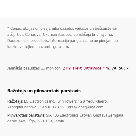
* Cenas, akcijas un pieejamība dažādos veikalos un tiešsaistē var
atšķirties. Cenas var tikt mainītas bez iepriekšēja brīdinājuma.
Daudzums ir ierobežots. Informāciju par gala cenu un pieejamību
lūdziet vietējiem mazumtirgotājiem.
Jaunākās paaudzes LG monitori:
21:9 izliekti UltraWide™ monitori
VAIRĀK
. Šie aug
Ražotājs un pilnvarotais pārstāvis
Ražotājs
: LG Electronics Inc, Twin Towers 128 Yeoui-daero,
Yeongdeungpo-gu, Seoul, 07336, Korea/ gpsr@lge.com
Pilnvarotais pārstāvis
: SIA "LG Electronics Latvia", Gustava Zemgala
gatve 74A, Rīga, LV-1039, Latvia