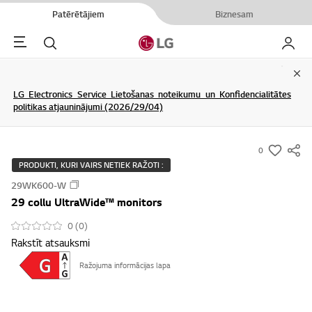
Patērētājiem
Biznesam
Menu
Meklēt
Mans L
Clo
LG Electronics Service Lietošanas noteikumu un Konfidencialitātes
politikas atjauninājumi (2026/29/04)
0
s
PRODUKTI, KURI VAIRS NETIEK RAŽOTI :
u
29WK600-W
m
29 collu UltraWide™ monitors
m
a
0 (0)
Rakstīt atsauksmi
r
y
Ražojuma informācijas lapa
-
w
i