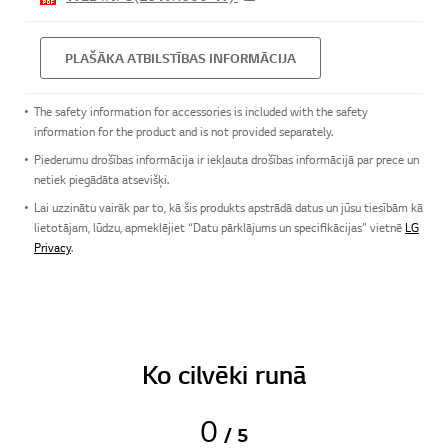
PLAŠĀKA ATBILSTĪBAS INFORMĀCIJA
The safety information for accessories is included with the safety
information for the product and is not provided separately.
Piederumu drošības informācija ir iekļauta drošības informācijā par prece un
netiek piegādāta atsevišķi.
Lai uzzinātu vairāk par to, kā šis produkts apstrādā datus un jūsu tiesībām kā
lietotājam, lūdzu, apmeklējiet “Datu pārklājums un specifikācijas” vietnē
LG
Privacy
.
Ko cilvēki runā
0
/ 5