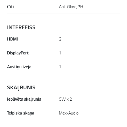
Citi
Anti Glare, 3H
INTERFEISS
HDMI
2
DisplayPort
1
Austiņu izeja
1
SKAĻRUNIS
Iebūvēts skaļrunis
5W x 2
Telpiska skaņa
MaxxAudio