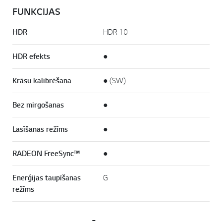
FUNKCIJAS
HDR
HDR 10
HDR efekts
●
Krāsu kalibrēšana
● (SW)
Bez mirgošanas
●
Lasīšanas režīms
●
RADEON FreeSync™
●
Enerģijas taupīšanas
G
režīms