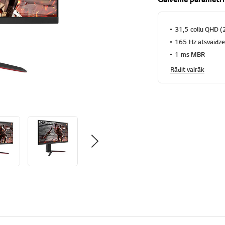
31,5 collu QHD (
165 Hz atsvaidze
1 ms MBR
Rādīt vairāk