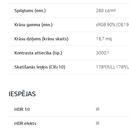
Spilgtums (min.)
280 cd/m²
Krāsu gamma (min.)
sRGB 90% (CIE19
Krāsu dziļums (krāsu skaits)
16,7 milj.
Kontrasta attiecība (tip.)
3000:1
Skatīšanās leņķis (CR≥10)
178º(R/L), 178º(
IESPĒJAS
HDR 10
IR
HDR efekts
IR