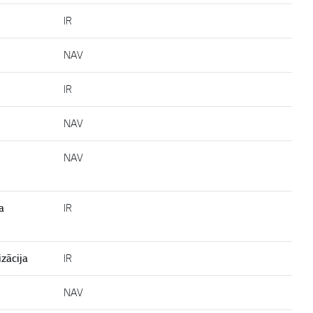
IR
NAV
IR
NAV
NAV
a
IR
zācija
IR
NAV