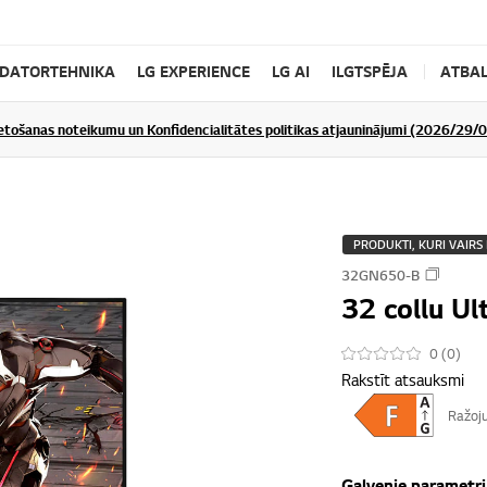
DATORTEHNIKA
LG EXPERIENCE
LG AI
ILGTSPĒJA
ATBAL
ietošanas noteikumu un Konfidencialitātes politikas atjauninājumi (2026/29/
PRODUKTI, KURI VAIRS 
32GN650-B
32 collu U
0 (0)
Rakstīt atsauksmi
Ražoju
Galvenie parametri