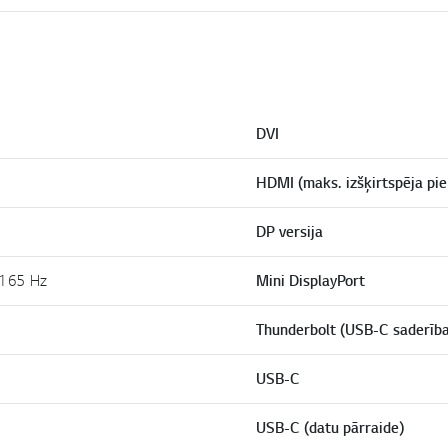
DVI
HDMI (maks. izšķirtspēja pie
DP versija
 165 Hz
Mini DisplayPort
Thunderbolt (USB-C saderība
USB-C
USB-C (datu pārraide)