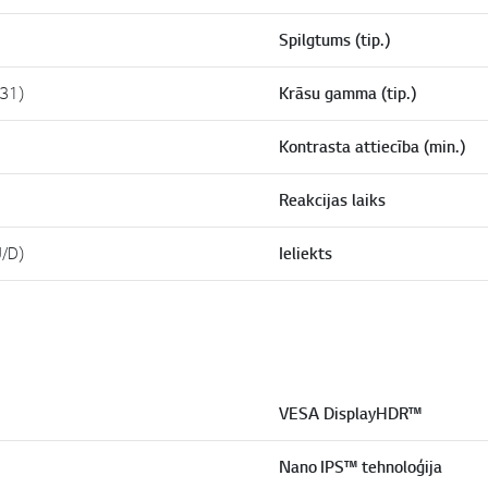
Spilgtums (tip.)
31)
Krāsu gamma (tip.)
Kontrasta attiecība (min.)
Reakcijas laiks
U/D)
Ieliekts
VESA DisplayHDR™
Nano IPS™ tehnoloģija