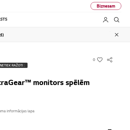
Biznesam
STS
Mans LG
Mekl
04)
Close
0
w
NETIEK RAŽOTI :
i
s
ltraGear™ monitors spēlēm
h
ma informācijas lapa