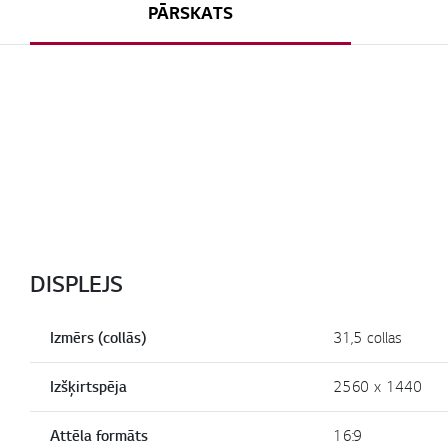
PĀRSKATS
DISPLEJS
Izmērs (collās)
31,5 collas
Izšķirtspēja
2560 x 1440
Attēla formāts
16:9