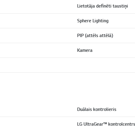
Lietotāja definēti taustiņi
Sphere Lighting
PIP (attēls attēlā)
Kamera
Duālais kontrolieris
LG UltraGear™ kontrolcentr