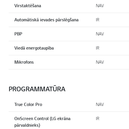
Virstaktēšana
NAV
Automātiskā ievades pārslēgšana
IR
PBP
NAV
Viedā energotaupība
IR
Mikrofons
NAV
PROGRAMMATŪRA
True Color Pro
NAV
OnScreen Control (LG ekrāna
IR
pārvaldnieks)