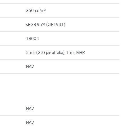
350 cd/m²
sRGB 95% (CIE1931)
1800:1
5 ms (GtG pie ātrākā), 1 ms MBR
NAV
NAV
NAV