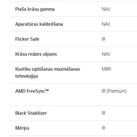
Plaša krāsu gamma
NAV
Aparatūras kalibrēšana
NAV
Flicker Safe
IR
Krāsu redzes vājums
NAV
Kustību izplūšanas mazināšanas
MBR
tehnoloģija
AMD FreeSync™
IR (Premium)
Black Stabilizer
IR
Mērķis
IR