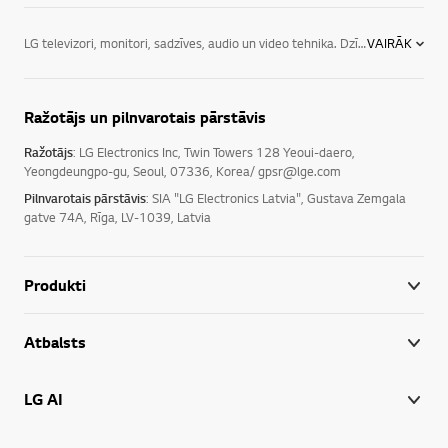
LG televizori, monitori, sadzīves, audio un video tehnika. Dzīvē svarīgas nav tikai jaunākās tehnoloģijas, svarīgas ir iespējas, ko tehnoloģijas rada. LG Latvija piedāvā gan televizorus, audio un video ierīces, gan dažādu veidu sadzīves tehniku, IT tehniku. LG sadzīves elektrotehnika uzlabos jūsu ikdienu un ļaus izbaudīt satriecošus mirkļus. LG elektronika piedāvā sadzīves elektrotehniku, kas ir intuitīvi vadāma, reaģētspējīga un energoefektīva, ļaujot ekonomiski tērēt līdzekļus, strādāt produktīvāk un samazināt ietekmi uz apkārtējo vidi. Mūsu mērķis ir piedāvāt elektroierīces, kas ir vislabāk piemērotas mūsu klientu dzīvesveidam, kā arī piedāvāt mūsu klientiem arvien jaunus, modernus tehnoloģiskos risinājumus.
VAIRĀK
Ražotājs un pilnvarotais pārstāvis
Ražotājs
: LG Electronics Inc, Twin Towers 128 Yeoui-daero,
Yeongdeungpo-gu, Seoul, 07336, Korea/ gpsr@lge.com
Pilnvarotais pārstāvis
: SIA "LG Electronics Latvia", Gustava Zemgala
gatve 74A, Rīga, LV-1039, Latvia
Produkti
Atbalsts
LG AI