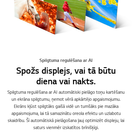
Spilgtuma regulēšana ar AI
Spožs displejs, vai tā būtu
diena vai nakts.
Spilgtuma regulēšana ar AI automātiski pielāgo toņu kartēšanu
un ekrāna spilgtumu, ņemot vērā apkārtējo apgaismojumu.
Ekrāns kļūst spilgtāks gaišā vidē un tumšāks pie mazāka
apgaismojuma, lai tā samazinātu oreola efektu un uzlabotu
skaidrību. Šī automātiskā pielāgošana ļauj optimizēt displeju, lai
saturs vienmēr izskatītos brīnišķīgi.