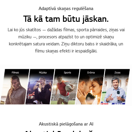
Adaptīvā skaņas regulēšana
Tā kā tam būtu jāskan.
Lai ko jūs skatītos — dažādas filmas, sporta pārraides, ziņas vai
mūziku —, procesors atpazīst to un optimizē skaņu
konkrētajam satura veidam. Ziņu diktoru balss ir skaidrāka, un
filmu skaņas efekti ir iespaidīgāki.
Akustiskā pielāgošana ar AI