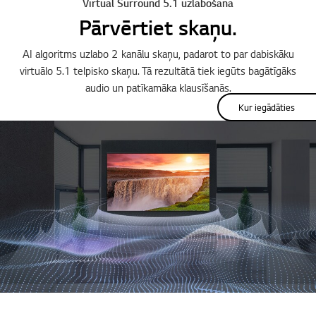
Virtual Surround 5.1 uzlabošana
Pārvērtiet skaņu.
AI algoritms uzlabo 2 kanālu skaņu, padarot to par dabiskāku
virtuālo 5.1 telpisko skaņu. Tā rezultātā tiek iegūts bagātīgāks
audio un patīkamāka klausīšanās.
Kur iegādāties