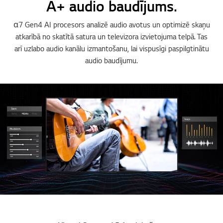
A+ audio baudījums.
α7 Gen4 AI procesors analizē audio avotus un optimizē skaņu
atkarībā no skatītā satura un televizora izvietojuma telpā. Tas
arī uzlabo audio kanālu izmantošanu, lai vispusīgi paspilgtinātu
audio baudījumu.