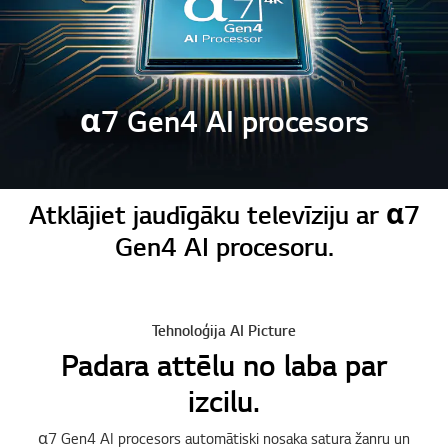
α7 Gen4 AI procesors
Atklājiet jaudīgāku televīziju ar α7
Gen4 AI procesoru.
Tehnoloģija AI Picture
Padara attēlu no laba par
izcilu.
α7 Gen4 AI procesors automātiski nosaka satura žanru un