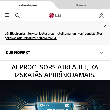
Patērētājiem
Biznesam
Menu
Meklēt
Mans L
Clo
LG Electronics Service Lietošanas noteikumu un Konfidencialitātes
politikas atjauninājumi (2026/29/04)
KUR NOPIRKT
KUR NOPIRKT
AI PROCESORS ATKLĀJIET, KĀ
IZSKATĀS APBRĪNOJAMAIS.