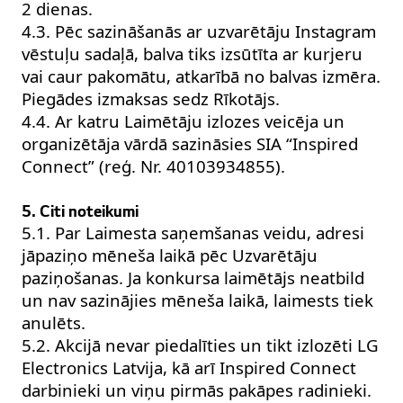
2 dienas.
4.3. Pēc sazināšanās ar uzvarētāju Instagram
vēstuļu sadaļā, balva tiks izsūtīta ar kurjeru
vai caur pakomātu, atkarībā no balvas izmēra.
Piegādes izmaksas sedz Rīkotājs.
4.4. Ar katru Laimētāju izlozes veicēja un
organizētāja vārdā sazināsies SIA “Inspired
Connect” (reģ. Nr. 40103934855).
5. Citi noteikumi
5.1. Par Laimesta saņemšanas veidu, adresi
jāpaziņo mēneša laikā pēc Uzvarētāju
paziņošanas. Ja konkursa laimētājs neatbild
un nav sazinājies mēneša laikā, laimests tiek
anulēts.
5.2. Akcijā nevar piedalīties un tikt izlozēti LG
Electronics Latvija, kā arī Inspired Connect
darbinieki un viņu pirmās pakāpes radinieki.