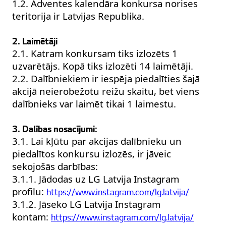
1.2. Adventes kalendāra konkursa norises
teritorija ir Latvijas Republika.
2. Laimētāji
2.1. Katram konkursam tiks izlozēts 1
uzvarētājs. Kopā tiks izlozēti 14 laimētāji.
2.2. Dalībniekiem ir iespēja piedalīties šajā
akcijā neierobežotu reižu skaitu, bet viens
dalībnieks var laimēt tikai 1 laimestu.
3. Dalības nosacījumi:
3.1. Lai kļūtu par akcijas dalībnieku un
piedalītos konkursu izlozēs, ir jāveic
sekojošās darbības:
3.1.1. Jādodas uz LG Latvija Instagram
profilu:
https://www.instagram.com/lg.latvija/
3.1.2. Jāseko LG Latvija Instagram
kontam:
https://www.instagram.com/lg.latvija/