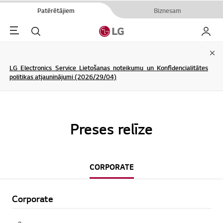
Patērētājiem
Biznesam
Menu
Meklēt
Mans L
Clo
LG Electronics Service Lietošanas noteikumu un Konfidencialitātes
politikas atjauninājumi (2026/29/04)
Preses relīze
CORPORATE
Corporate