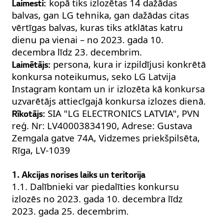
kopā tiks izlozētas 14 dažādas
Laimesti:
balvas, gan LG tehnika, gan dažādas citas
vērtīgas balvas, kuras tiks atklātas katru
dienu pa vienai – no 2023. gada 10.
decembra līdz 23. decembrim.
persona, kura ir izpildījusi konkrētā
Laimētājs:
konkursa noteikumus, seko LG Latvija
Instagram kontam un ir izlozēta kā konkursa
uzvarētājs attiecīgajā konkursa izlozes dienā.
SIA "LG ELECTRONICS LATVIA", PVN
Rīkotājs:
reģ. Nr: LV40003834190, Adrese: Gustava
Zemgala gatve 74A, Vidzemes priekšpilsēta,
Rīga, LV-1039
1. Akcijas norises laiks un teritorija
1.1. Dalībnieki var piedalīties konkursu
izlozēs no 2023. gada 10. decembra līdz
2023. gada 25. decembrim.