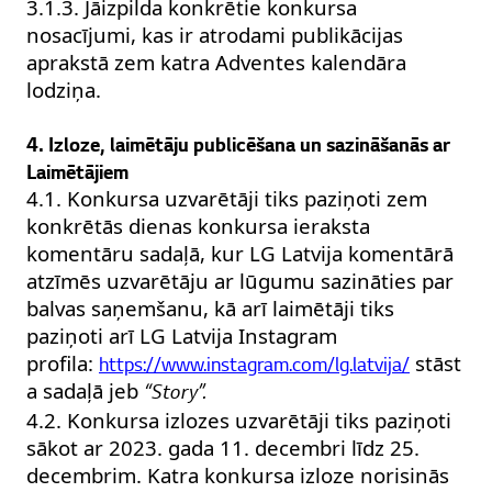
3.1.3. Jāizpilda konkrētie konkursa
nosacījumi, kas ir atrodami publikācijas
aprakstā zem katra Adventes kalendāra
lodziņa.
4. Izloze, laimētāju publicēšana un sazināšanās ar
Laimētājiem
4.1. Konkursa uzvarētāji tiks paziņoti zem
konkrētās dienas konkursa ieraksta
komentāru sadaļā, kur LG Latvija komentārā
atzīmēs uzvarētāju ar lūgumu sazināties par
balvas saņemšanu, kā arī laimētāji tiks
paziņoti arī LG Latvija Instagram
profila:
stāst
https://www.instagram.com/lg.latvija/
a sadaļā jeb
“Story”.
4.2. Konkursa izlozes uzvarētāji tiks paziņoti
sākot ar 2023. gada 11. decembri līdz 25.
decembrim. Katra konkursa izloze norisinās