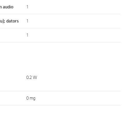
n audio
1
u); dators
1
1
0.2 W
0 mg