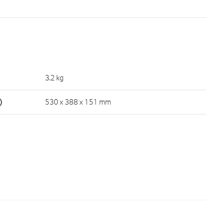
3.2 kg
)
530 x 388 x 151 mm