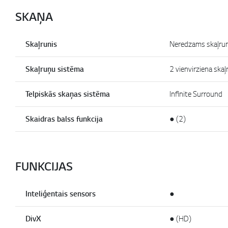
SKAŅA
Skaļrunis
Neredzams skaļrun
Skaļruņu sistēma
2 vienvirziena skaļ
Telpiskās skaņas sistēma
Infinite Surround
Skaidras balss funkcija
● (2)
FUNKCIJAS
Inteliģentais sensors
●
DivX
● (HD)