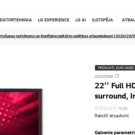
DATORTEHNIKA
LG EXPERIENCE
LG AI
ILGTSPĒJA
ATBAL
ietošanas noteikumu un Konfidencialitātes politikas atjauninājumi (2026/29/
PRODUKTI, KURI VAIRS 
22LV5500
22'' Full H
surround, I
0 (0)
Rakstīt atsauksmi
Galvenie parametri