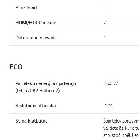
Pilns Scart
1
HDMI/HDCP ievade
2
Datora audio ievade
1
ECO
Par elektroenerģijas patēriņu
26.6 W
(IEC62087 Edition 2)
Spilgtumu attiecība
72%
Svina klātbūtne
Šajā televizorā svi
vai detaļās, kur ci
atbilstoši spēkā e