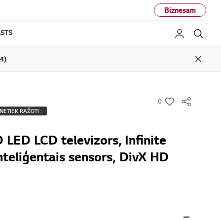
Biznesam
STS
Mans LG
Mekl
04)
Close
0
w
NETIEK RAŽOTI :
i
s
D LED LCD televizors, Infinite
h
nteliģentais sensors, DivX HD