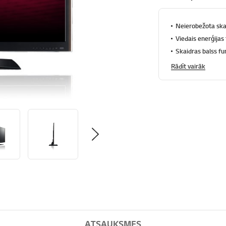
Neierobežota sk
Viedais enerģijas
Skaidras balss fu
Rādīt vairāk
ATSAUKSMES