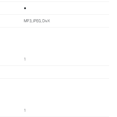
●
MP3, JPEG, DivX
1
1