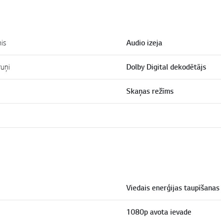
is
Audio izeja
ruņi
Dolby Digital dekodētājs
Skaņas režīms
Viedais enerģijas taupīšanas
1080p avota ievade