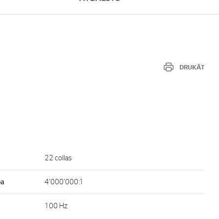
DRUKĀT
22 collas
ba
4'000'000:1
100 Hz