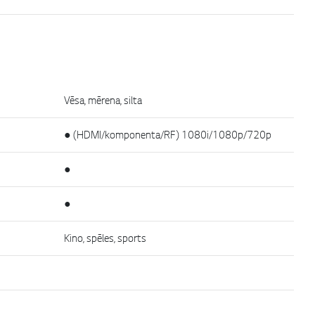
Vēsa, mērena, silta
● (HDMI/komponenta/RF) 1080i/1080p/720p
●
●
Kino, spēles, sports