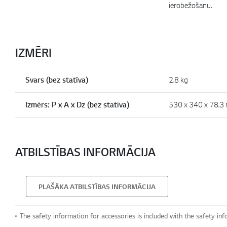
ierobežošanu.
IZMĒRI
Svars (bez statīva)
2.8 kg
Izmērs: P x A x Dz (bez statīva)
530 x 340 x 78.3
ATBILSTĪBAS INFORMĀCIJA
PLAŠĀKA ATBILSTĪBAS INFORMĀCIJA
The safety information for accessories is included with the safety inf