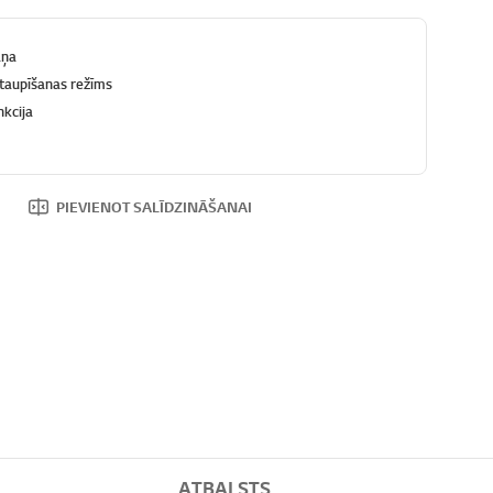
aņa
 taupīšanas režīms
nkcija
PIEVIENOT SALĪDZINĀŠANAI
ATBALSTS