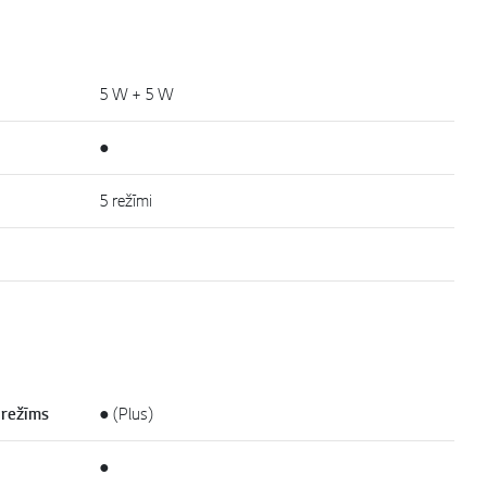
5 W + 5 W
●
5 režīmi
 režīms
● (Plus)
●