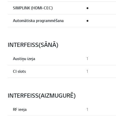
SIMPLINK (HDMI-CEC)
●
Automātiska programmēšana
●
INTERFEISS(SĀNĀ)
Austiņu izeja
1
CI slots
1
INTERFEISS(AIZMUGURĒ)
RF ieeja
1