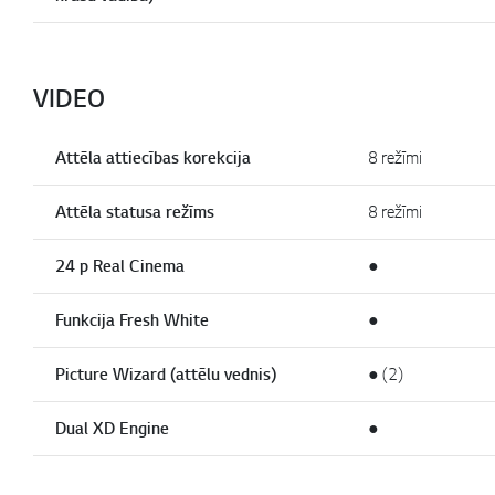
VIDEO
Attēla attiecības korekcija
8 režīmi
Attēla statusa režīms
8 režīmi
24 p Real Cinema
●
Funkcija Fresh White
●
Picture Wizard (attēlu vednis)
● (2)
Dual XD Engine
●