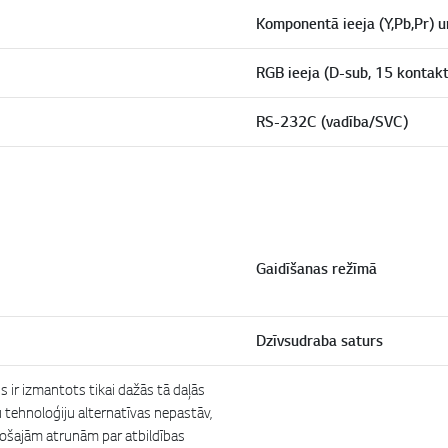
Komponentā ieeja (Y,Pb,Pr) u
RGB ieeja (D-sub, 15 kontakt
RS-232C (vadība/SVC)
Gaidīšanas režīmā
Dzīvsudraba saturs
ns ir izmantots tikai dažās tā daļās
tu tehnoloģiju alternatīvas nepastāv,
sošajām atrunām par atbildības