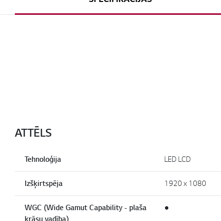
ATTĒLS
Tehnoloģija
LED LCD
Izšķirtspēja
1920 x 1080
WGC (Wide Gamut Capability - plaša
●
krāsu vadība)