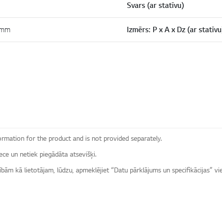
Svars (ar statīvu)
 mm
Izmērs: P x A x Dz (ar statīvu
ormation for the product and is not provided separately.
ece un netiek piegādāta atsevišķi.
sībām kā lietotājam, lūdzu, apmeklējiet “Datu pārklājums un specifikācijas” v