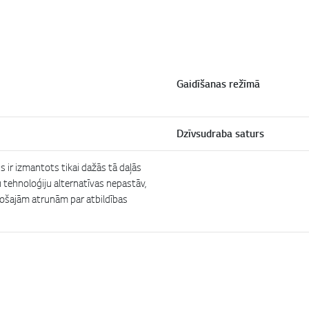
Gaidīšanas režīmā
Dzīvsudraba saturs
ns ir izmantots tikai dažās tā daļās
tu tehnoloģiju alternatīvas nepastāv,
sošajām atrunām par atbildības