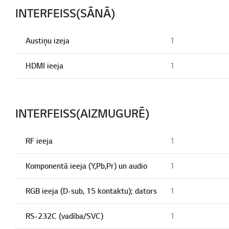
INTERFEISS(SĀNĀ)
Austiņu izeja
1
HDMI ieeja
1
INTERFEISS(AIZMUGURĒ)
RF ieeja
1
Komponentā ieeja (Y,Pb,Pr) un audio
1
RGB ieeja (D-sub, 15 kontaktu); dators
1
RS-232C (vadība/SVC)
1