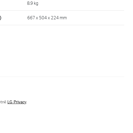
8.9 kg
)
667 x 504 x 224 mm
ietnē
LG Privacy
.