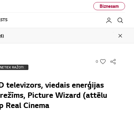
Biznesam
STS
Mans LG
Mekl
04)
Close
0
w
NETIEK RAŽOTI :
i
s
 televizors, viedais enerģijas
h
režīms, Picture Wizard (attēlu
4p Real Cinema