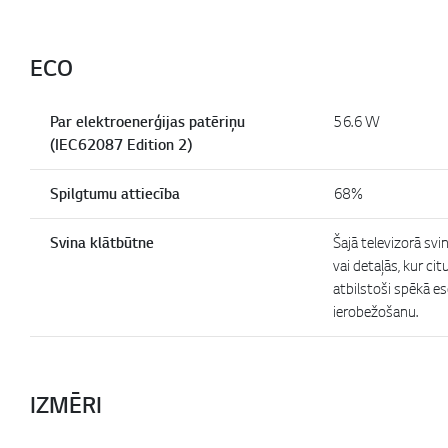
ECO
Par elektroenerģijas patēriņu
56.6 W
(IEC62087 Edition 2)
Spilgtumu attiecība
68%
Svina klātbūtne
Šajā televizorā svi
vai detaļās, kur ci
atbilstoši spēkā e
ierobežošanu.
IZMĒRI