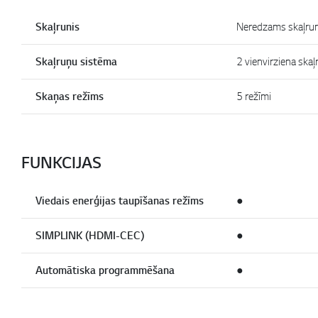
Skaļrunis
Neredzams skaļrun
Skaļruņu sistēma
2 vienvirziena skaļ
Skaņas režīms
5 režīmi
FUNKCIJAS
Viedais enerģijas taupīšanas režīms
●
SIMPLINK (HDMI-CEC)
●
Automātiska programmēšana
●