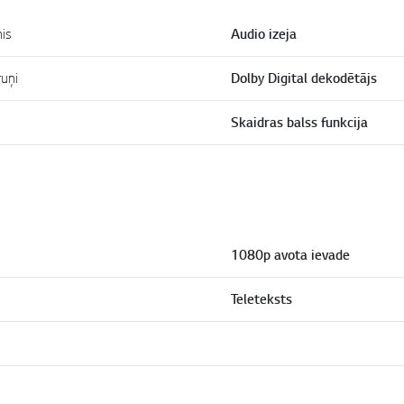
is
Audio izeja
ruņi
Dolby Digital dekodētājs
Skaidras balss funkcija
1080p avota ievade
Teleteksts