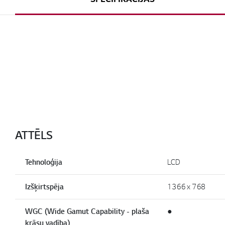
ATTĒLS
Tehnoloģija
LCD
Izšķirtspēja
1366 x 768
WGC (Wide Gamut Capability - plaša
●
krāsu vadība)