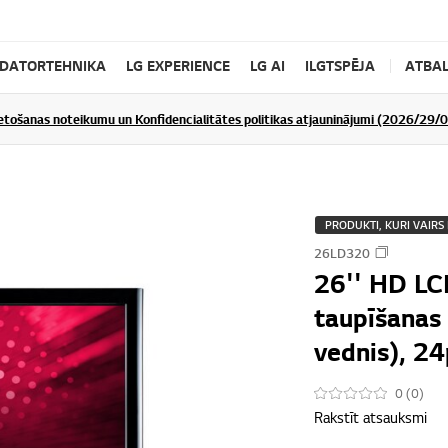
DATORTEHNIKA
LG EXPERIENCE
LG AI
ILGTSPĒJA
ATBAL
ietošanas noteikumu un Konfidencialitātes politikas atjauninājumi (2026/29/
PRODUKTI, KURI VAIRS 
26LD320
26'' HD LCD
taupīšanas 
vednis), 2
0 (0)
Rakstīt atsauksmi