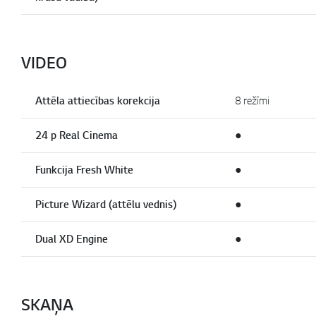
VIDEO
Attēla attiecības korekcija
8 režīmi
24 p Real Cinema
●
Funkcija Fresh White
●
Picture Wizard (attēlu vednis)
●
Dual XD Engine
●
SKAŅA