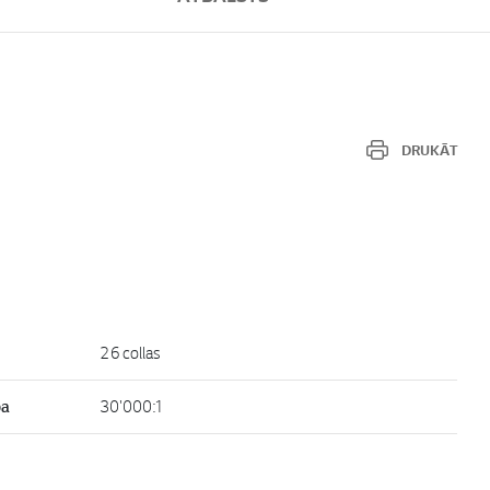
DRUKĀT
26 collas
ba
30'000:1