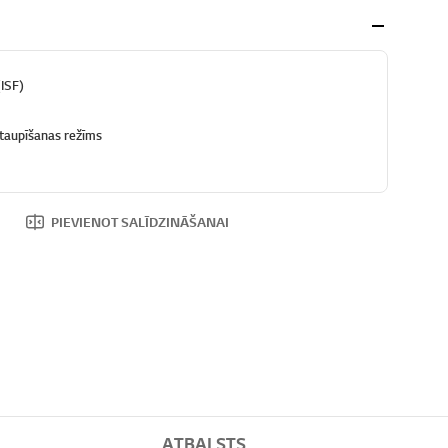
(ISF)
 taupīšanas režīms
PIEVIENOT SALĪDZINĀŠANAI
ATBALSTS