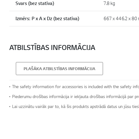
Svars (bez statīva)
7.8 kg
Izmērs: P x A x Dz (bez statīva)
667 x 446.2 x 80
ATBILSTĪBAS INFORMĀCIJA
PLAŠĀKA ATBILSTĪBAS INFORMĀCIJA
The safety information for accessories is included with the safety inf
Piederumu drošības informācija ir iekļauta drošības informācijā par pr
Lai uzzinātu vairāk par to, kā šis produkts apstrādā datus un jūsu tie