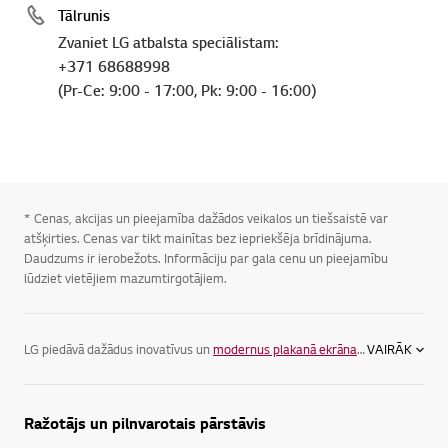
Tālrunis
Zvaniet LG atbalsta speciālistam:
+371 68688998
(Pr-Ce: 9:00 - 17:00, Pk: 9:00 - 16:00)
* Cenas, akcijas un pieejamība dažādos veikalos un tiešsaistē var
atšķirties. Cenas var tikt mainītas bez iepriekšēja brīdinājuma.
Daudzums ir ierobežots. Informāciju par gala cenu un pieejamību
lūdziet vietējiem mazumtirgotājiem.
LG piedāvā dažādus inovatīvus un
modernus plakanā ekrāna televizorus
VAIRĀK
, la
Ražotājs un pilnvarotais pārstāvis