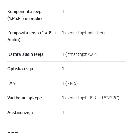
Komponentā ieeja
1
(Y,Pb,Pr) un audio
Kompozītā ieeja (CVBS +
1 (izmantojot adapteri)
Audio)
Datora audio ieeja
1 (izmantojot AV2)
Optiskā izeja
1
LAN
1 (RJ45)
Vadība un apkope
1 (izmantojot USB uz RS232C)
Austiņu izeja
1