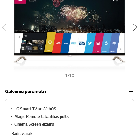
s
h
1
/
10
Galvenie parametri
LG Smart TV ar WebOS
Magic Remote tālvadības pults
Cinema Screen dizains
Rādīt vairāk