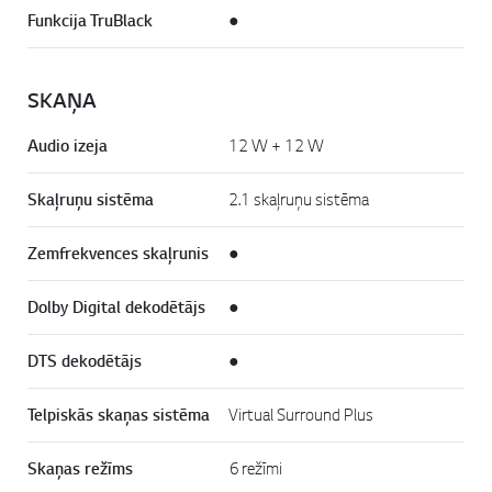
Funkcija TruBlack
●
SKAŅA
Audio izeja
12 W + 12 W
Skaļruņu sistēma
2.1 skaļruņu sistēma
Zemfrekvences skaļrunis
●
Dolby Digital dekodētājs
●
DTS dekodētājs
●
Telpiskās skaņas sistēma
Virtual Surround Plus
Skaņas režīms
6 režīmi