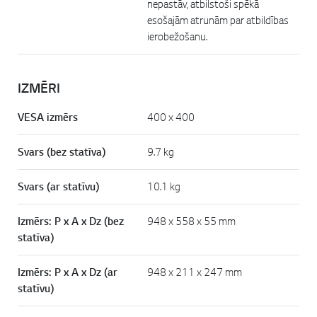
nepastāv, atbilstoši spēkā
esošajām atrunām par atbildības
ierobežošanu.
IZMĒRI
VESA izmērs
400 x 400
Svars (bez statīva)
9.7 kg
Svars (ar statīvu)
10.1 kg
Izmērs: P x A x Dz (bez
948 x 558 x 55 mm
statīva)
Izmērs: P x A x Dz (ar
948 x 211 x 247 mm
statīvu)