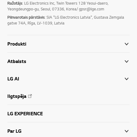
Ražotājs
: LG Electronics Inc, Twin Towers 128 Yeoui-daero,
Yeongdeungpo-gu, Seoul, 07336, Korea/ gpsr@lge.com
Pilnvarotais pārstāvis
: SIA "LG Electronics Latvia", Gustava Zemgala
gatve 74A, Rīga, LV-1039, Latvia
Produkti
Atbalsts
LG AI
Ilgtspēja
LG EXPERIENCE
Par LG