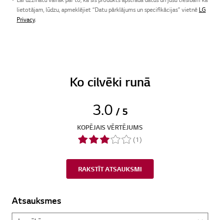
lietotājam, lūdzu, apmeklējiet “Datu pārklājums un specifikācijas” vietnē
LG
Privacy
.
Ko cilvēki runā
3.0
/ 5
KOPĒJAIS VĒRTĒJUMS
(1)
RAKSTĪT ATSAUKSMI
Atsauksmes