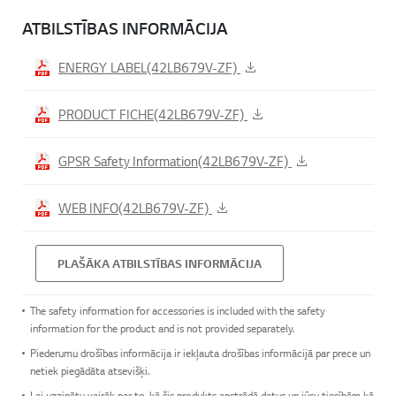
ATBILSTĪBAS INFORMĀCIJA
ENERGY LABEL(42LB679V-ZF)
PRODUCT FICHE(42LB679V-ZF)
GPSR Safety Information(42LB679V-ZF)
WEB INFO(42LB679V-ZF)
PLAŠĀKA ATBILSTĪBAS INFORMĀCIJA
The safety information for accessories is included with the safety
information for the product and is not provided separately.
Piederumu drošības informācija ir iekļauta drošības informācijā par prece un
netiek piegādāta atsevišķi.
Lai uzzinātu vairāk par to, kā šis produkts apstrādā datus un jūsu tiesībām kā