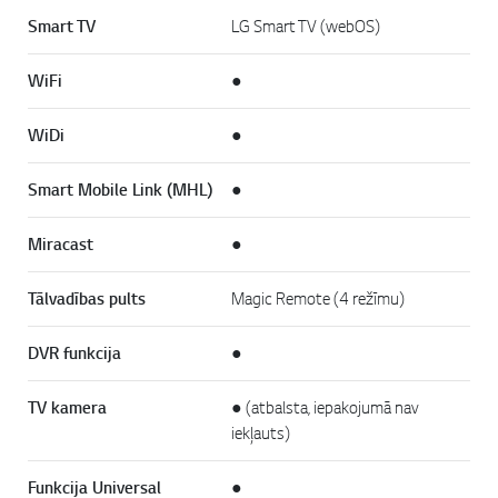
Smart TV
LG Smart TV (webOS)
WiFi
●
WiDi
●
Smart Mobile Link (MHL)
●
Miracast
●
Tālvadības pults
Magic Remote (4 režīmu)
DVR funkcija
●
TV kamera
● (atbalsta, iepakojumā nav
iekļauts)
Funkcija Universal
●