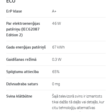
ECO
ErP klase
A+
Par elektroenerģijas
46 W
patēriņu (IEC62087
Edition 2)
Gada enerģijas patēriņš
67 kWh
Gaidīšanas režīmā
0.3 W
Spilgtumu attiecība
65%
Dzīvsudraba saturs
0 mg
Svina klātbūtne
Šajā televizorā svins ir izmantots
tikai dažās tā daļās vai detaļās, kur
citu tehnoloģiju alternatīvas