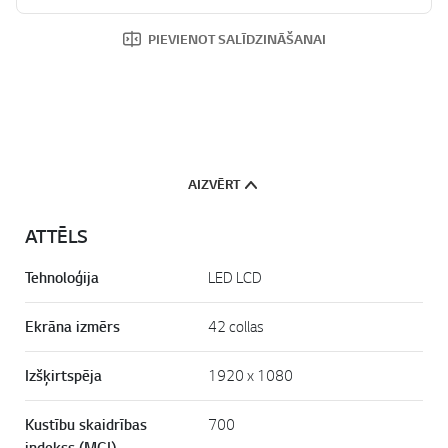
PIEVIENOT SALĪDZINĀŠANAI
AIZVĒRT
ATTĒLS
Tehnoloģija
LED LCD
Ekrāna izmērs
42 collas
Izšķirtspēja
1920 x 1080
Kustību skaidrības
700
indekss (MCI)