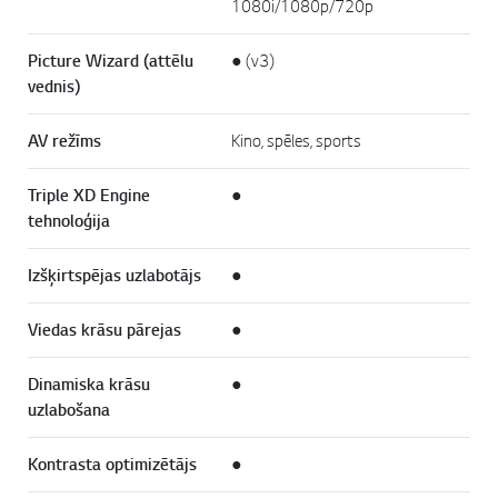
1080i/1080p/720p
Picture Wizard (attēlu
● (v3)
vednis)
AV režīms
Kino, spēles, sports
Triple XD Engine
●
tehnoloģija
Izšķirtspējas uzlabotājs
●
Viedas krāsu pārejas
●
Dinamiska krāsu
●
uzlabošana
Kontrasta optimizētājs
●