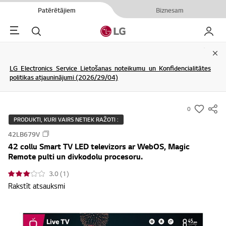
Patērētājiem
Biznesam
Menu
Meklēt
Mans L
Clo
LG Electronics Service Lietošanas noteikumu un Konfidencialitātes
politikas atjauninājumi (2026/29/04)
0
s
PRODUKTI, KURI VAIRS NETIEK RAŽOTI :
u
42LB679V
m
42 collu Smart TV LED televizors ar WebOS, Magic
m
Remote pulti un divkodolu procesoru.
a
3.0 (1)
r
Rakstīt atsauksmi
y
-
w
i