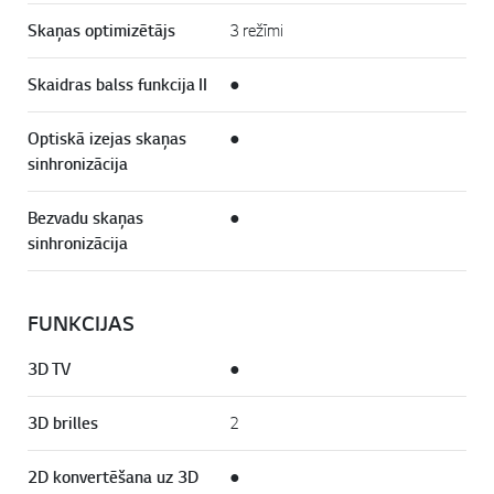
Skaņas optimizētājs
3 režīmi
Skaidras balss funkcija II
●
Optiskā izejas skaņas
●
sinhronizācija
Bezvadu skaņas
●
sinhronizācija
FUNKCIJAS
3D TV
●
3D brilles
2
2D konvertēšana uz 3D
●