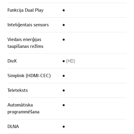
Funkcija Dual Play
●
Inteliģentais sensors
●
Viedais enerģijas
●
taupīšanas režīms
DivX
● (HD)
Simplink (HDMI-CEC)
●
Teleteksts
●
Automātiska
●
programmēšana
DLNA
●