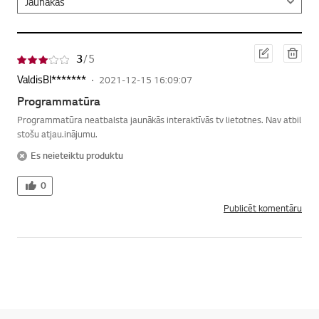
Red
Dzē
3
/ 5
iģēt
st
ValdisBl*******
2021-12-15 16:09:07
Programmatūra
Programmatūra neatbalsta jaunākās interaktīvās tv lietotnes. Nav atbil
stošu atjau.inājumu.
Es neieteiktu produktu
0
Publicēt komentāru