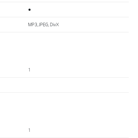
●
MP3, JPEG, DivX
1
1