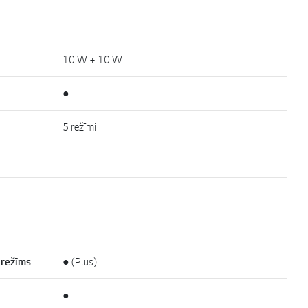
10 W + 10 W
●
5 režīmi
 režīms
● (Plus)
●