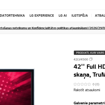
DATORTEHNIKA
LG EXPERIENCE
LG AI
ILGTSPĒJA
ATBAL
ietošanas noteikumu un Konfidencialitātes politikas atjauninājumi (2026/29/
PRODUKTI, KURI VAIRS 
42LV4500
42'' Full H
skaņa, Tru
0 (0)
Rakstīt atsauksmi
Galvenie parametri