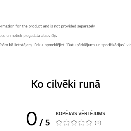
ormation for the product and is not provided separately.
ece un netiek piegādāta atsevišķi.
sībām kā lietotājam, lūdzu, apmeklējiet “Datu pārklājums un specifikācijas” v
Ko cilvēki runā
0
KOPĒJAIS VĒRTĒJUMS
/ 5
(0)