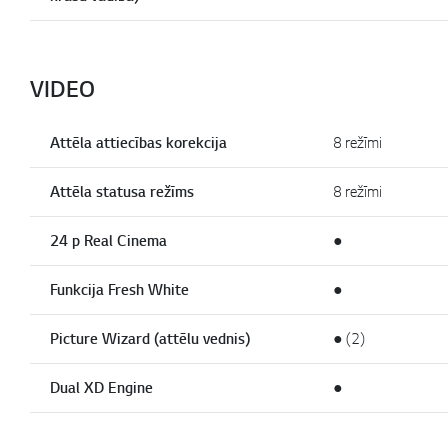
VIDEO
Attēla attiecības korekcija
8 režīmi
Attēla statusa režīms
8 režīmi
24 p Real Cinema
●
Funkcija Fresh White
●
Picture Wizard (attēlu vednis)
● (2)
Dual XD Engine
●