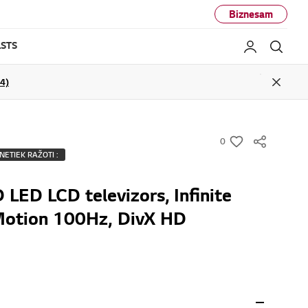
Biznesam
STS
Mans LG
Mekl
04)
Close
0
w
NETIEK RAŽOTI :
i
s
D LED LCD televizors, Infinite
h
Motion 100Hz, DivX HD