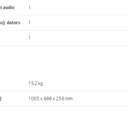
n audio
1
u); dators
1
1
15.2 kg
)
1005 x 688 x 256 mm