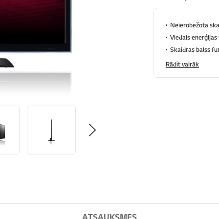
Neierobežota sk
Viedais enerģijas
Skaidras balss fu
Rādīt vairāk
ATSAUKSMES