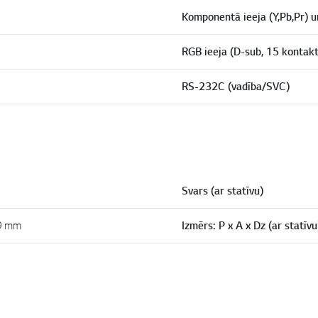
Komponentā ieeja (Y,Pb,Pr) u
RGB ieeja (D-sub, 15 kontakt
RS-232C (vadība/SVC)
Svars (ar statīvu)
.9 mm
Izmērs: P x A x Dz (ar statīvu