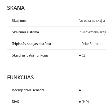
SKAŅA
Skaļrunis
Neredzams skaļrun
Skaļruņu sistēma
2 vienvirziena skaļ
Telpiskās skaņas sistēma
Infinite Surround
Skaidras balss funkcija
● (2)
FUNKCIJAS
Inteliģentais sensors
●
DivX
● (HD)