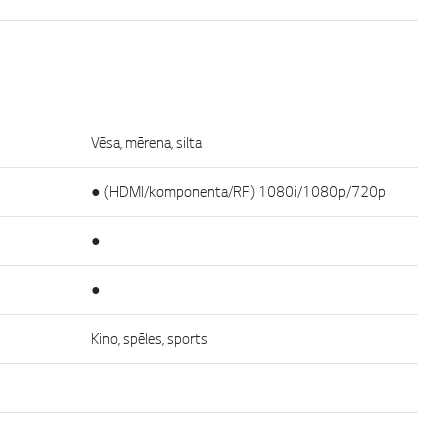
Vēsa, mērena, silta
● (HDMI/komponenta/RF) 1080i/1080p/720p
●
●
Kino, spēles, sports