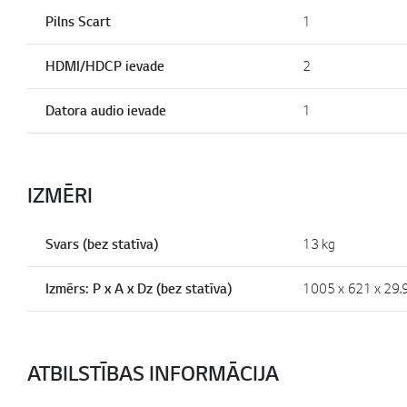
Pilns Scart
1
HDMI/HDCP ievade
2
Datora audio ievade
1
IZMĒRI
Svars (bez statīva)
13 kg
Izmērs: P x A x Dz (bez statīva)
1005 x 621 x 29
ATBILSTĪBAS INFORMĀCIJA