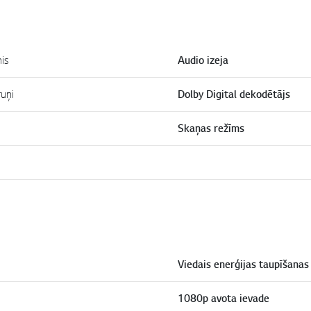
is
Audio izeja
ruņi
Dolby Digital dekodētājs
Skaņas režīms
Viedais enerģijas taupīšanas
1080p avota ievade