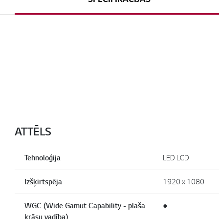
ATTĒLS
Tehnoloģija
LED LCD
Izšķirtspēja
1920 x 1080
WGC (Wide Gamut Capability - plaša
●
krāsu vadība)