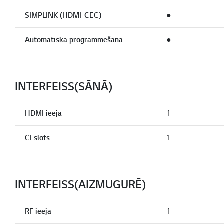
SIMPLINK (HDMI-CEC)
●
Automātiska programmēšana
●
INTERFEISS(SĀNĀ)
HDMI ieeja
1
CI slots
1
INTERFEISS(AIZMUGURĒ)
RF ieeja
1