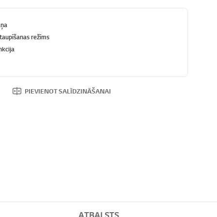
aņa
 taupīšanas režīms
nkcija
PIEVIENOT SALĪDZINĀŠANAI
ATBALSTS